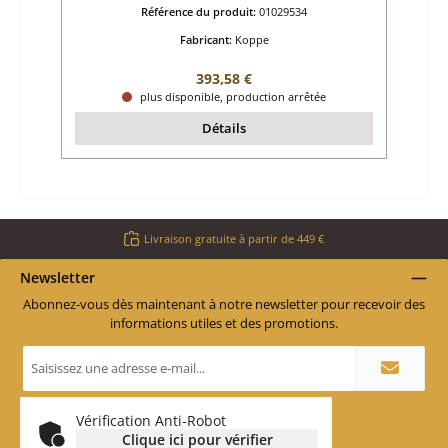
Référence du produit:
01029534
Fabricant:
Koppe
Prix régulier :
393,58 €
plus disponible, production arrêtée
Détails
Livraison gratuite à partir de 449 €
Newsletter
Abonnez-vous dès maintenant à notre newsletter pour recevoir des
informations utiles et des promotions.
Adresse
e-
mail
*
Vérification Anti-Robot
Clique ici pour vérifier