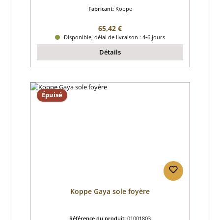
Fabricant:
Koppe
Prix régulier :
65,42 €
Disponible, délai de livraison : 4-6 jours
Détails
Épuisé
Koppe Gaya sole foyère
Référence du produit:
01001803