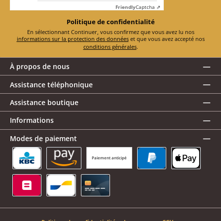
Friendly
Captcha ⇗
Politique de confidentialité
En sélectionnant Continuer, vous confirmez que vous avez lu nos
informations sur la protection des données
et que vous avez accepté nos
conditions générales
.
À propos de nous
Assistance téléphonique
Assistance boutique
Informations
Modes de paiement
Paiement anticipé
KBC/CBC Payment Button
Amazon Pay
PayPal
Apple Pay
Belfius
Bancontact
Carte de crédit