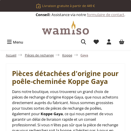
Passer au contenu principal
Livraison gratuite à partir de 449 €
Conseil:
Assistance via notre
formulaire de contact
.
Vous avez 0 articl
Menu
Accueil
Pièces de rechange
Koppe
Gaya
Pièces détachées d'origine pour
poêle-cheminée Koppe Gaya
Dans notre boutique, vous trouverez un grand choix de
pièces de rechange d'origine Koppe Gaya, que nous achetons
directement auprès du fabricant. Nous sommes grossistes
pour toutes sortes de pièces de rechange de poêles,
également pour
Koppe Gaya
, ce qui nous permet de vous
garantir un délai de livraison rapide et un conseil
professionnel. Si vous n'êtes pas sûr que la pièce de rechange
que vous recherchez soit la bonne, n'hésitez pas à nous en