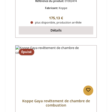
Référence du produit:
01002474
Fabricant:
Koppe
Prix régulier :
175,13 €
plus disponible, production arrêtée
Détails
Épuisé
Koppe Gaya revêtement de chambre de
combustion