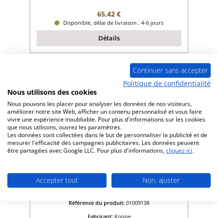
Prix régulier :
65,42 €
Disponible, délai de livraison : 4-6 jours
Détails
Continuer sans accepter
Épuisé
Politique de confidentialité
Nous utilisons des cookies
Nous pouvons les placer pour analyser les données de nos visiteurs,
améliorer notre site Web, afficher un contenu personnalisé et vous faire
vivre une expérience inoubliable. Pour plus d'informations sur les cookies
que nous utilisons, ouvrez les paramètres.
Les données sont collectées dans le but de personnaliser la publicité et de
mesurer l'efficacité des campagnes publicitaires. Les données peuvent
être partagées avec Google LLC. Pour plus d'informations,
cliquez ici
.
Koppe Gaya pierre de plaque arrière
Accepter tout
Non, ajuster
gauche
Référence du produit:
01009138
Fabricant:
Koppe