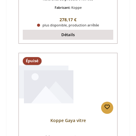
Fabricant:
Koppe
Prix régulier :
278,17 €
plus disponible, production arrêtée
Détails
Épuisé
Koppe Gaya vitre