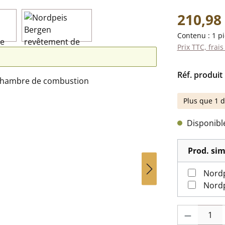
Prix régulier 
210,98
Contenu :
1 p
Prix TTC, frais
Réf. produit 
Plus que 1 d
Disponible,
Prod. sim
Nordp
Nordp
Quantité de pr