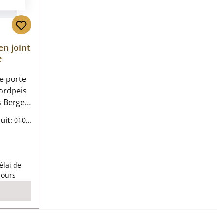
n joint
e
de porte
ordpeis
données
uit:
0106
té
ulier :
élai de
 jours