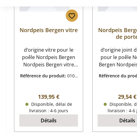
Nordpeis Bergen vitre
Nordpeis Berge
de port
d‘origine vitre pour le
d‘origine joint 
poêle Nordpeis Bergen
pour le poêle N
Nordpeis Bergen vitre
Bergen Nordpeis Bergen
données clés:
joint de porte 
Référence du produit:
0106
Référence du prod
vitrocéramique matériau
clés: paumelle, cordon
4287
4288
verre thermorésistant
d’étanchéi
Prix régulier :
Prix rég
139,95 €
29,54 €
Disponible, délai de
Disponible, d
livraison : 4-6 jours
livraison : 4-6
Détails
Détails