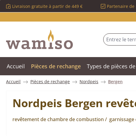
Livraison gratuite à partir de 449 €
Partenaire de 
sser au contenu principal
Passer à la recherche
Passer à la navigation principale
Accueil
Pièces de rechange
Types de pièces de
Accueil
Pièces de rechange
Nordpeis
Bergen
Nordpeis Bergen revê
revêtement de chambre de combustion / garnissage