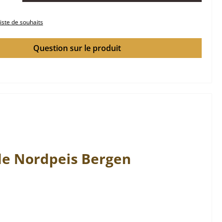
liste de souhaits
Question sur le produit
le
Nordpeis
Bergen