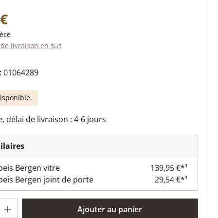
:
 €
ièce
 de livraison en sus
:
01064289
isponible.
 délai de livraison : 4-6 jours
ilaires
eis Bergen vitre
139,95 €*¹
eis Bergen joint de porte
29,54 €*¹
oduit : Entrez la quantité souhaitée ou utilisez les boutons pour 
Ajouter au panier