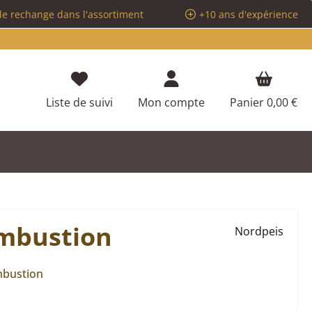
de rechange dans l'assortiment
+10 ans d'expérience
Vous avez 0 articles dans votre liste d
Liste de suivi
Mon compte
Panier
0,00 €
ombustion
Nordpeis
mbustion