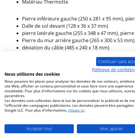
Matériau Thermotte
Pierre inférieure gauche (250 x 281 x 95 mm), pier
Dalle de sol devant (128 x 36 x 37 mm)
pierre latérale gauche (255 x 348 x 47 mm), pierre
Pierre du mur arrière gauche (265 x 300 x 53 mm),
déviation du câble (485 x 240 x 18 mm)
Continuer sans acc
Politique de confident
Nous utilisons des cookies
Prod. similaires
Nous pouvons les placer pour analyser les données de nos visiteurs, améliore
site Web, afficher un contenu personnalisé et vous faire vivre une expérience
inoubliable. Pour plus d'informations sur les cookies que nous utilisons, ouvrez
paramètres.
Ignorer la galerie de produits
Les données sont collectées dans le but de personnaliser la publicité et de m
Seul 4 disponible
Seul 5 disponib
l'efficacité des campagnes publicitaires. Les données peuvent être partagées
Google LLC. Pour plus d'informations,
cliquez ici
.
Accepter tout
Non, ajuster