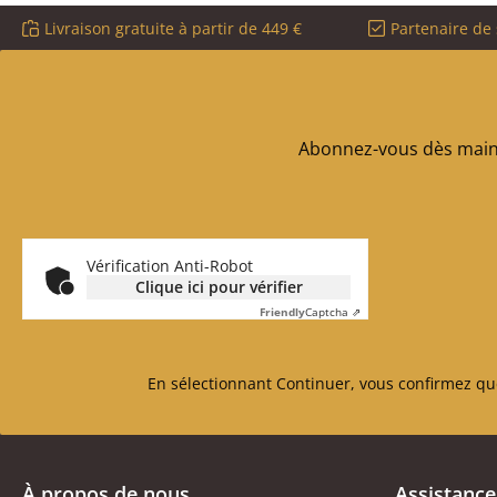
Livraison gratuite à partir de 449 €
Partenaire de 
Abonnez-vous dès maint
Vérification Anti-Robot
Clique ici pour vérifier
Friendly
Captcha ⇗
En sélectionnant Continuer, vous confirmez qu
À propos de nous
Assistance