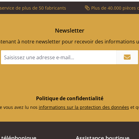
service de plus de 50 fabricants
Plus de 40.000 pièces 
Newsletter
enant à notre newsletter pour recevoir des informations ut
Adresse
e-
mail
*
Politique de confidentialité
e vous avez lu nos
informations sur la protection des données
et q
 téléphonique
Assistance boutique