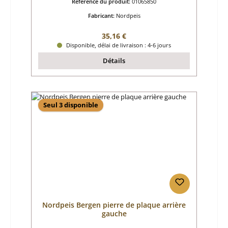
Référence du produit:
01065850
Fabricant:
Nordpeis
Prix régulier :
35,16 €
Disponible, délai de livraison : 4-6 jours
Détails
Seul 3 disponible
Nordpeis Bergen pierre de plaque arrière
gauche