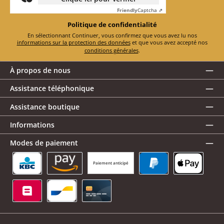
Friendly
Captcha ⇗
Politique de confidentialité
En sélectionnant Continuer, vous confirmez que vous avez lu nos
informations sur la protection des données
et que vous avez accepté nos
conditions générales
.
À propos de nous
Assistance téléphonique
Assistance boutique
Informations
Modes de paiement
Paiement anticipé
KBC/CBC Payment Button
Amazon Pay
PayPal
Apple Pay
Belfius
Bancontact
Carte de crédit