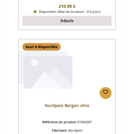
Prix régulier :
210,98 €
Disponible, délai de livraison : 4-6 jours
Détails
Seul 4 disponible
Nordpeis Bergen vitre
Référence du produit:
01064287
Fabricant:
Nordpeis