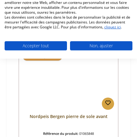
améliorer notre site Web, afficher un contenu personnalisé et vous faire
Fabricant:
Nordpeis
vivre une expérience inoubliable. Pour plus d'informations sur les cookies
que nous utilisons, ouvrez les paramètres.
Prix régulier :
35,16 €
Les données sont collectées dans le but de personnaliser la publicité et de
Disponible, délai de livraison : 4-6 jours
mesurer l'efficacité des campagnes publicitaires. Les données peuvent
être partagées avec Google LLC. Pour plus d'informations,
cliquez ici
.
Détails
Accepter tout
Non, ajuster
Seul 2 disponible
Nordpeis Bergen pierre de sole avant
Référence du produit:
01065848