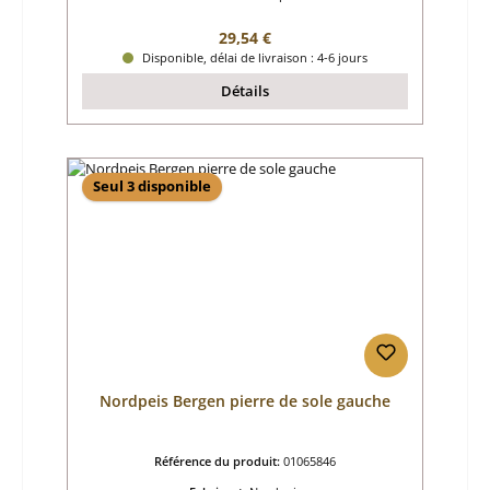
Prix régulier :
29,54 €
Disponible, délai de livraison : 4-6 jours
Détails
Seul 3 disponible
Nordpeis Bergen pierre de sole gauche
Référence du produit:
01065846