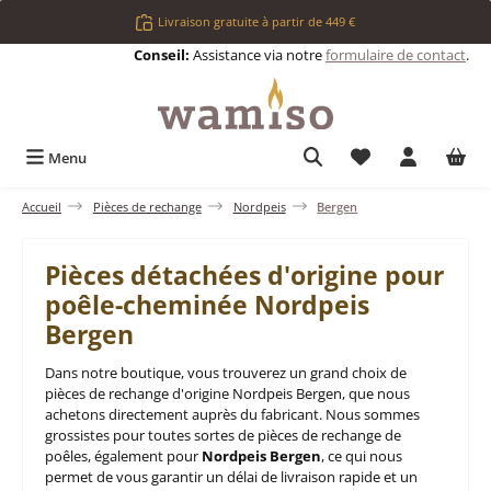
Passer au contenu principal
Livraison gratuite à partir de 449 €
Conseil:
Assistance via notre
formulaire de contact
.
Vous avez 0 articl
Menu
Accueil
Pièces de rechange
Nordpeis
Bergen
Pièces détachées d'origine pour
poêle-cheminée Nordpeis
Bergen
Dans notre boutique, vous trouverez un grand choix de
pièces de rechange d'origine Nordpeis Bergen, que nous
achetons directement auprès du fabricant. Nous sommes
grossistes pour toutes sortes de pièces de rechange de
poêles, également pour
Nordpeis Bergen
, ce qui nous
permet de vous garantir un délai de livraison rapide et un