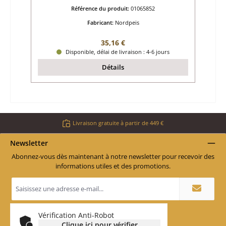
Référence du produit:
01065852
Fabricant:
Nordpeis
Prix régulier :
35,16 €
Disponible, délai de livraison : 4-6 jours
Détails
Livraison gratuite à partir de 449 €
Newsletter
Abonnez-vous dès maintenant à notre newsletter pour recevoir des
informations utiles et des promotions.
Adresse
e-
mail
*
Vérification Anti-Robot
Clique ici pour vérifier