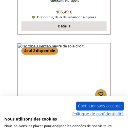
Fabricant:
Nordpeis
Prix régulier :
105,49 €
Disponible, délai de livraison : 4-6 jours
Détails
Seul 2 disponible
Continuer sans accepter
Nordpeis Bergen pierre de sole droit
Politique de confidentialité
Nous utilisons des cookies
Référence du produit:
01065847
Nous pouvons les placer pour analyser les données de nos visiteurs,