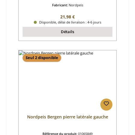
Fabricant:
Nordpeis
Prix régulier :
21,98 €
Disponible, délai de livraison : 4-6 jours
Détails
Seul 2 disponible
Nordpeis Bergen pierre latérale gauche
Référence du produit:
01065849