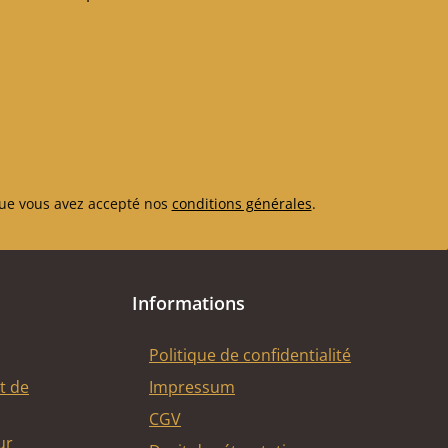
re optimale au
du poêle et aux
verres, de sorte
vitre de la porte
 de suffisamment
ns de dilatation.
ue vous avez accepté nos
conditions générales
.
Informations
Politique de confidentialité
t de
Impressum
CGV
ur