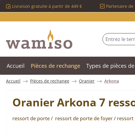
Livraison gratuite à partir de 449 €
Partenaire de 
sser au contenu principal
Passer à la recherche
Passer à la navigation principale
Accueil
Pièces de rechange
Types de pièces de
Accueil
Pièces de rechange
Oranier
Arkona
Oranier Arkona 7 resso
ressort de porte / ressort de porte de foyer / ressort