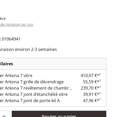
:
ièce
 de livraison en sus
:
01064941
ivraison environ 2-3 semaines
ilaires
er Arkona 7 vitre
410,07 €*¹
er Arkona 7 grille de décendrage
55,59 €*¹
Oranier Arkona 7 revêtement de chambre de combustion
239,70 €*¹
er Arkona 7 joint d’étanchéité vitre
39,91 €*¹
er Arkona 7 joint de porte kit A
47,96 €*¹
oduit : Entrez la quantité souhaitée ou utilisez les boutons pour 
Ajouter au panier