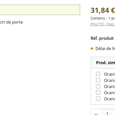
Prix régulier 
31,84 €
Contenu :
1 p
Prix TTC, frais
Réf. produit 
Délai de l
Prod. sim
Orani
Orani
Orani
Orani
Quantité de pr