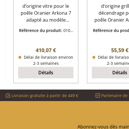
d‘origine vitre pour le
d‘origine gril
poêle Oranier Arkona 7
décendrage p
adapté au modèle
poêle Oranier A
portant le numéro de
Oranier Arkona 
Référence du produit:
0100
Référence du prod
série 8166 (voir le mode
de décendrage 
0907
6613
d'emploi ou la plaque
clés: grille de foyer, grille
signalétique) Oranier
dimensions (la/l
Prix régulier :
Prix rég
410,07 €
55,59 €
Arkona 7 vitre données
mm x 135 mm x
Délai de livraison environ
Délai de livrais
clés: vitrocéramique
matériau fo
2-3 semaines
2-3 semain
dimensions (la/lo/ha) 248
Détails
Détails
mm x 545 mm x 4 mm
longueur de l'arc 389
mm matériau verre
Livraison gratuite à partir de 449 €
Partenaire de 
forme incurvé
thermorésistant
Abonnez-vous dès maint