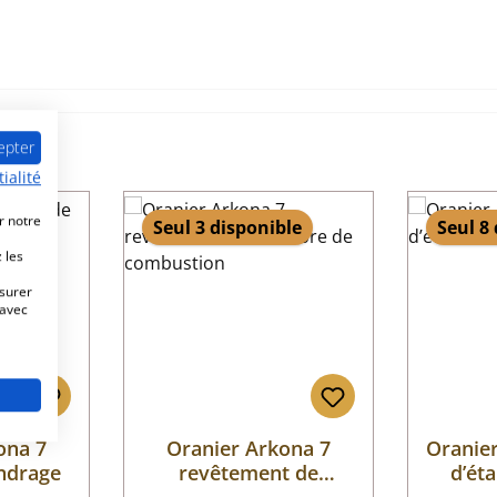
epter
ialité
r notre
Seul 3 disponible
Seul 8
 les
esurer
 avec
ona 7
Oranier Arkona 7
Oranier
endrage
revêtement de
d’éta