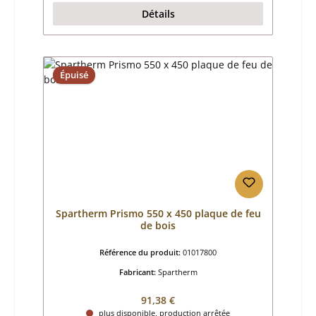
Détails
Épuisé
Spartherm Prismo 550 x 450 plaque de feu
de bois
Référence du produit:
01017800
Fabricant:
Spartherm
Prix régulier :
91,38 €
plus disponible, production arrêtée