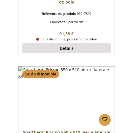
de bois
Référence du produit:
01017809
Fabricant:
Spartherm
Prix régulier :
91,38 €
plus disponible, production arrêtée
Détails
Seul 5 disponible
Spartherm Prismo 550 x 510 pierre latérale