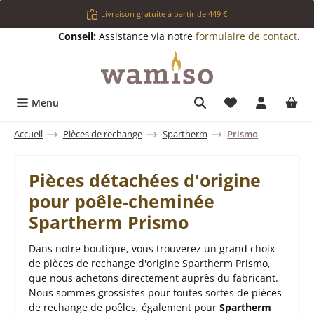
Passer au contenu principal
Livraison gratuite à partir de 449 €
Conseil:
Assistance via notre
formulaire de contact
.
Vous avez 0 arti
Menu
Accueil
Pièces de rechange
Spartherm
Prismo
Pièces détachées d'origine
pour poêle-cheminée
Spartherm Prismo
Dans notre boutique, vous trouverez un grand choix
de pièces de rechange d'origine Spartherm Prismo,
que nous achetons directement auprès du fabricant.
Nous sommes grossistes pour toutes sortes de pièces
de rechange de poêles, également pour
Spartherm