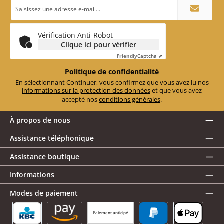
Adresse
e-
mail
*
Vérification Anti-Robot
Clique ici pour vérifier
Friendly
Captcha ⇗
Politique de confidentialité
En sélectionnant Continuer, vous confirmez que vous avez lu nos
informations sur la protection des données
et que vous avez
accepté nos
conditions générales
.
À propos de nous
Assistance téléphonique
Assistance boutique
Informations
Modes de paiement
Paiement anticipé