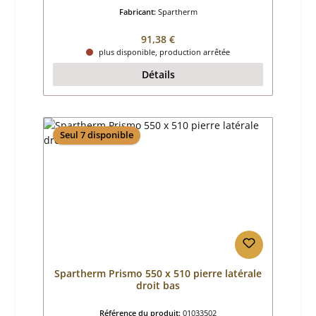
Fabricant:
Spartherm
Prix régulier :
91,38 €
plus disponible, production arrêtée
Détails
Seul 7 disponible
Spartherm Prismo 550 x 510 pierre latérale
droit bas
Référence du produit:
01033502