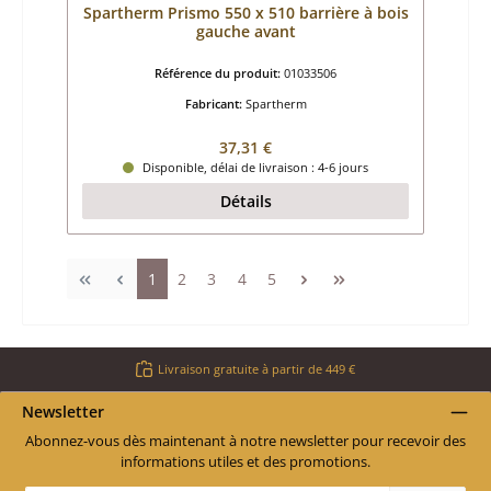
Spartherm Prismo 550 x 510 barrière à bois
gauche avant
Référence du produit:
01033506
Fabricant:
Spartherm
Prix régulier :
37,31 €
Disponible, délai de livraison : 4-6 jours
Détails
Page
Page
Page
Page
Page
1
2
3
4
5
Livraison gratuite à partir de 449 €
Newsletter
Abonnez-vous dès maintenant à notre newsletter pour recevoir des
informations utiles et des promotions.