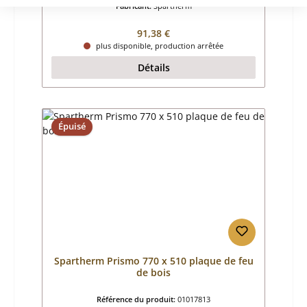
Fabricant:
Spartherm
Prix régulier :
91,38 €
plus disponible, production arrêtée
Détails
Épuisé
Spartherm Prismo 770 x 510 plaque de feu
de bois
Référence du produit:
01017813