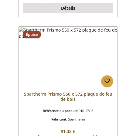
Détails
Épuisé
Spartherm Prismo 550 x 572 plaque de feu
de bois
Référence du produit:
01017805
Fabricant:
Spartherm
Prix régulier :
91,38 €