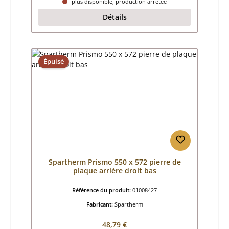
plus disponible, production arrêtée
Détails
Épuisé
Spartherm Prismo 550 x 572 pierre de
plaque arrière droit bas
Référence du produit:
01008427
Fabricant:
Spartherm
Prix régulier :
48,79 €