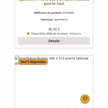
gauche haut
Référence du produit:
01033492
Fabricant:
Spartherm
Prix régulier :
45,92 €
Disponible, délai de livraison : 4-6 jours
Détails
Seul 5 disponible