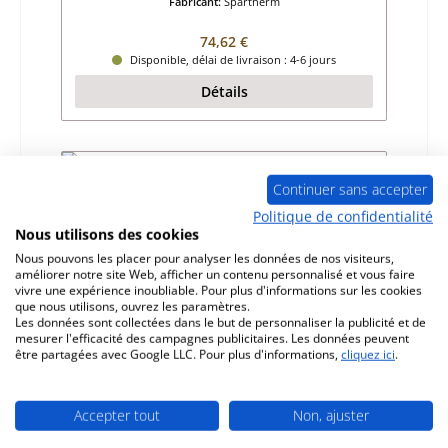
Fabricant:
Spartherm
Prix régulier :
74,62 €
Disponible, délai de livraison : 4-6 jours
Détails
Épuisé
Continuer sans accepter
Politique de confidentialité
Nous utilisons des cookies
Nous pouvons les placer pour analyser les données de nos visiteurs,
améliorer notre site Web, afficher un contenu personnalisé et vous faire
vivre une expérience inoubliable. Pour plus d'informations sur les cookies
que nous utilisons, ouvrez les paramètres.
Les données sont collectées dans le but de personnaliser la publicité et de
mesurer l'efficacité des campagnes publicitaires. Les données peuvent
être partagées avec Google LLC. Pour plus d'informations,
cliquez ici
.
Spartherm Prismo 650 x 510 plaque de feu
de bois
Accepter tout
Non, ajuster
Référence du produit:
01017808