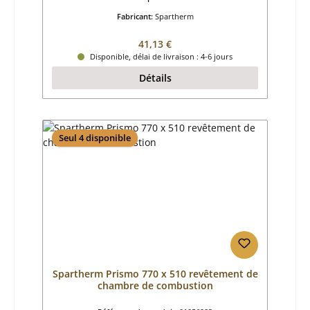
Fabricant:
Spartherm
Prix régulier :
41,13 €
Disponible, délai de livraison : 4-6 jours
Détails
Seul 4 disponible
Spartherm Prismo 770 x 510 revêtement de
chambre de combustion