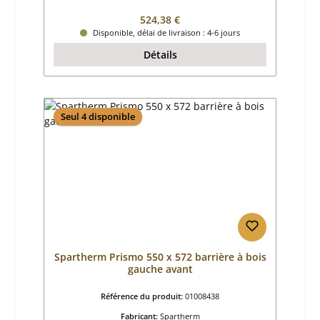
Prix régulier :
524,38 €
Disponible, délai de livraison : 4-6 jours
Détails
Seul 4 disponible
Spartherm Prismo 550 x 572 barrière à bois
gauche avant
Référence du produit:
01008438
Fabricant:
Spartherm