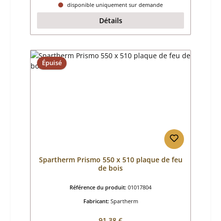
disponible uniquement sur demande
Détails
Épuisé
Spartherm Prismo 550 x 510 plaque de feu
de bois
Référence du produit:
01017804
Fabricant:
Spartherm
Prix régulier :
91,38 €