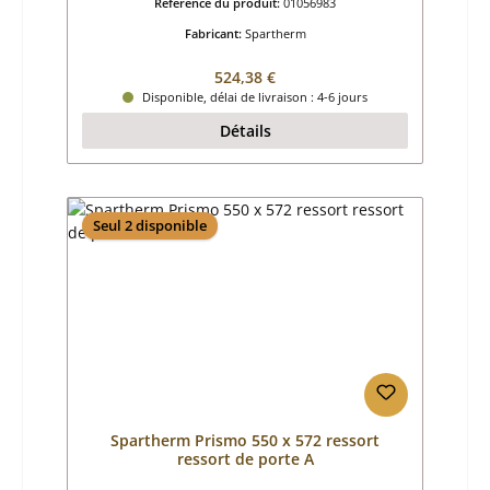
Référence du produit:
01056983
Fabricant:
Spartherm
Prix régulier :
524,38 €
Disponible, délai de livraison : 4-6 jours
Détails
Seul 2 disponible
Spartherm Prismo 550 x 572 ressort
ressort de porte A