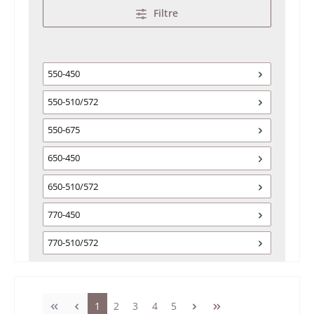
Filtre
550-450
550-510/572
550-675
650-450
650-510/572
770-450
770-510/572
Page
Page
Page
Page
Page
1
2
3
4
5