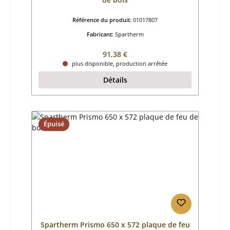
Référence du produit:
01017807
Fabricant:
Spartherm
Prix régulier :
91,38 €
plus disponible, production arrêtée
Détails
Épuisé
Spartherm Prismo 650 x 572 plaque de feu