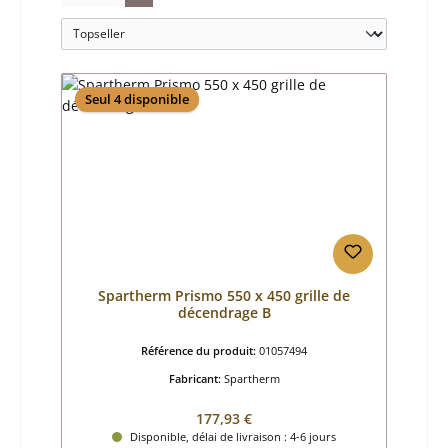
Seul 4 disponible
Spartherm Prismo 550 x 450 grille de
décendrage B
Référence du produit:
01057494
Fabricant:
Spartherm
Prix régulier :
177,93 €
Disponible, délai de livraison : 4-6 jours