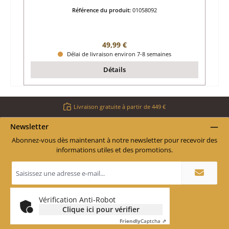
Référence du produit:
01058092
Prix régulier :
49,99 €
Délai de livraison environ 7-8 semaines
Détails
Livraison gratuite à partir de 449 €
Newsletter
Abonnez-vous dès maintenant à notre newsletter pour recevoir des
informations utiles et des promotions.
Adresse
e-
mail
*
Vérification Anti-Robot
Clique ici pour vérifier
Friendly
Captcha ⇗