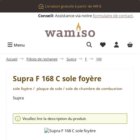
Passer au contenu principal
Livraison gratuite à partir de 449 €
Conseil:
Assistance via notre
formulaire de contact
.
Vous avez 0 articl
Menu
Accueil
Pièces de rechange
Supra
F
168
Supra F 168 C sole foyère
sole foyère / plaque de sole / sole de chambre de combustion
Supra
Ignorer la galerie d'images
Veuillez lire la description du produit.