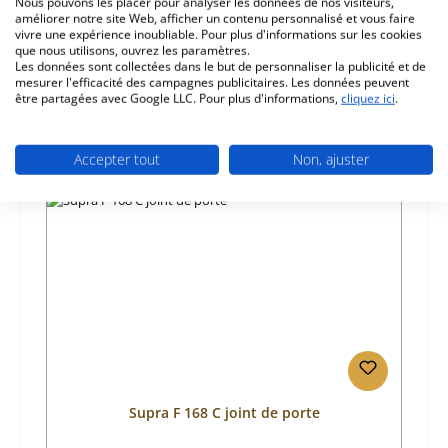
Nous pouvons les placer pour analyser les données de nos visiteurs,
améliorer notre site Web, afficher un contenu personnalisé et vous faire
Informations sur la sécurité du produit
vivre une expérience inoubliable. Pour plus d'informations sur les cookies
que nous utilisons, ouvrez les paramètres.
Les données sont collectées dans le but de personnaliser la publicité et de
mesurer l'efficacité des campagnes publicitaires. Les données peuvent
être partagées avec Google LLC. Pour plus d'informations,
cliquez ici
.
Accepter tout
Non, ajuster
Ignorer la galerie de produits
Prod. similaires
Supra F 168 C joint de porte