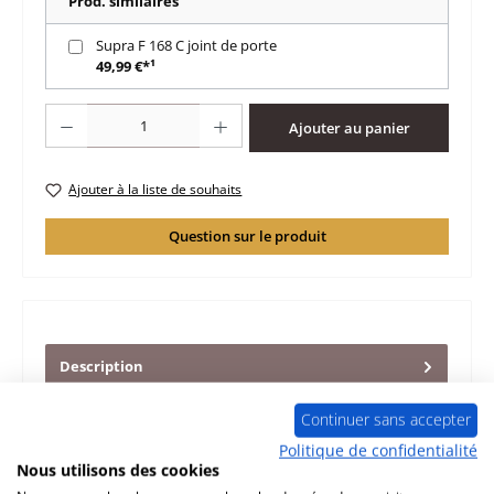
Prod. similaires
Supra F 168 C joint de porte
49,99 €*¹
Quantité de produit : Entrez la quantité souhaitée ou utilisez les boutons po
Ajouter au panier
Ajouter à la liste de souhaits
Question sur le produit
Description
d‘origine sole foyère pour le insert de cheminée Supra F
168 C Supra F 168 C sole foyère données clés: plaque de
Continuer sans accepter
sole, so…
Plus
Politique de confidentialité
Nous utilisons des cookies
Caractéristiques