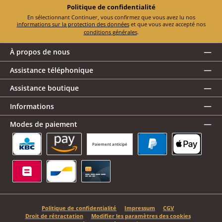
Politique de confidentialité
En sélectionnant Continuer, vous confirmez que vous avez lu nos
informations sur la protection des données
et que vous avez accepté nos
conditions générales
.
À propos de nous
Assistance téléphonique
Assistance boutique
Informations
Modes de paiement
Paiement anticipé
KBC/CBC Payment Button
Amazon Pay
PayPal
Apple Pay
Belfius
Bancontact
Carte de crédit
Politique de confidentialité
Impressum
CGV
Droit de rétractation
Modifier les paramètres des cookies