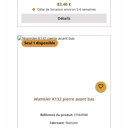
Prix régulier :
83,40 €
Délai de livraison environ 5-6 semaines
Détails
Seul 1 disponible
Wamsler K132 pierre avant bas
Référence du produit:
01064948
Fabricant:
Wamsler