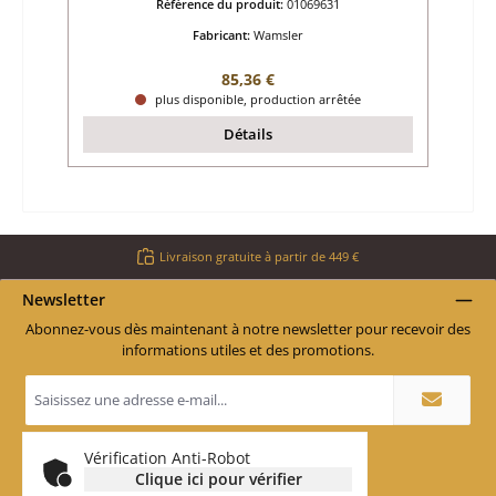
Référence du produit:
01069631
Fabricant:
Wamsler
Prix régulier :
85,36 €
plus disponible, production arrêtée
Détails
Livraison gratuite à partir de 449 €
Newsletter
Abonnez-vous dès maintenant à notre newsletter pour recevoir des
informations utiles et des promotions.
Adresse
e-
mail
*
Vérification Anti-Robot
Clique ici pour vérifier