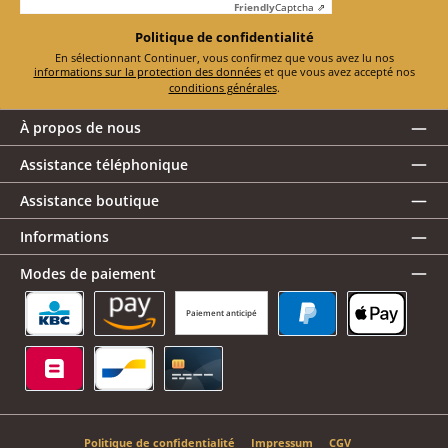
Friendly
Captcha ⇗
Politique de confidentialité
En sélectionnant Continuer, vous confirmez que vous avez lu nos
informations sur la protection des données
et que vous avez accepté nos
conditions générales
.
À propos de nous
Assistance téléphonique
Assistance boutique
Informations
Modes de paiement
Paiement anticipé
KBC/CBC Payment Button
Amazon Pay
PayPal
Apple Pay
Belfius
Bancontact
Carte de crédit
Politique de confidentialité
Impressum
CGV