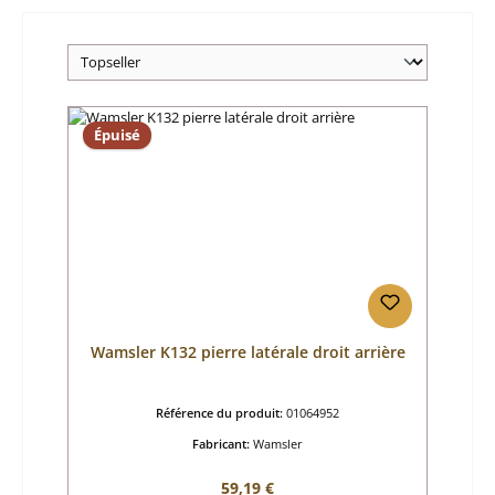
Épuisé
Wamsler K132 pierre latérale droit arrière
Référence du produit:
01064952
Fabricant:
Wamsler
Prix régulier :
59,19 €