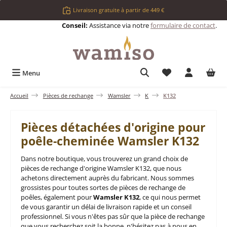
Passer au contenu principal
Livraison gratuite à partir de 449 €
Conseil:
Assistance via notre
formulaire de contact
.
Vous avez 0 articl
Menu
Accueil
Pièces de rechange
Wamsler
K
K132
Pièces détachées d'origine pour
poêle-cheminée Wamsler K132
Dans notre boutique, vous trouverez un grand choix de
pièces de rechange d'origine Wamsler K132, que nous
achetons directement auprès du fabricant. Nous sommes
grossistes pour toutes sortes de pièces de rechange de
poêles, également pour
Wamsler K132
, ce qui nous permet
de vous garantir un délai de livraison rapide et un conseil
professionnel. Si vous n'êtes pas sûr que la pièce de rechange
que vous recherchez soit la bonne, n'hésitez pas à nous en