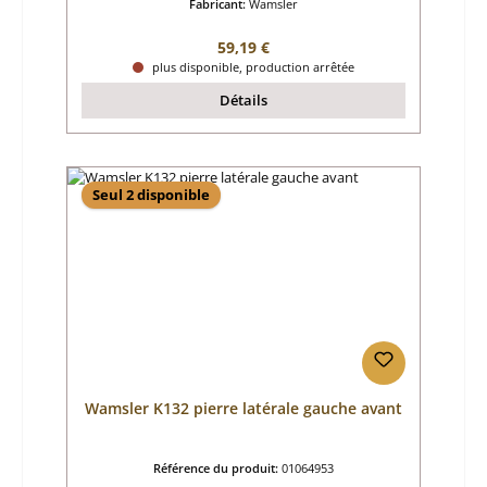
Fabricant:
Wamsler
Prix régulier :
59,19 €
plus disponible, production arrêtée
Détails
Seul 2 disponible
Wamsler K132 pierre latérale gauche avant
Référence du produit:
01064953