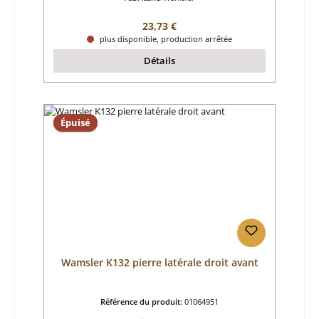
Prix régulier :
23,73 €
plus disponible, production arrêtée
Détails
Épuisé
Wamsler K132 pierre latérale droit avant
Référence du produit:
01064951