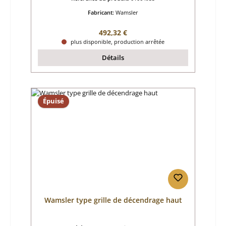
Fabricant:
Wamsler
Prix régulier :
492,32 €
plus disponible, production arrêtée
Détails
Épuisé
Wamsler type grille de décendrage haut