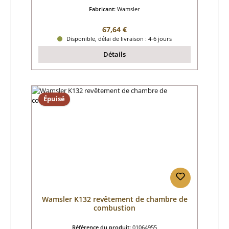
Fabricant:
Wamsler
Prix régulier :
67,64 €
Disponible, délai de livraison : 4-6 jours
Détails
Épuisé
Wamsler K132 revêtement de chambre de
combustion
Référence du produit:
01064955