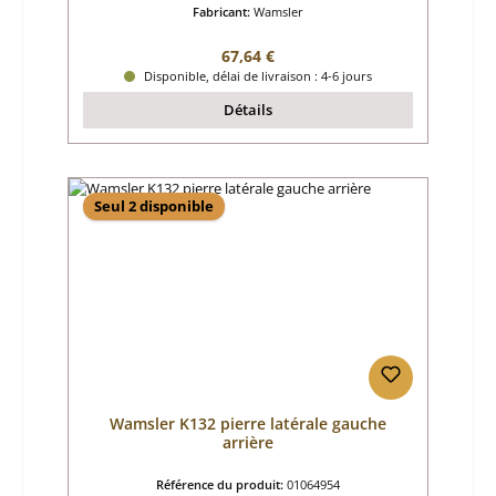
Fabricant:
Wamsler
Prix régulier :
67,64 €
Disponible, délai de livraison : 4-6 jours
Détails
Seul 2 disponible
Wamsler K132 pierre latérale gauche
arrière
Référence du produit:
01064954