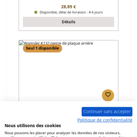
Prix régulier :
28,89 €
Disponible, délai de livraison : 4-6 jours
Détails
Seul 1 disponible
Wamsler K132 pierre de plaque arrière
Continuer sans accepter
Politique de confidentialité
Nous utilisons des cookies
Référence du produit:
01064949
Nous pouvons les placer pour analyser les données de nos visiteurs,
Fabricant:
Wamsler