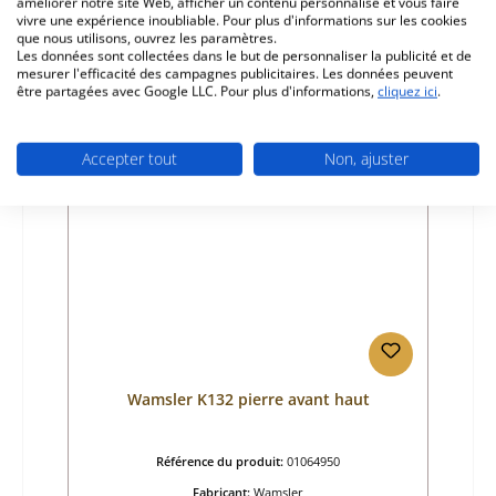
améliorer notre site Web, afficher un contenu personnalisé et vous faire
vivre une expérience inoubliable. Pour plus d'informations sur les cookies
Prix régulier :
67,64 €
que nous utilisons, ouvrez les paramètres.
Disponible, délai de livraison : 4-6 jours
Les données sont collectées dans le but de personnaliser la publicité et de
mesurer l'efficacité des campagnes publicitaires. Les données peuvent
Détails
être partagées avec Google LLC. Pour plus d'informations,
cliquez ici
.
Accepter tout
Non, ajuster
Épuisé
Wamsler K132 pierre avant haut
Référence du produit:
01064950
Fabricant:
Wamsler