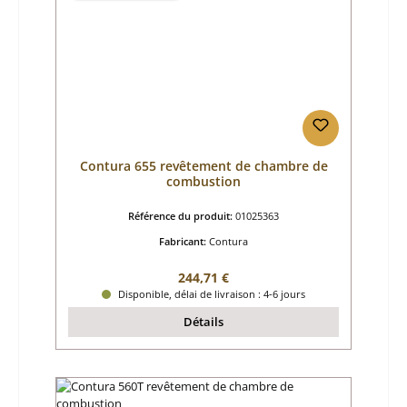
Contura 655 revêtement de chambre de
combustion
Référence du produit:
01025363
Fabricant:
Contura
Prix régulier :
244,71 €
Disponible, délai de livraison : 4-6 jours
Détails