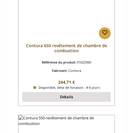
Contura 650 revêtement de chambre de
combustion
Référence du produit:
01025360
Fabricant:
Contura
Prix régulier :
244,71 €
Disponible, délai de livraison : 4-6 jours
Détails