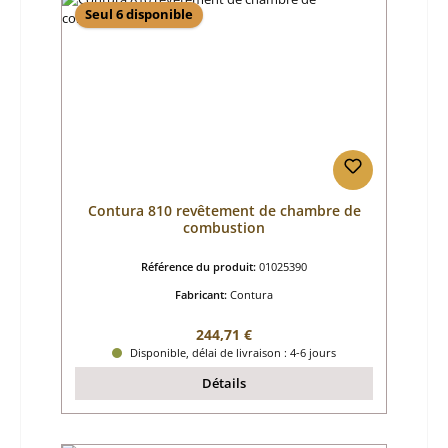
Seul 6 disponible
Contura 810 revêtement de chambre de
combustion
Référence du produit:
01025390
Fabricant:
Contura
Prix régulier :
244,71 €
Disponible, délai de livraison : 4-6 jours
Détails