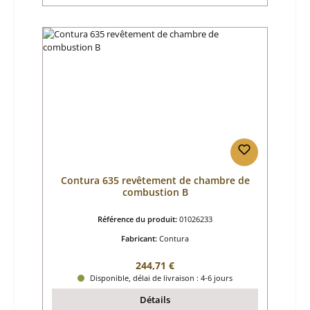
Contura 635 revêtement de chambre de
combustion B
Référence du produit:
01026233
Fabricant:
Contura
Prix régulier :
244,71 €
Disponible, délai de livraison : 4-6 jours
Détails