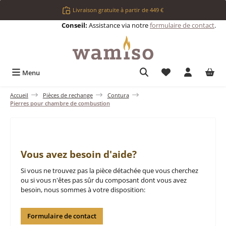
Passer au contenu principal
Livraison gratuite à partir de 449 €
Conseil:
Assistance via notre
formulaire de contact
.
Vous avez 0 articl
Menu
Accueil
Pièces de rechange
Contura
Pierres pour chambre de combustion
Vous avez besoin d'aide?
Si vous ne trouvez pas la pièce détachée que vous cherchez
ou si vous n'êtes pas sûr du composant dont vous avez
besoin, nous sommes à votre disposition:
Formulaire de contact