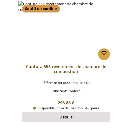
Seul 3 disponible
Contura 556 revêtement de chambre de
combustion
Référence du produit:
01025372
Fabricant:
Contura
Prix régulier :
298,88 €
Disponible, délai de livraison : 4-6 jours
Détails