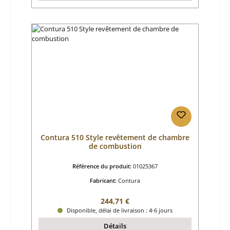
Contura 510 Style revêtement de chambre
de combustion
Référence du produit:
01025367
Fabricant:
Contura
Prix régulier :
244,71 €
Disponible, délai de livraison : 4-6 jours
Détails