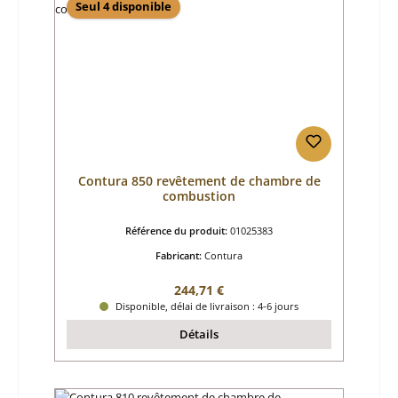
Seul 4 disponible
Contura 850 revêtement de chambre de
combustion
Référence du produit:
01025383
Fabricant:
Contura
Prix régulier :
244,71 €
Disponible, délai de livraison : 4-6 jours
Détails