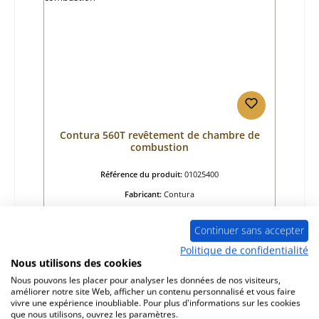
Contura 560T revêtement de chambre de
combustion
Référence du produit:
01025400
Fabricant:
Contura
Prix régulier :
269,00 €
Continuer sans accepter
Disponible, délai de livraison : 4-6 jours
Politique de confidentialité
Détails
Nous utilisons des cookies
Nous pouvons les placer pour analyser les données de nos visiteurs,
améliorer notre site Web, afficher un contenu personnalisé et vous faire
vivre une expérience inoubliable. Pour plus d'informations sur les cookies
que nous utilisons, ouvrez les paramètres.