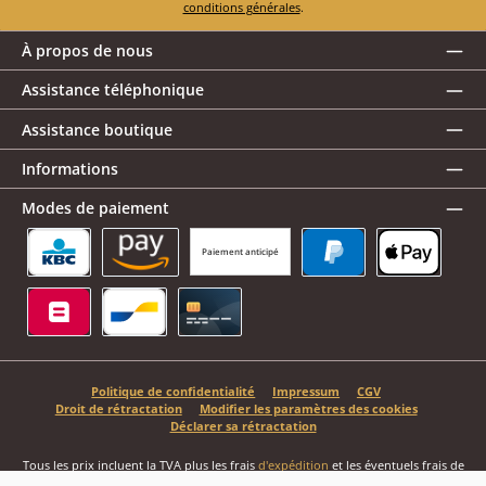
conditions générales
.
À propos de nous
Assistance téléphonique
Assistance boutique
Informations
Modes de paiement
Paiement anticipé
KBC/CBC Payment Button
Amazon Pay
PayPal
Apple Pay
Belfius
Bancontact
Carte de crédit
Politique de confidentialité
Impressum
CGV
Droit de rétractation
Modifier les paramètres des cookies
Déclarer sa rétractation
Tous les prix incluent la TVA plus les frais
d'expédition
et les éventuels frais de
livraison, sauf indication contraire.