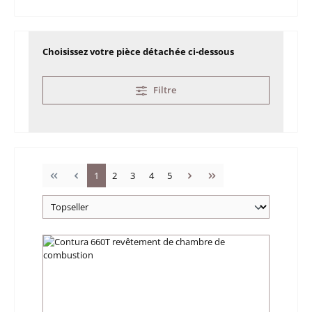
Choisissez votre pièce détachée ci-dessous
Filtre
Page
Page
Page
Page
Page
1
2
3
4
5