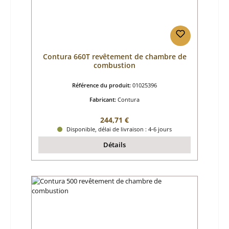
Contura 660T revêtement de chambre de
combustion
Référence du produit:
01025396
Fabricant:
Contura
Prix régulier :
244,71 €
Disponible, délai de livraison : 4-6 jours
Détails