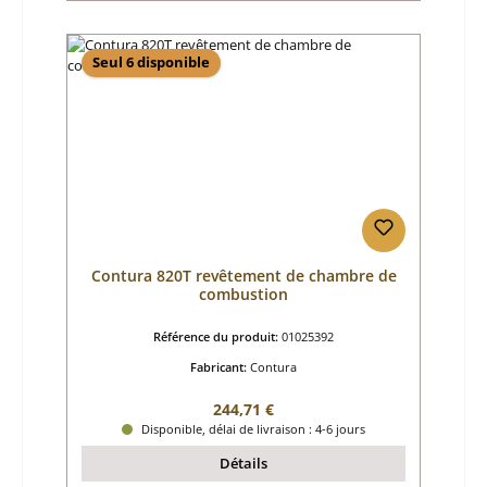
Seul 6 disponible
Contura 820T revêtement de chambre de
combustion
Référence du produit:
01025392
Fabricant:
Contura
Prix régulier :
244,71 €
Disponible, délai de livraison : 4-6 jours
Détails