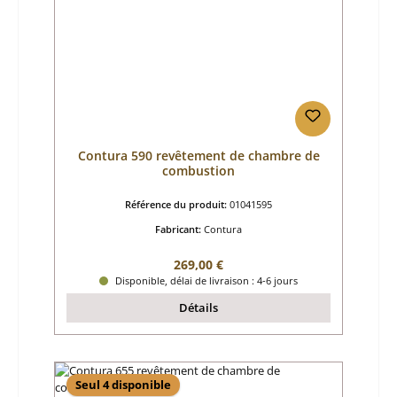
Contura 590 revêtement de chambre de
combustion
Référence du produit:
01041595
Fabricant:
Contura
Prix régulier :
269,00 €
Disponible, délai de livraison : 4-6 jours
Détails
Seul 4 disponible