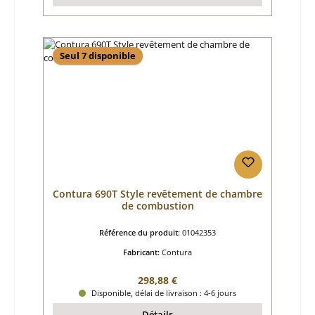
Seul 7 disponible
Contura 690T Style revêtement de chambre
de combustion
Référence du produit:
01042353
Fabricant:
Contura
Prix régulier :
298,88 €
Disponible, délai de livraison : 4-6 jours
Détails