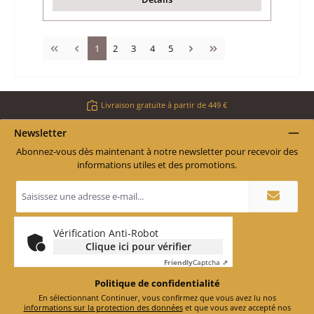
Page
Page
Page
Page
Page
1
2
3
4
5
Livraison gratuite à partir de 449 €
Newsletter
Abonnez-vous dès maintenant à notre newsletter pour recevoir des
informations utiles et des promotions.
Adresse
e-
mail
*
Vérification Anti-Robot
Clique ici pour vérifier
Friendly
Captcha ⇗
Politique de confidentialité
En sélectionnant Continuer, vous confirmez que vous avez lu nos
informations sur la protection des données
et que vous avez accepté nos