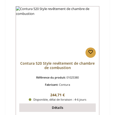
Contura 520 Style revêtement de chambre
de combustion
Référence du produit:
01025380
Fabricant:
Contura
Prix régulier :
244,71 €
Disponible, délai de livraison : 4-6 jours
Détails