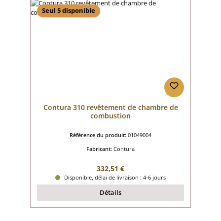
Seul 5 disponible
Contura 310 revêtement de chambre de
combustion
Référence du produit:
01049004
Fabricant:
Contura
Prix régulier :
332,51 €
Disponible, délai de livraison : 4-6 jours
Détails