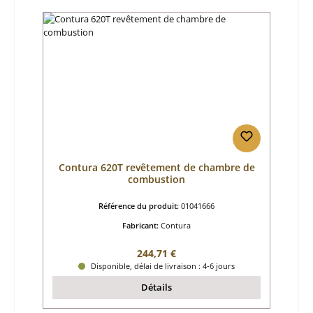
Contura 620T revêtement de chambre de
combustion
Référence du produit:
01041666
Fabricant:
Contura
Prix régulier :
244,71 €
Disponible, délai de livraison : 4-6 jours
Détails