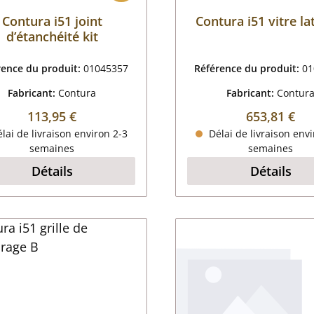
Contura i51 joint
Contura i51 vitre la
d’étanchéité kit
rence du produit:
01045357
Référence du produit:
01
Fabricant:
Contura
Fabricant:
Contur
Prix régulier :
Prix régulier
113,95 €
653,81 €
lai de livraison environ 2-3
Délai de livraison envi
semaines
semaines
Détails
Détails