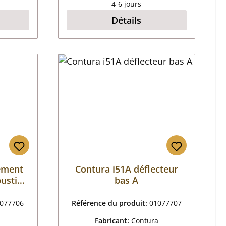
4-6 jours
Détails
ement
Contura i51A déflecteur
ustion
bas A
077706
Référence du produit:
01077707
a
Fabricant:
Contura