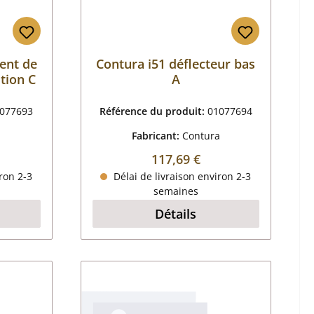
ent de
Contura i51 déflecteur bas
tion C
A
077693
Référence du produit:
01077694
a
Fabricant:
Contura
 :
Prix régulier :
117,69 €
ron 2-3
Délai de livraison environ 2-3
semaines
Détails