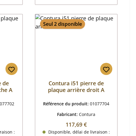
Seul 2 disponible
e de
Contura i51 pierre de
che A
plaque arrière droit A
077702
Référence du produit:
01077704
a
Fabricant:
Contura
 :
Prix régulier :
117,69 €
raison :
Disponible, délai de livraison :