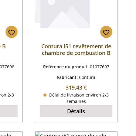
e B
Contura i51 revêtement de
chambre de combustion B
077696
Référence du produit:
01077697
a
Fabricant:
Contura
 :
Prix régulier :
319,43 €
ron 2-3
Délai de livraison environ 2-3
semaines
Détails