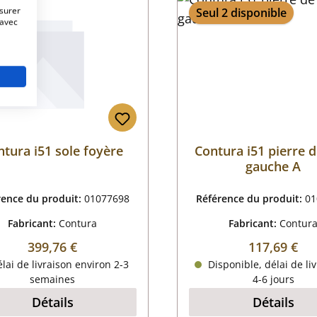
esurer
Seul 2 disponible
 avec
ntura i51 sole foyère
Contura i51 pierre d
gauche A
rence du produit:
01077698
Référence du produit:
01
Fabricant:
Contura
Fabricant:
Contur
Prix régulier :
Prix régulier
399,76 €
117,69 €
lai de livraison environ 2-3
Disponible, délai de liv
semaines
4-6 jours
Détails
Détails