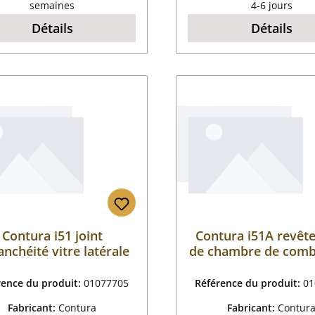
semaines
4-6 jours
Détails
Détails
Contura i51 joint
Contura i51A revêt
anchéité vitre latérale
de chambre de comb
C
rence du produit:
01077705
Référence du produit:
01
Fabricant:
Contura
Fabricant:
Contur