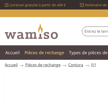
Livraison gratuite à partir de 449 €
Partenaire de 
sser au contenu principal
Passer à la recherche
Passer à la navigation principale
Accueil
Pièces de rechange
Types de pièces de
Accueil
Pièces de rechange
Contura
i51