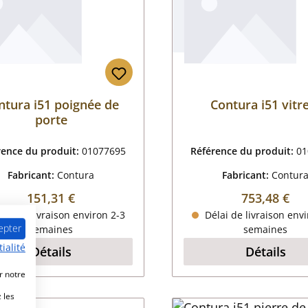
ntura i51 poignée de
Contura i51 vitr
porte
rence du produit:
01077695
Référence du produit:
01
Fabricant:
Contura
Fabricant:
Contur
Prix régulier :
Prix régulier
151,31 €
753,48 €
lai de livraison environ 2-3
Délai de livraison envi
epter
semaines
semaines
ialité
Détails
Détails
r notre
 les