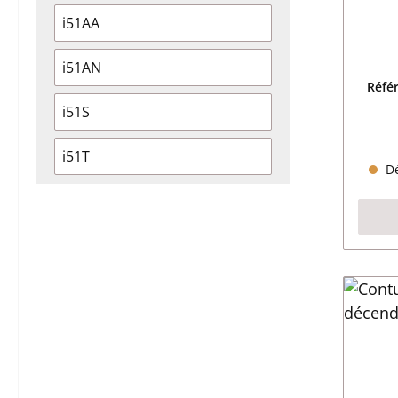
i51AA
i51AN
Réfé
i51S
i51T
Dé