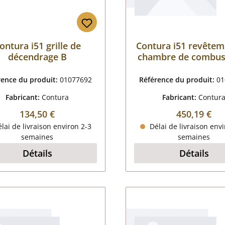
ontura i51 grille de
Contura i51 revêtem
décendrage B
chambre de combus
rence du produit:
01077692
Référence du produit:
01
Fabricant:
Contura
Fabricant:
Contur
Prix régulier :
Prix régulier
134,50 €
450,19 €
lai de livraison environ 2-3
Délai de livraison envi
semaines
semaines
Détails
Détails