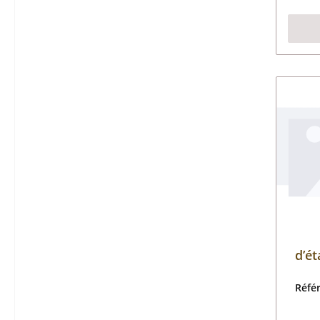
d’ét
Réfé