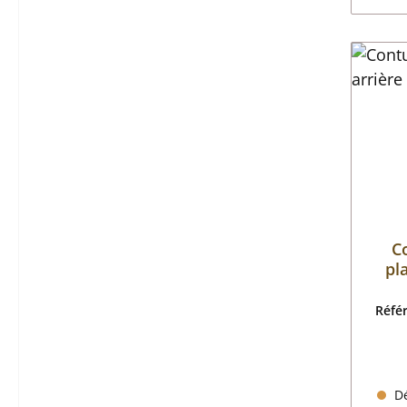
C
pl
Réfé
Dé