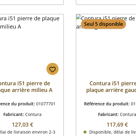
Seul 5 disponible
ontura i51 pierre de
Contura i51 pierr
aque arrière milieu A
plaque arrière gau
rence du produit:
01077701
Référence du produit:
01
Fabricant:
Contura
Fabricant:
Contur
Prix régulier :
Prix régulier
127,03 €
117,69 €
lai de livraison environ 2-3
Disponible, délai de liv