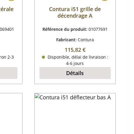
térale
Contura i51 grille de
décendrage A
069401
Référence du produit:
01077691
a
Fabricant:
Contura
 :
Prix régulier :
115,82 €
ron 2-3
Disponible, délai de livraison :
4-6 jours
Détails