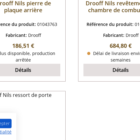
rooff Nils pierre de
Drooff Nils revêtem
plaque arrière
chambre de combu
rence du produit:
01043763
Référence du produit:
01
Fabricant:
Drooff
Fabricant:
Drooff
Prix régulier :
Prix régulier
186,51 €
684,80 €
lus disponible, production
Délai de livraison envi
arrêtée
semaines
Détails
Détails
epter
ialité