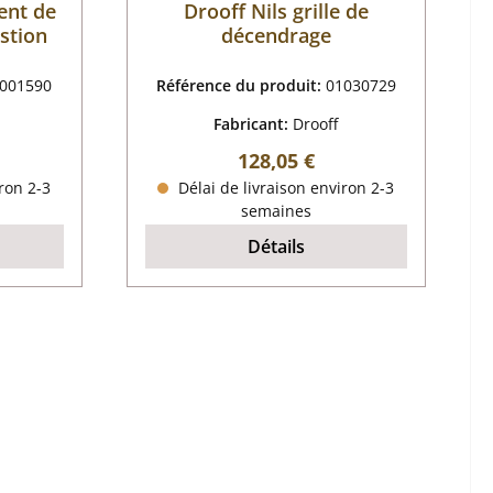
ent de
Drooff Nils grille de
stion
décendrage
001590
Référence du produit:
01030729
Fabricant:
Drooff
 :
Prix régulier :
128,05 €
ron 2-3
Délai de livraison environ 2-3
semaines
Détails