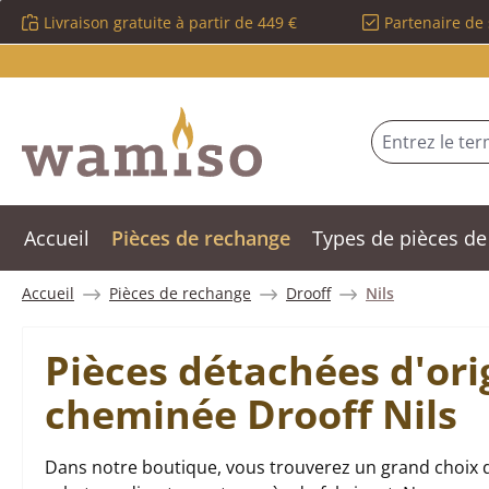
Livraison gratuite à partir de 449 €
Partenaire de 
sser au contenu principal
Passer à la recherche
Passer à la navigation principale
Accueil
Pièces de rechange
Types de pièces de
Accueil
Pièces de rechange
Drooff
Nils
Pièces détachées d'ori
cheminée Drooff Nils
Dans notre boutique, vous trouverez un grand choix d