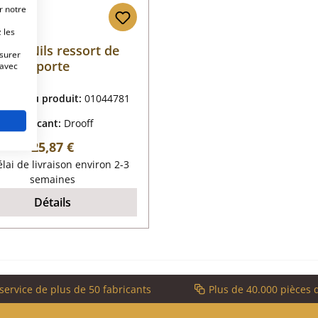
r notre
 les
ooff Nils ressort de
esurer
porte
 avec
rence du produit:
01044781
Fabricant:
Drooff
Prix régulier :
25,87 €
lai de livraison environ 2-3
semaines
Détails
service de plus de 50 fabricants
Plus de 40.000 pièces 