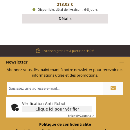
Prix régulier :
213,03 €
Disponible, délai de livraison : 6-8 jours
Détails
Livraison gratuite à partir de 449 €
Newsletter
Abonnez-vous dès maintenant à notre newsletter pour recevoir des
informations utiles et des promotions.
Adresse
e-
mail
*
Vérification Anti-Robot
Clique ici pour vérifier
Friendly
Captcha ⇗
Politique de confidentialité