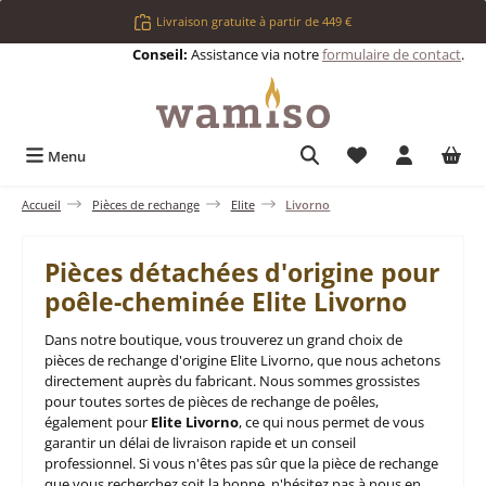
Passer au contenu principal
Livraison gratuite à partir de 449 €
Conseil:
Assistance via notre
formulaire de contact
.
Vous avez 0 articl
Menu
Accueil
Pièces de rechange
Elite
Livorno
Pièces détachées d'origine pour
poêle-cheminée Elite Livorno
Dans notre boutique, vous trouverez un grand choix de
pièces de rechange d'origine Elite Livorno, que nous achetons
directement auprès du fabricant. Nous sommes grossistes
pour toutes sortes de pièces de rechange de poêles,
également pour
Elite Livorno
, ce qui nous permet de vous
garantir un délai de livraison rapide et un conseil
professionnel. Si vous n'êtes pas sûr que la pièce de rechange
que vous recherchez soit la bonne, n'hésitez pas à nous en