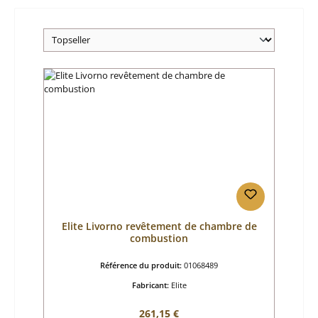
Elite Livorno revêtement de chambre de
combustion
Référence du produit:
01068489
Fabricant:
Elite
Prix régulier :
261,15 €