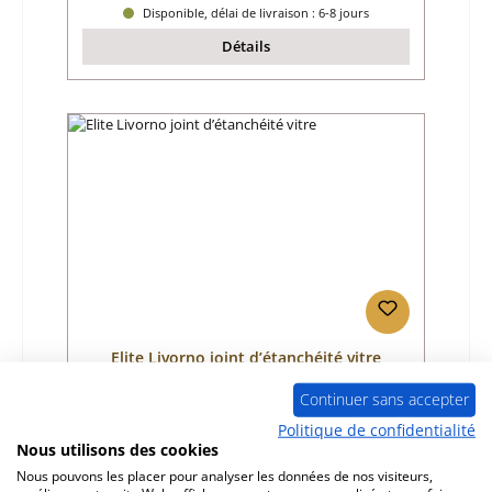
Disponible, délai de livraison : 6-8 jours
Détails
Elite Livorno joint d’étanchéité vitre
Continuer sans accepter
Référence du produit:
01068484
Politique de confidentialité
Nous utilisons des cookies
Fabricant:
Elite
Nous pouvons les placer pour analyser les données de nos visiteurs,
Prix régulier :