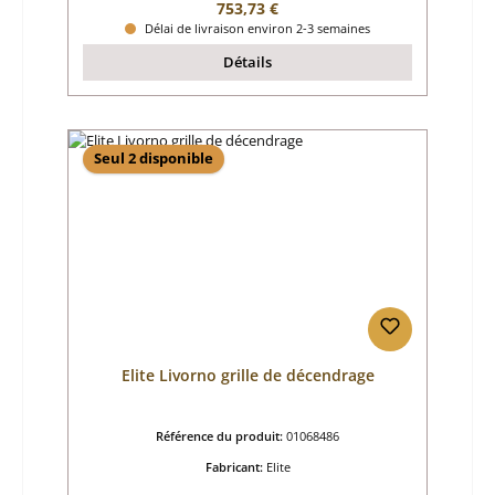
Prix régulier :
753,73 €
Délai de livraison environ 2-3 semaines
Détails
Seul 2 disponible
Elite Livorno grille de décendrage
Référence du produit:
01068486
Fabricant:
Elite