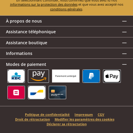
En sélectionnant Continuer, vous confirmez que vous avez lu nos
informations sur la protection des données
et que vous avez accepté nos
conditions générales
.
À propos de nous
Assistance téléphonique
Assistance boutique
Informations
Modes de paiement
Paiement anticipé
KBC/CBC Payment Button
Amazon Pay
PayPal
Apple Pay
Belfius
Bancontact
Carte de crédit
Politique de confidentialité
Impressum
CGV
Droit de rétractation
Modifier les paramètres des cookies
Déclarer sa rétractation