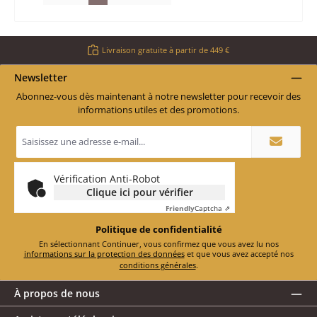
Livraison gratuite à partir de 449 €
Newsletter
Abonnez-vous dès maintenant à notre newsletter pour recevoir des
informations utiles et des promotions.
Adresse
e-
mail
*
Vérification Anti-Robot
Clique ici pour vérifier
Friendly
Captcha ⇗
Politique de confidentialité
En sélectionnant Continuer, vous confirmez que vous avez lu nos
informations sur la protection des données
et que vous avez accepté nos
conditions générales
.
À propos de nous