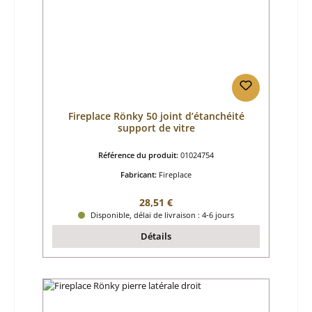
Fireplace Rönky 50 joint d’étanchéité
support de vitre
Référence du produit:
01024754
Fabricant:
Fireplace
Prix régulier :
28,51 €
Disponible, délai de livraison : 4-6 jours
Détails