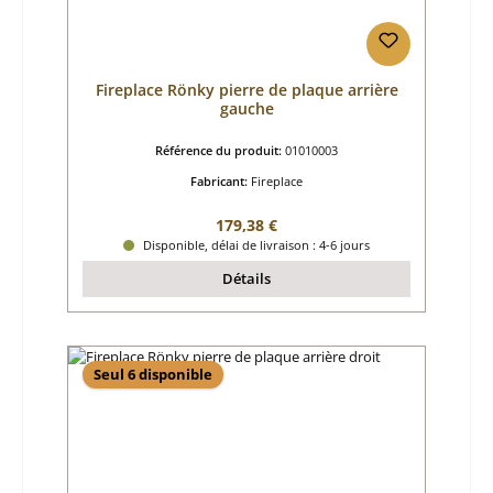
Fireplace Rönky pierre de plaque arrière
gauche
Référence du produit:
01010003
Fabricant:
Fireplace
Prix régulier :
179,38 €
Disponible, délai de livraison : 4-6 jours
Détails
Seul 6 disponible