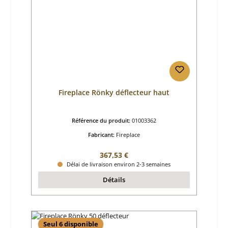
Fireplace Rönky déflecteur haut
Référence du produit:
01003362
Fabricant:
Fireplace
Prix régulier :
367,53 €
Délai de livraison environ 2-3 semaines
Détails
Seul 6 disponible