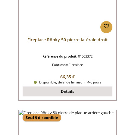
Fireplace Rönky 50 pierre latérale droit
Référence du produit:
01003372
Fabricant:
Fireplace
Prix régulier :
66,35 €
Disponible, délai de livraison : 4-6 jours
Détails
Seul 9 disponible