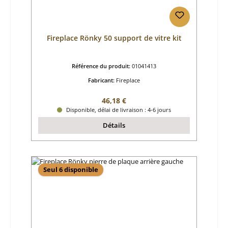
Fireplace Rönky 50 support de vitre kit
Référence du produit:
01041413
Fabricant:
Fireplace
Prix régulier :
46,18 €
Disponible, délai de livraison : 4-6 jours
Détails
Seul 6 disponible