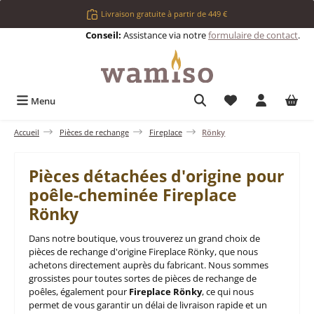
Passer au contenu principal
Livraison gratuite à partir de 449 €
Conseil:
Assistance via notre
formulaire de contact
.
Vous avez 0 articl
Menu
Accueil
Pièces de rechange
Fireplace
Rönky
Pièces détachées d'origine pour
poêle-cheminée Fireplace
Rönky
Dans notre boutique, vous trouverez un grand choix de
pièces de rechange d'origine Fireplace Rönky, que nous
achetons directement auprès du fabricant. Nous sommes
grossistes pour toutes sortes de pièces de rechange de
poêles, également pour
Fireplace Rönky
, ce qui nous
permet de vous garantir un délai de livraison rapide et un