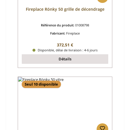
Fireplace Rönky 50 grille de décendrage
Référence du produit:
01008798
Fabricant:
Fireplace
Prix régulier :
372,51 €
Disponible, délai de livraison : 4-6 jours
Détails
Seul 10 disponible