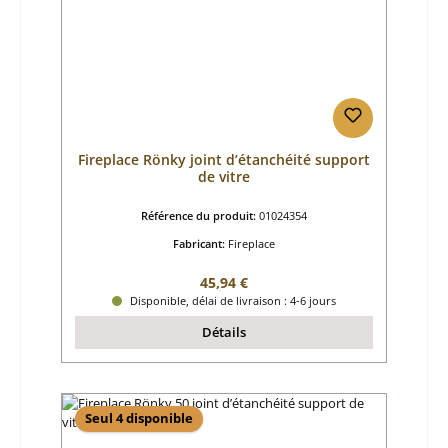
Fireplace Rönky joint d’étanchéité support
de vitre
Référence du produit:
01024354
Fabricant:
Fireplace
Prix régulier :
45,94 €
Disponible, délai de livraison : 4-6 jours
Détails
Seul 4 disponible