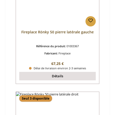
Fireplace Rönky 50 pierre latérale gauche
Référence du produit:
01003367
Fabricant:
Fireplace
Prix régulier :
67,25 €
Délai de livraison environ 2-3 semaines
Détails
Seul 3 disponible