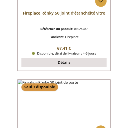
Fireplace Rönky 50 joint d’étanchéité vitre
Référence du produit:
01024787
Fabricant:
Fireplace
Prix régulier :
67,41 €
Disponible, délai de livraison : 4-6 jours
Détails
Seul 7 disponible