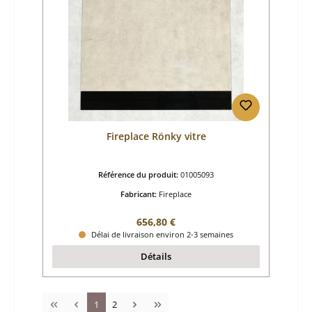
Fireplace Rönky vitre
Référence du produit:
01005093
Fabricant:
Fireplace
Prix régulier :
656,80 €
Délai de livraison environ 2-3 semaines
Détails
Page
Page
1
2