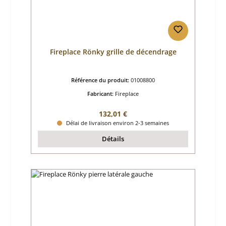
Fireplace Rönky grille de décendrage
Référence du produit:
01008800
Fabricant:
Fireplace
Prix régulier :
132,01 €
Délai de livraison environ 2-3 semaines
Détails