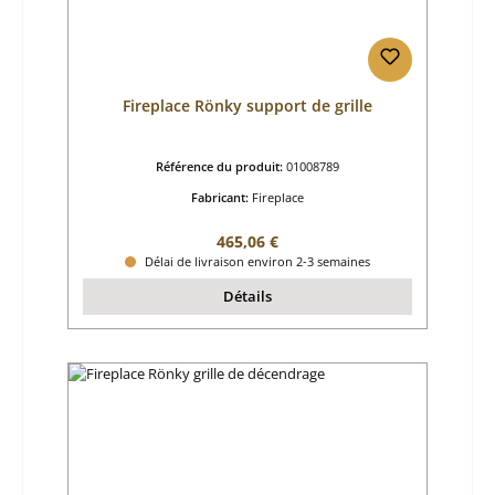
Fireplace Rönky support de grille
Référence du produit:
01008789
Fabricant:
Fireplace
Prix régulier :
465,06 €
Délai de livraison environ 2-3 semaines
Détails