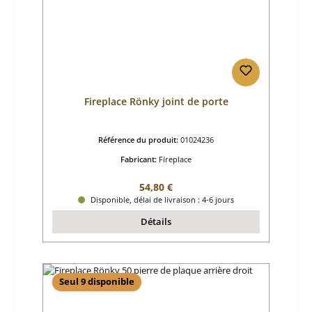
Fireplace Rönky joint de porte
Référence du produit:
01024236
Fabricant:
Fireplace
Prix régulier :
54,80 €
Disponible, délai de livraison : 4-6 jours
Détails
Seul 9 disponible