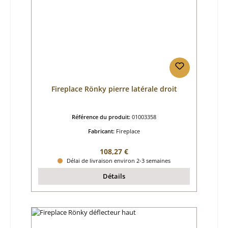
Fireplace Rönky pierre latérale droit
Référence du produit:
01003358
Fabricant:
Fireplace
Prix régulier :
108,27 €
Délai de livraison environ 2-3 semaines
Détails