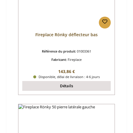
Fireplace Rönky déflecteur bas
Référence du produit:
01003361
Fabricant:
Fireplace
Prix régulier :
143,86 €
Disponible, délai de livraison : 4-6 jours
Détails