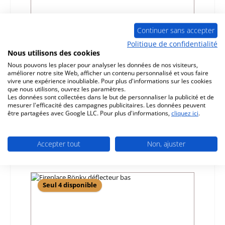
Continuer sans accepter
Politique de confidentialité
Nous utilisons des cookies
Fireplace Rönky pierre latérale gauche
Nous pouvons les placer pour analyser les données de nos visiteurs,
améliorer notre site Web, afficher un contenu personnalisé et vous faire
vivre une expérience inoubliable. Pour plus d'informations sur les cookies
Référence du produit:
01003357
que nous utilisons, ouvrez les paramètres.
Les données sont collectées dans le but de personnaliser la publicité et de
Fabricant:
Fireplace
mesurer l'efficacité des campagnes publicitaires. Les données peuvent
être partagées avec Google LLC. Pour plus d'informations,
cliquez ici
.
Prix régulier :
108,27 €
Délai de livraison environ 2-3 semaines
Détails
Accepter tout
Non, ajuster
Seul 4 disponible