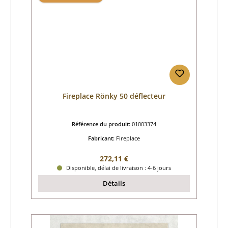
Fireplace Rönky 50 déflecteur
Référence du produit:
01003374
Fabricant:
Fireplace
Prix régulier :
272,11 €
Disponible, délai de livraison : 4-6 jours
Détails