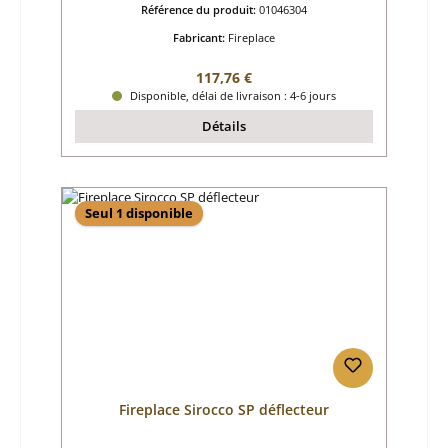
Référence du produit:
01046304
Fabricant:
Fireplace
Prix régulier :
117,76 €
Disponible, délai de livraison : 4-6 jours
Détails
Seul 1 disponible
Fireplace Sirocco SP déflecteur