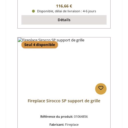
Prix régulier :
116,66 €
Disponible, délai de livraison : 4-6 jours
Détails
Seul 4 disponible
Fireplace Sirocco SP support de grille
Référence du produit:
01064856
Fabricant:
Fireplace