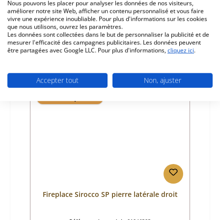
Nous pouvons les placer pour analyser les données de nos visiteurs,
améliorer notre site Web, afficher un contenu personnalisé et vous faire
Fabricant:
Fireplace
vivre une expérience inoubliable. Pour plus d'informations sur les cookies
que nous utilisons, ouvrez les paramètres.
Prix régulier :
42,34 €
Les données sont collectées dans le but de personnaliser la publicité et de
Délai de livraison environ 2-3 semaines
mesurer l'efficacité des campagnes publicitaires. Les données peuvent
être partagées avec Google LLC. Pour plus d'informations,
cliquez ici
.
Détails
Accepter tout
Non, ajuster
Seul 10 disponible
Fireplace Sirocco SP pierre latérale droit