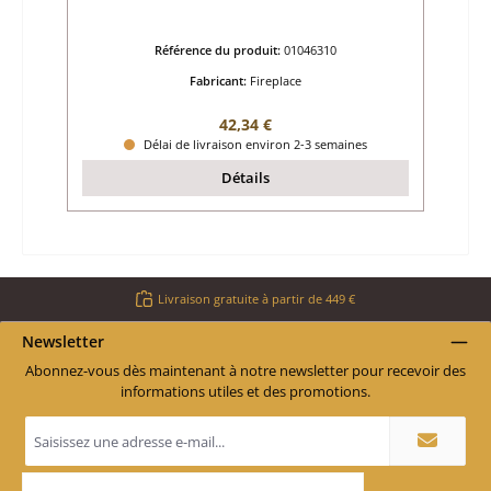
Référence du produit:
01046310
Fabricant:
Fireplace
Prix régulier :
42,34 €
Délai de livraison environ 2-3 semaines
Détails
Livraison gratuite à partir de 449 €
Newsletter
Abonnez-vous dès maintenant à notre newsletter pour recevoir des
informations utiles et des promotions.
Adresse
e-
mail
*