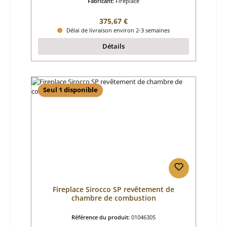
Fabricant:
Fireplace
Prix régulier :
375,67 €
Délai de livraison environ 2-3 semaines
Détails
Seul 1 disponible
Fireplace Sirocco SP revêtement de
chambre de combustion
Référence du produit:
01046305