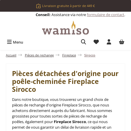
Passer au contenu principal
Livraison gratuite à partir de 449 €
Conseil:
Assistance via notre
formulaire de contact
.
Vous avez 0 articl
Menu
Accueil
Pièces de rechange
Fireplace
Sirocco
Pièces détachées d'origine pour
poêle-cheminée Fireplace
Sirocco
Dans notre boutique, vous trouverez un grand choix de
pièces de rechange d'origine Fireplace Sirocco, que nous
achetons directement auprès du fabricant. Nous sommes
grossistes pour toutes sortes de pièces de rechange de
poêles, également pour
Fireplace Sirocco
, ce qui nous
permet de vous garantir un délai de livraison rapide et un