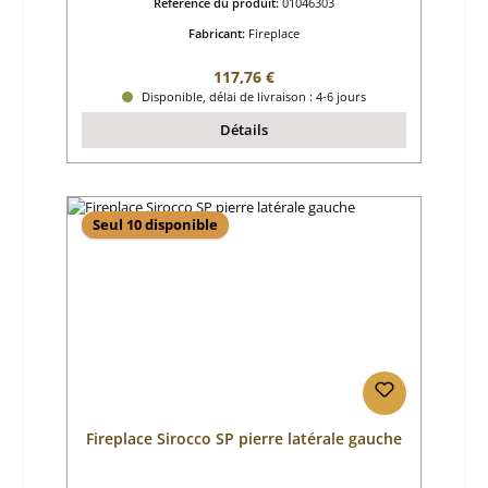
Référence du produit:
01046303
Fabricant:
Fireplace
Prix régulier :
117,76 €
Disponible, délai de livraison : 4-6 jours
Détails
Seul 10 disponible
Fireplace Sirocco SP pierre latérale gauche