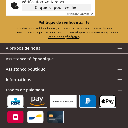
Vérification Anti-Robot
Clique ici pour vérifier
Friendly
Captcha ⇗
Politique de confidentialité
En sélectionnant Continuer, vous confirmez que vous avez lu nos
informations sur la protection des données
et que vous avez accepté nos
conditions générales
.
À propos de nous
Assistance téléphonique
Assistance boutique
Informations
Modes de paiement
Paiement anticipé
KBC/CBC Payment Button
Amazon Pay
PayPal
Apple Pay
Belfius
Bancontact
Carte de crédit