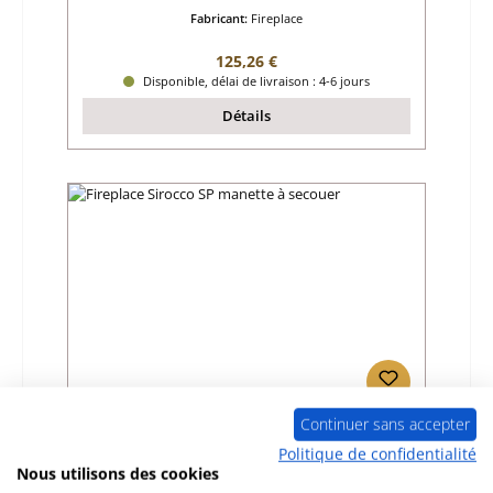
Fabricant:
Fireplace
Prix régulier :
125,26 €
Disponible, délai de livraison : 4-6 jours
Détails
Continuer sans accepter
Fireplace Sirocco SP manette à secouer
Politique de confidentialité
Nous utilisons des cookies
Référence du produit:
01042989