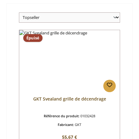
Épuisé
GKT Svealand grille de décendrage
Référence du produit:
01032428
Fabricant:
GKT
Prix régulier :
55,67 €