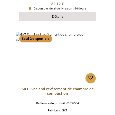
Prix régulier :
82,12 €
Disponible, délai de livraison : 4-6 jours
Détails
Seul 2 disponible
GKT Svealand revêtement de chambre de
combustion
Référence du produit:
01032564
Fabricant:
GKT