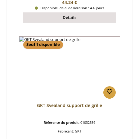
Prix régulier :
44,24 €
Disponible, délai de livraison : 4-6 jours
Détails
Seul 1 disponible
GKT Svealand support de grille
Référence du produit:
01032539
Fabricant:
GKT