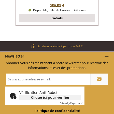
Prix régulier :
250,53 €
Disponible, délai de livraison : 4-6 jours
Détails
Livraison gratuite à partir de 449 €
Newsletter
Abonnez-vous dès maintenant à notre newsletter pour recevoir des
informations utiles et des promotions.
Adresse
e-
mail
*
Vérification Anti-Robot
Clique ici pour vérifier
Friendly
Captcha ⇗
Politique de confidentialité