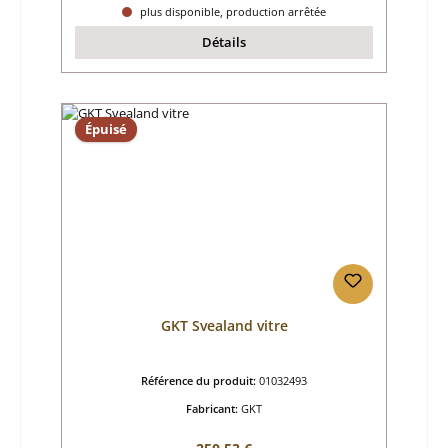
plus disponible, production arrêtée
Détails
Épuisé
GKT Svealand vitre
Référence du produit:
01032493
Fabricant:
GKT
Prix régulier :