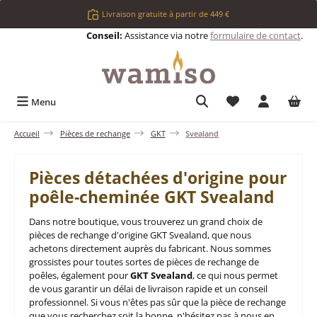
Passer au contenu principal
Livraison gratuite à partir de 449 €
Conseil:
Assistance via notre
formulaire de contact
.
Vous avez 0 articl
Menu
Accueil
Pièces de rechange
GKT
Svealand
Pièces détachées d'origine pour
poêle-cheminée GKT Svealand
Dans notre boutique, vous trouverez un grand choix de
pièces de rechange d'origine GKT Svealand, que nous
achetons directement auprès du fabricant. Nous sommes
grossistes pour toutes sortes de pièces de rechange de
poêles, également pour
GKT Svealand
, ce qui nous permet
de vous garantir un délai de livraison rapide et un conseil
professionnel. Si vous n'êtes pas sûr que la pièce de rechange
que vous recherchez soit la bonne, n'hésitez pas à nous en