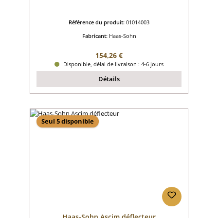
Référence du produit:
01014003
Fabricant:
Haas-Sohn
Prix régulier :
154,26 €
Disponible, délai de livraison : 4-6 jours
Détails
Seul 5 disponible
Haas-Sohn Ascim déflecteur