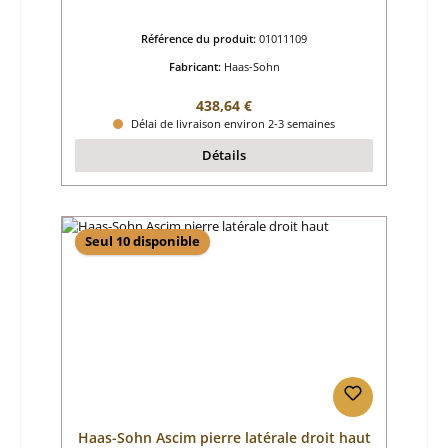
Référence du produit:
01011109
Fabricant:
Haas-Sohn
Prix régulier :
438,64 €
Délai de livraison environ 2-3 semaines
Détails
Seul 10 disponible
Haas-Sohn Ascim pierre latérale droit haut