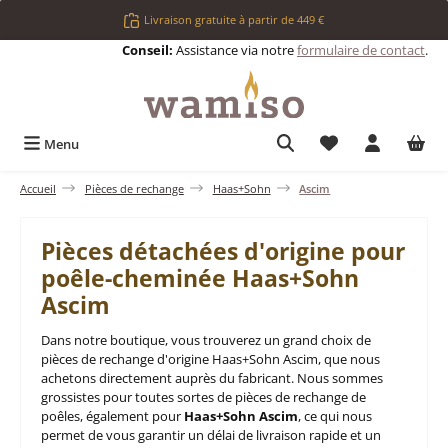
Passer au contenu principal
Livraison gratuite à partir de 449 €
Conseil:
Assistance via notre
formulaire de contact
.
Vous avez 0 articl
Menu
Accueil
Pièces de rechange
Haas+Sohn
Ascim
Pièces détachées d'origine pour
poêle-cheminée Haas+Sohn
Ascim
Dans notre boutique, vous trouverez un grand choix de
pièces de rechange d'origine Haas+Sohn Ascim, que nous
achetons directement auprès du fabricant. Nous sommes
grossistes pour toutes sortes de pièces de rechange de
poêles, également pour
Haas+Sohn Ascim
, ce qui nous
permet de vous garantir un délai de livraison rapide et un