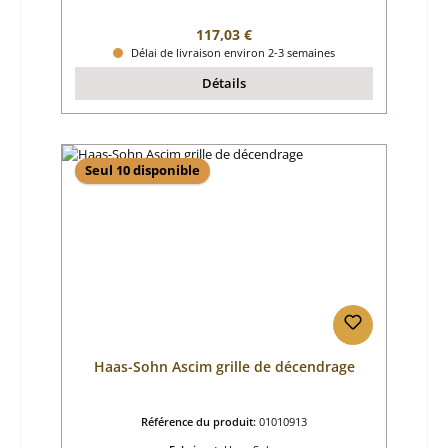
Prix régulier :
117,03 €
Délai de livraison environ 2-3 semaines
Détails
Seul 10 disponible
Haas-Sohn Ascim grille de décendrage
Référence du produit:
01010913