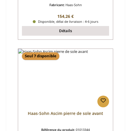
Fabricant:
Haas-Sohn
Prix régulier :
154,26 €
Disponible, délai de livraison : 4-6 jours
Détails
Seul 7 disponible
Haas-Sohn Ascim pierre de sole avant
Référence du produit:
01013344