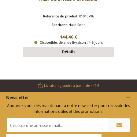
Référence du produit:
01016796
Fabricant:
Haas-Sohn
Prix régulier :
144,46 €
Disponible, délai de livraison : 4-6 jours
Détails
Livraison gratuite à partir de 449 €
Newsletter
Abonnez-vous dès maintenant à notre newsletter pour recevoir des
informations utiles et des promotions.
Adresse
e-
mail
*