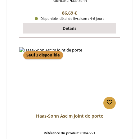
Fabricant:
Haas-Sohn
Prix régulier :
86,69 €
Disponible, délai de livraison : 4-6 jours
Détails
Seul 3 disponible
Haas-Sohn Ascim joint de porte
Référence du produit:
01047221