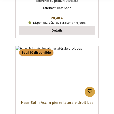
Référence du produit:
01013363
Fabricant:
Haas-Sohn
Prix régulier :
28,48 €
Disponible, délai de livraison : 4-6 jours
Détails
Seul 10 disponible
Haas-Sohn Ascim pierre latérale droit bas