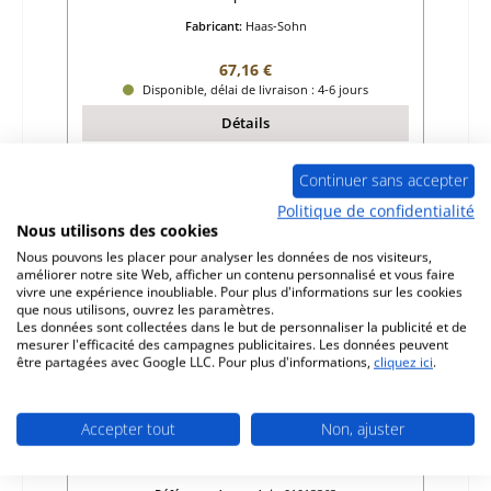
Fabricant:
Haas-Sohn
Prix régulier :
67,16 €
Disponible, délai de livraison : 4-6 jours
Détails
Continuer sans accepter
Politique de confidentialité
Seul 7 disponible
Nous utilisons des cookies
Nous pouvons les placer pour analyser les données de nos visiteurs,
améliorer notre site Web, afficher un contenu personnalisé et vous faire
vivre une expérience inoubliable. Pour plus d'informations sur les cookies
que nous utilisons, ouvrez les paramètres.
Les données sont collectées dans le but de personnaliser la publicité et de
mesurer l'efficacité des campagnes publicitaires. Les données peuvent
être partagées avec Google LLC. Pour plus d'informations,
cliquez ici
.
Accepter tout
Non, ajuster
Haas-Sohn Ascim pierre de sole droit