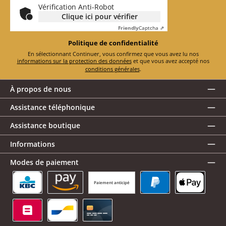
Vérification Anti-Robot
Clique ici pour vérifier
Friendly
Captcha ⇗
Politique de confidentialité
En sélectionnant Continuer, vous confirmez que vous avez lu nos
informations sur la protection des données
et que vous avez accepté nos
conditions générales
.
À propos de nous
Assistance téléphonique
Assistance boutique
Informations
Modes de paiement
Paiement anticipé
KBC/CBC Payment Button
Amazon Pay
PayPal
Apple Pay
Belfius
Bancontact
Carte de crédit