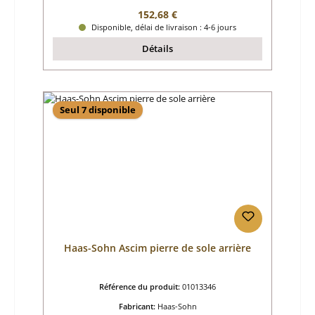
Prix régulier :
152,68 €
Disponible, délai de livraison : 4-6 jours
Détails
Seul 7 disponible
Haas-Sohn Ascim pierre de sole arrière
Référence du produit:
01013346
Fabricant:
Haas-Sohn