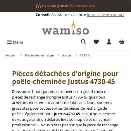
Passer au contenu principal
Livraison gratuite à partir de 449 €
Conseil:
Assistance via notre
formulaire de contact
.
Vous avez 0 articl
Menu
Accueil
Pièces de rechange
Justus
4730-45
Pièces détachées d'origine pour
poêle-cheminée Justus 4730-45
Dans notre boutique, vous trouverez un grand choix de
pièces de rechange d'origine Justus 4730-45, que nous
achetons directement auprès du fabricant. Nous sommes
grossistes pour toutes sortes de pièces de rechange de
poêles, également pour
Justus 4730-45
, ce qui nous permet
de vous garantir un délai de livraison rapide et un conseil
professionnel. Si vous n'êtes pas sûr que la pièce de rechange
que vous recherchez soit la bonne, n'hésitez pas à nous en