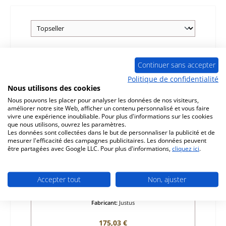
Épuisé
Continuer sans accepter
Politique de confidentialité
Nous utilisons des cookies
Nous pouvons les placer pour analyser les données de nos visiteurs,
améliorer notre site Web, afficher un contenu personnalisé et vous faire
vivre une expérience inoubliable. Pour plus d'informations sur les cookies
que nous utilisons, ouvrez les paramètres.
Les données sont collectées dans le but de personnaliser la publicité et de
mesurer l'efficacité des campagnes publicitaires. Les données peuvent
être partagées avec Google LLC. Pour plus d'informations,
cliquez ici
.
Justus type 4730-45 grille de décendrage
Accepter tout
Non, ajuster
Référence du produit:
01002777
Fabricant:
Justus
Prix régulier :
175,03 €