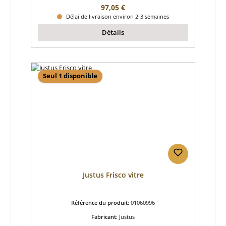
Prix régulier :
97,05 €
Délai de livraison environ 2-3 semaines
Détails
Seul 1 disponible
Justus Frisco vitre
Référence du produit:
01060996
Fabricant:
Justus