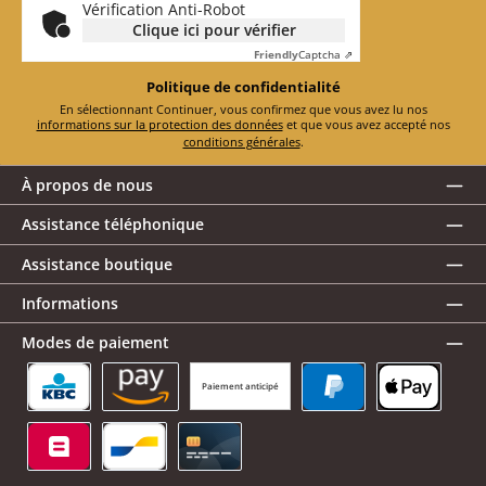
Vérification Anti-Robot
Clique ici pour vérifier
Friendly
Captcha ⇗
Politique de confidentialité
En sélectionnant Continuer, vous confirmez que vous avez lu nos
informations sur la protection des données
et que vous avez accepté nos
conditions générales
.
À propos de nous
Assistance téléphonique
Assistance boutique
Informations
Modes de paiement
Paiement anticipé
KBC/CBC Payment Button
Amazon Pay
PayPal
Apple Pay
Belfius
Bancontact
Carte de crédit