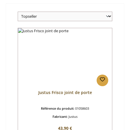
Justus Frisco joint de porte
Référence du produit:
01058603
Fabricant:
Justus
Prix régulier :
43,90 €