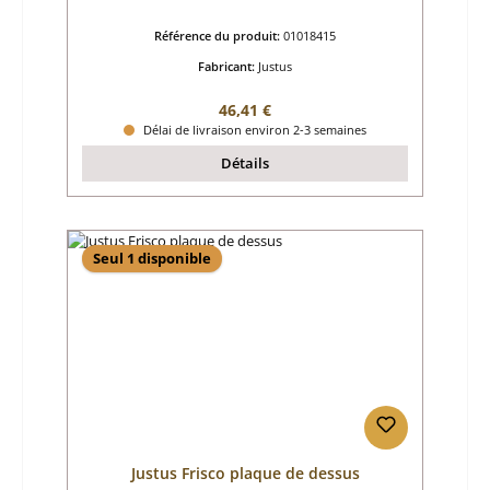
Référence du produit:
01018415
Fabricant:
Justus
Prix régulier :
46,41 €
Délai de livraison environ 2-3 semaines
Détails
Seul 1 disponible
Justus Frisco plaque de dessus