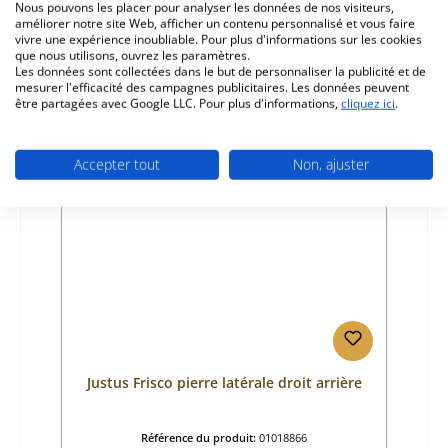
Nous pouvons les placer pour analyser les données de nos visiteurs,
Fabricant:
Justus
améliorer notre site Web, afficher un contenu personnalisé et vous faire
vivre une expérience inoubliable. Pour plus d'informations sur les cookies
Prix régulier :
36,63 €
que nous utilisons, ouvrez les paramètres.
Disponible, délai de livraison : 4-6 jours
Les données sont collectées dans le but de personnaliser la publicité et de
mesurer l'efficacité des campagnes publicitaires. Les données peuvent
Détails
être partagées avec Google LLC. Pour plus d'informations,
cliquez ici
.
Accepter tout
Non, ajuster
Justus Frisco pierre latérale droit arrière
Référence du produit:
01018866