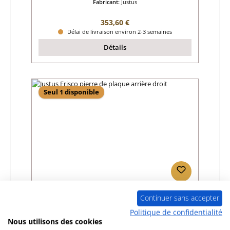
Fabricant:
Justus
Prix régulier :
353,60 €
Délai de livraison environ 2-3 semaines
Détails
Seul 1 disponible
Justus Frisco pierre de plaque arrière droit
Continuer sans accepter
Politique de confidentialité
Nous utilisons des cookies
Référence du produit:
01017558