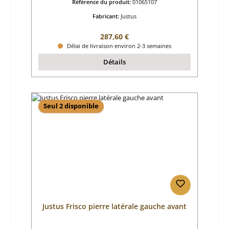
Référence du produit:
01065107
Fabricant:
Justus
Prix régulier :
287,60 €
Délai de livraison environ 2-3 semaines
Détails
Seul 2 disponible
Justus Frisco pierre latérale gauche avant