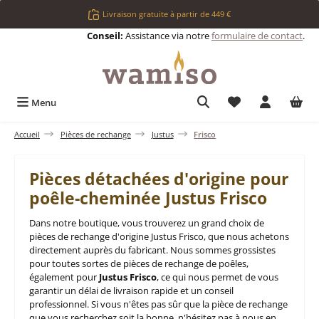
Passer au contenu principal
Livraison gratuite à partir de 449 €
Conseil:
Assistance via notre
formulaire de contact
.
Vous avez 0 articl
Menu
Accueil
Pièces de rechange
Justus
Frisco
Pièces détachées d'origine pour
poêle-cheminée Justus Frisco
Dans notre boutique, vous trouverez un grand choix de
pièces de rechange d'origine Justus Frisco, que nous achetons
directement auprès du fabricant. Nous sommes grossistes
pour toutes sortes de pièces de rechange de poêles,
également pour
Justus Frisco
, ce qui nous permet de vous
garantir un délai de livraison rapide et un conseil
professionnel. Si vous n'êtes pas sûr que la pièce de rechange
que vous recherchez soit la bonne, n'hésitez pas à nous en