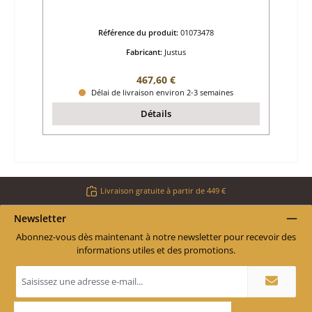
Référence du produit:
01073478
Fabricant:
Justus
Prix régulier :
467,60 €
Délai de livraison environ 2-3 semaines
Détails
Livraison gratuite à partir de 449 €
Newsletter
Abonnez-vous dès maintenant à notre newsletter pour recevoir des
informations utiles et des promotions.
Adresse
e-
mail
*