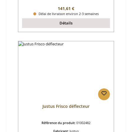
Prix régulier :
141,61 €
Délai de livraison environ 2-3 semaines
Détails
Justus Frisco déflecteur
Référence du produit:
01002482
Fabricant:
Justus