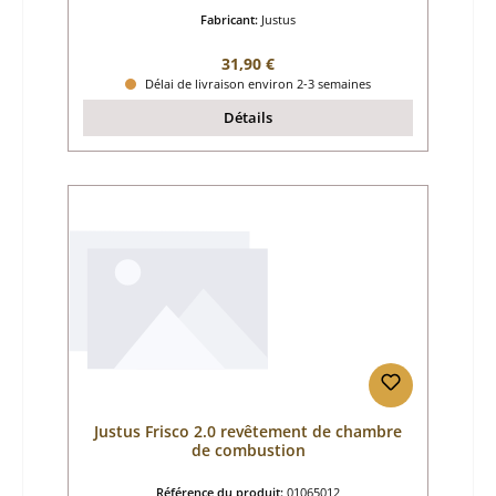
Fabricant:
Justus
Prix régulier :
31,90 €
Délai de livraison environ 2-3 semaines
Détails
Justus Frisco 2.0 revêtement de chambre
de combustion
Référence du produit:
01065012