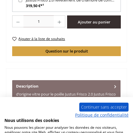
319,50 €*¹
Quantité de produit : Entrez la quantité souhaitée ou utilisez les boutons po
Ajouter au panier
Ajouter à la liste de souhaits
Question sur le produit
Description
d‘origine vitre pour le poêle Justus Frisco 2.0 Justus Frisco
2.0 vitre données clés: vitrocéramique forme plat
thermorés…
Plus
Continuer sans accepter
Politique de confidentialité
Caractéristiques
Nous utilisons des cookies
Nous pouvons les placer pour analyser les données de nos visiteurs,
Informations sur la sécurité du produit
améliorer notre site Web, afficher un contenu personnalisé et vous faire