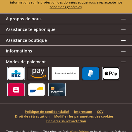
informations sur la protection des données
et que vous avez accepté nos
conditions générales
.
À propos de nous
Assistance téléphonique
Assistance boutique
Informations
Modes de paiement
Paiement anticipé
KBC/CBC Payment Button
Amazon Pay
PayPal
Apple Pay
Belfius
Bancontact
Carte de crédit
Politique de confidentialité
Impressum
CGV
Droit de rétractation
Modifier les paramètres des cookies
Déclarer sa rétractation
Tous les prix incluent la TVA plus les frais
d'expédition
et les éventuels frais de