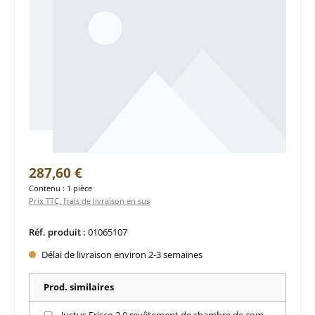
Prix régulier :
287,60 €
Contenu :
1 pièce
Prix TTC, frais de livraison en sus
Réf. produit :
01065107
Délai de livraison environ 2-3 semaines
Prod. similaires
Justus Frisco 2.0 revêtement de chambre de combustion