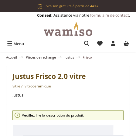
Passer au contenu principal
Livraison gratuite à partir de 449 €
Conseil:
Assistance via notre
formulaire de contact
.
Vous avez 0 articl
Menu
Accueil
Pièces de rechange
Justus
Frisco
Justus Frisco 2.0 vitre
vitre / vitrocéramique
Justus
Ignorer la galerie d'images
Veuillez lire la description du produit.