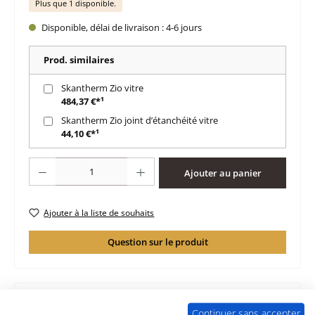
Plus que 1 disponible.
Disponible, délai de livraison : 4-6 jours
Prod. similaires
Skantherm Zio vitre
484,37 €*¹
Skantherm Zio joint d’étanchéité vitre
44,10 €*¹
Quantité de produit : Entrez la quantité souhaitée ou utilisez les boutons po
Ajouter au panier
Ajouter à la liste de souhaits
Question sur le produit
Continuer sans accepter