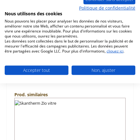
Description
Politique de confidentialité
d‘origine pierre latérale droit avant B pour le poêle
Nous utilisons des cookies
Skantherm Zio Convient aux modèles sans air tertiaire
Nous pouvons les placer pour analyser les données de nos visiteurs,
Skantherm Zio…
Plus
améliorer notre site Web, afficher un contenu personnalisé et vous faire
vivre une expérience inoubliable. Pour plus d'informations sur les cookies
que nous utilisons, ouvrez les paramètres.
Caractéristiques
Les données sont collectées dans le but de personnaliser la publicité et de
mesurer l'efficacité des campagnes publicitaires. Les données peuvent
être partagées avec Google LLC. Pour plus d'informations,
cliquez ici
.
Informations sur la sécurité du produit
Accepter tout
Non, ajuster
Ignorer la galerie de produits
Prod. similaires