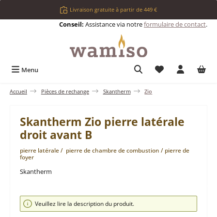
Passer au contenu principal
Livraison gratuite à partir de 449 €
Conseil:
Assistance via notre
formulaire de contact
.
Vous avez 0 articl
Menu
Accueil
Pièces de rechange
Skantherm
Zio
Skantherm Zio pierre latérale
droit avant B
pierre latérale / pierre de chambre de combustion / pierre de
foyer
Skantherm
Ignorer la galerie d'images
Veuillez lire la description du produit.