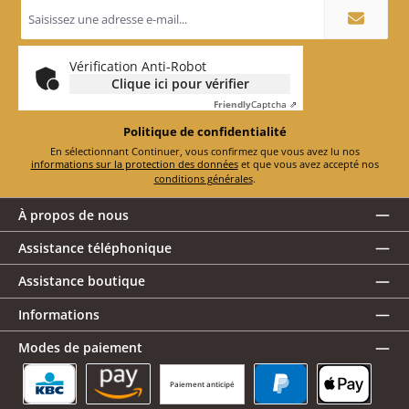
Adresse
e-
mail
*
Vérification Anti-Robot
Clique ici pour vérifier
Friendly
Captcha ⇗
Politique de confidentialité
En sélectionnant Continuer, vous confirmez que vous avez lu nos
informations sur la protection des données
et que vous avez accepté nos
conditions générales
.
À propos de nous
Assistance téléphonique
Assistance boutique
Informations
Modes de paiement
Paiement anticipé