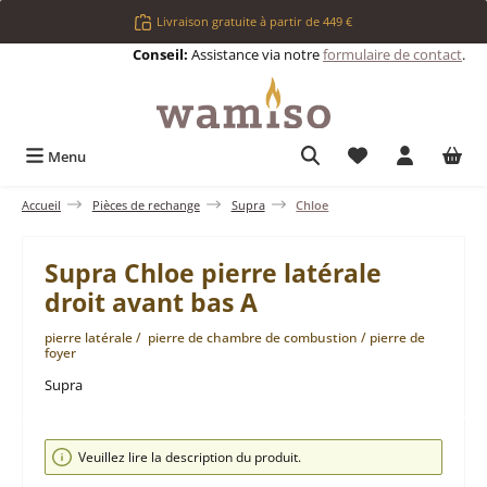
Passer au contenu principal
Livraison gratuite à partir de 449 €
Conseil:
Assistance via notre
formulaire de contact
.
Vous avez 0 articl
Menu
Accueil
Pièces de rechange
Supra
Chloe
Supra Chloe pierre latérale
droit avant bas A
pierre latérale / pierre de chambre de combustion / pierre de
foyer
Supra
Ignorer la galerie d'images
Veuillez lire la description du produit.