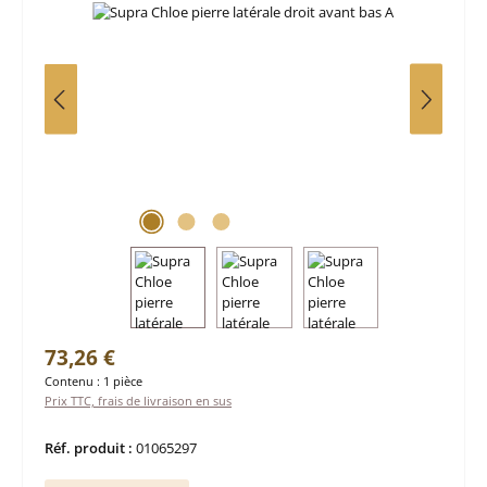
Prix régulier :
73,26 €
Contenu :
1 pièce
Prix TTC, frais de livraison en sus
Réf. produit :
01065297