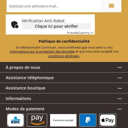
Adresse
e-
mail
*
Vérification Anti-Robot
Clique ici pour vérifier
Friendly
Captcha ⇗
Politique de confidentialité
En sélectionnant Continuer, vous confirmez que vous avez lu nos
informations sur la protection des données
et que vous avez accepté nos
conditions générales
.
À propos de nous
Assistance téléphonique
Assistance boutique
Informations
Modes de paiement
Paiement anticipé