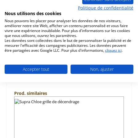
Description
Politique de confidentialité
d‘origine pierre latérale droit avant bas A pour le poêle
Nous utilisons des cookies
Supra Chloe convient aux modèles jusqu'à l'année de
Nous pouvons les placer pour analyser les données de nos visiteurs,
construction…
Plus
améliorer notre site Web, afficher un contenu personnalisé et vous faire
vivre une expérience inoubliable. Pour plus d'informations sur les cookies
que nous utilisons, ouvrez les paramètres.
Caractéristiques
Les données sont collectées dans le but de personnaliser la publicité et de
mesurer l'efficacité des campagnes publicitaires. Les données peuvent
être partagées avec Google LLC. Pour plus d'informations,
cliquez ici
.
Informations sur la sécurité du produit
Accepter tout
Non, ajuster
Ignorer la galerie de produits
Prod. similaires