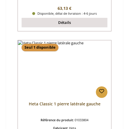
Prix régulier :
63,13 €
Disponible, délai de livraison : 4-6 jours
Détails
Seul 1 disponible
Heta Classic 1 pierre latérale gauche
Référence du produit:
01033804
Fabricant:
Heta