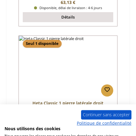
Prix régulier :
63,13 €
Disponible, délai de livraison : 4-6 jours
Détails
Seul 1 disponible
Heta Classic 1 pierre latérale droit
Continuer sans accepter
Référence du produit:
01003552
Politique de confidentialité
Nous utilisons des cookies
Fabricant:
Heta
Nous pouvons les placer pour analyser les données de nos visiteurs,