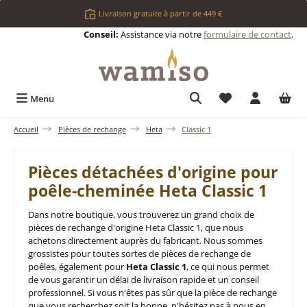
Passer au contenu principal
Livraison gratuite à partir de 449 €
Conseil:
Assistance via notre
formulaire de contact
.
Vous avez 0 articl
Menu
Accueil
Pièces de rechange
Heta
Classic 1
Pièces détachées d'origine pour
poêle-cheminée Heta Classic 1
Dans notre boutique, vous trouverez un grand choix de
pièces de rechange d'origine Heta Classic 1, que nous
achetons directement auprès du fabricant. Nous sommes
grossistes pour toutes sortes de pièces de rechange de
poêles, également pour
Heta Classic 1
, ce qui nous permet
de vous garantir un délai de livraison rapide et un conseil
professionnel. Si vous n'êtes pas sûr que la pièce de rechange
que vous recherchez soit la bonne, n'hésitez pas à nous en