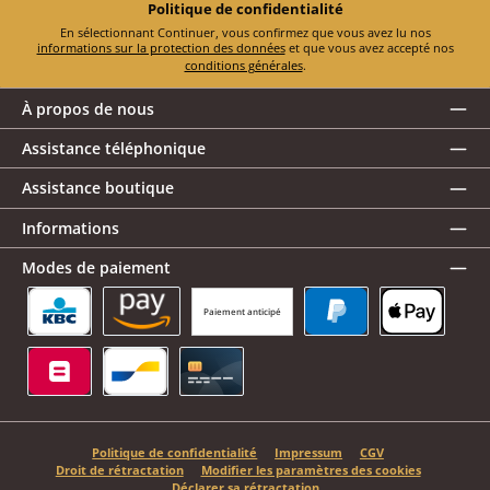
Politique de confidentialité
En sélectionnant Continuer, vous confirmez que vous avez lu nos
informations sur la protection des données
et que vous avez accepté nos
conditions générales
.
À propos de nous
Assistance téléphonique
Assistance boutique
Informations
Modes de paiement
Paiement anticipé
KBC/CBC Payment Button
Amazon Pay
PayPal
Apple Pay
Belfius
Bancontact
Carte de crédit
Politique de confidentialité
Impressum
CGV
Droit de rétractation
Modifier les paramètres des cookies
Déclarer sa rétractation