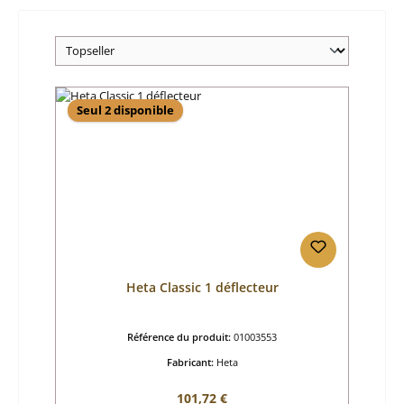
Seul 2 disponible
Heta Classic 1 déflecteur
Référence du produit:
01003553
Fabricant:
Heta
Prix régulier :
101,72 €