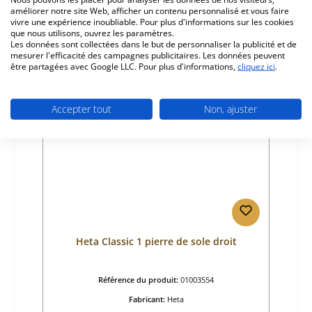
Prix régulier :
78,92 €
améliorer notre site Web, afficher un contenu personnalisé et vous faire
vivre une expérience inoubliable. Pour plus d'informations sur les cookies
Disponible, délai de livraison : 4-6 jours
que nous utilisons, ouvrez les paramètres.
Les données sont collectées dans le but de personnaliser la publicité et de
Détails
mesurer l'efficacité des campagnes publicitaires. Les données peuvent
être partagées avec Google LLC. Pour plus d'informations,
cliquez ici
.
Seul 3 disponible
Accepter tout
Non, ajuster
Heta Classic 1 pierre de sole droit
Référence du produit:
01003554
Fabricant:
Heta