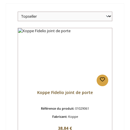
Koppe Fidelio joint de porte
Référence du produit:
01029061
Fabricant:
Koppe
Prix régulier :
38,84 €