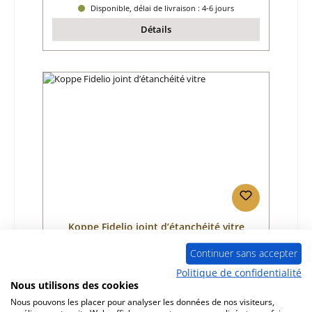
Disponible, délai de livraison : 4-6 jours
Détails
Koppe Fidelio joint d’étanchéité vitre
Continuer sans accepter
Référence du produit:
01029039
Politique de confidentialité
Nous utilisons des cookies
Fabricant:
Koppe
Nous pouvons les placer pour analyser les données de nos visiteurs,
Prix régulier :