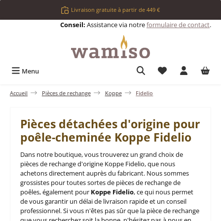
Passer au contenu principal
Livraison gratuite à partir de 449 €
Conseil:
Assistance via notre
formulaire de contact
.
Vous avez 0 articl
Menu
Accueil
Pièces de rechange
Koppe
Fidelio
Pièces détachées d'origine pour
poêle-cheminée Koppe Fidelio
Dans notre boutique, vous trouverez un grand choix de
pièces de rechange d'origine Koppe Fidelio, que nous
achetons directement auprès du fabricant. Nous sommes
grossistes pour toutes sortes de pièces de rechange de
poêles, également pour
Koppe Fidelio
, ce qui nous permet
de vous garantir un délai de livraison rapide et un conseil
professionnel. Si vous n'êtes pas sûr que la pièce de rechange
que vous recherchez soit la bonne, n'hésitez pas à nous en