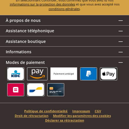
En sélectionnant Continuer, vous confirmez que vous avez lu nos
informations sur la protection des données
et que vous avez accepté nos
conditions générales
.
À propos de nous
Assistance téléphonique
Assistance boutique
Informations
Modes de paiement
Paiement anticipé
KBC/CBC Payment Button
Amazon Pay
PayPal
Apple Pay
Belfius
Bancontact
Carte de crédit
Politique de confidentialité
Impressum
CGV
Droit de rétractation
Modifier les paramètres des cookies
Déclarer sa rétractation