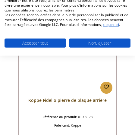
28,36 €
améliorer notre site Web, afficher un contenu personnalisé et vous faire
vivre une expérience inoubliable. Pour plus d'informations sur les cookies
Disponible, délai de livraison : 4-6 jours
que nous utilisons, ouvrez les paramètres.
Détails
Les données sont collectées dans le but de personnaliser la publicité et de
mesurer l'efficacité des campagnes publicitaires. Les données peuvent
être partagées avec Google LLC. Pour plus d'informations,
cliquez ici
.
Seul 1 disponible
Accepter tout
Non, ajuster
Koppe Fidelio pierre de plaque arrière
Référence du produit:
01005178
Fabricant:
Koppe