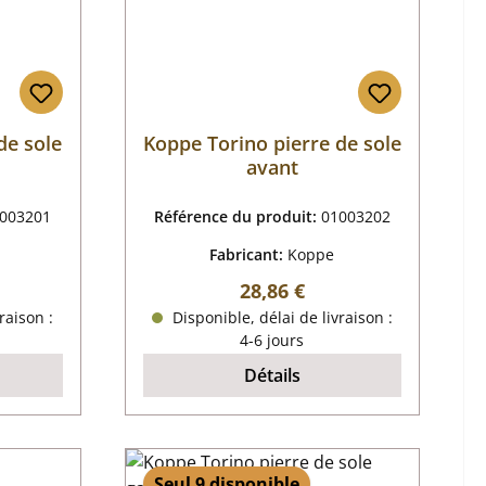
de sole
Koppe Torino pierre de sole
avant
003201
Référence du produit:
01003202
Fabricant:
Koppe
r :
Prix régulier :
28,86 €
raison :
Disponible, délai de livraison :
4-6 jours
Détails
Seul 9 disponible