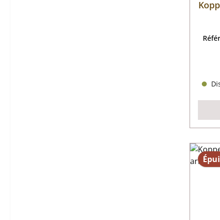
Koppe
Réfé
Dis
Épui