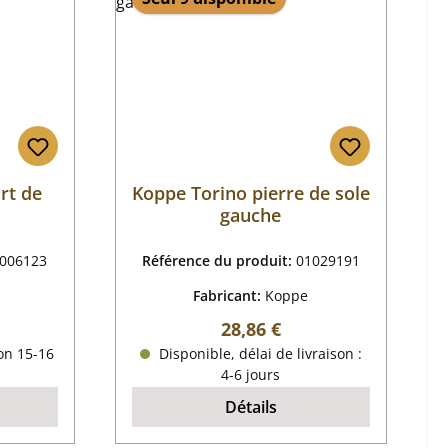
rt de
Koppe Torino pierre de sole
gauche
006123
Référence du produit:
01029191
Fabricant:
Koppe
r :
Prix régulier :
28,86 €
on 15-16
Disponible, délai de livraison :
4-6 jours
Détails