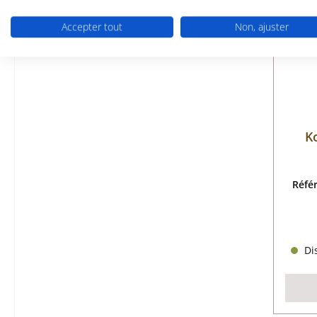
Accepter tout
Non, ajuster
K
Réfé
Dis