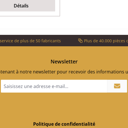
Détails
service de plus de 50 fabricants
Plus de 40.000 pièces 
Newsletter
enant à notre newsletter pour recevoir des informations ut
Adresse
e-
mail
*
Politique de confidentialité