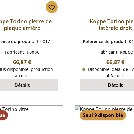
ppe Torino pierre de
Koppe Torino pie
plaque arrière
latérale droit
rence du produit:
01001712
Référence du produit:
01
Fabricant:
Koppe
Fabricant:
Koppe
Prix régulier :
Prix régulie
66,87 €
66,87 €
lus disponible, production
Disponible, délai de liv
arrêtée
4-6 jours
Détails
Détails
sé
Seul 9 disponible