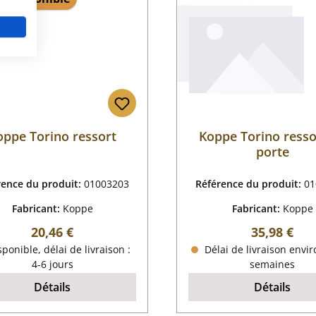
oppe Torino ressort
Koppe Torino resso
porte
rence du produit:
01003203
Référence du produit:
01
Fabricant:
Koppe
Fabricant:
Koppe
Prix régulier :
Prix régulie
20,46 €
35,98 €
ponible, délai de livraison :
Délai de livraison envir
4-6 jours
semaines
Détails
Détails