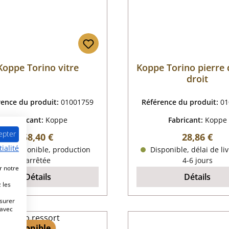
Koppe Torino vitre
Koppe Torino pierre 
droit
rence du produit:
01001759
Référence du produit:
01
Fabricant:
Koppe
Fabricant:
Koppe
epter
Prix régulier :
Prix régulie
58,40 €
28,86 €
ialité
lus disponible, production
Disponible, délai de liv
arrêtée
4-6 jours
r notre
Détails
Détails
 les
esurer
 avec
 4 disponible