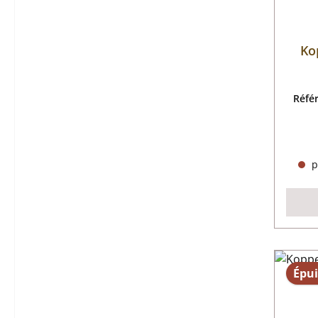
Ko
Réfé
p
Épui