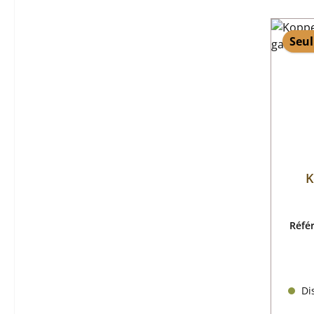
Seul
K
Réfé
Dis