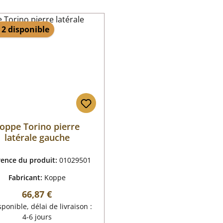
 2 disponible
oppe Torino pierre
latérale gauche
rence du produit:
01029501
Fabricant:
Koppe
Prix régulier :
66,87 €
ponible, délai de livraison :
4-6 jours