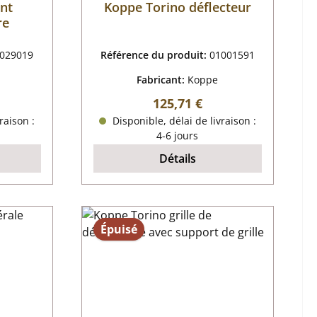
int
Koppe Torino déflecteur
re
029019
Référence du produit:
01001591
Fabricant:
Koppe
r :
Prix régulier :
125,71 €
raison :
Disponible, délai de livraison :
4-6 jours
Détails
Épuisé