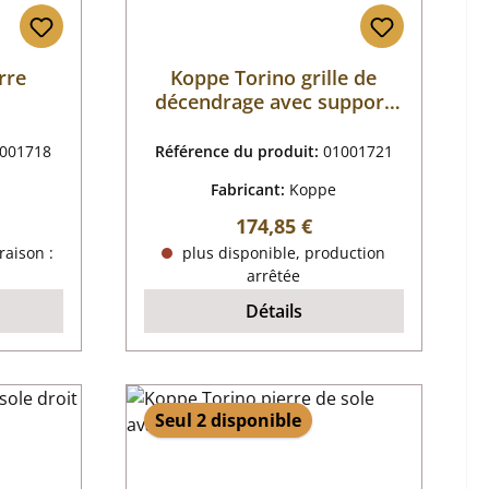
rre
Koppe Torino grille de
décendrage avec support
de grille
001718
Référence du produit:
01001721
Fabricant:
Koppe
r :
Prix régulier :
174,85 €
raison :
plus disponible, production
arrêtée
Détails
Seul 2 disponible