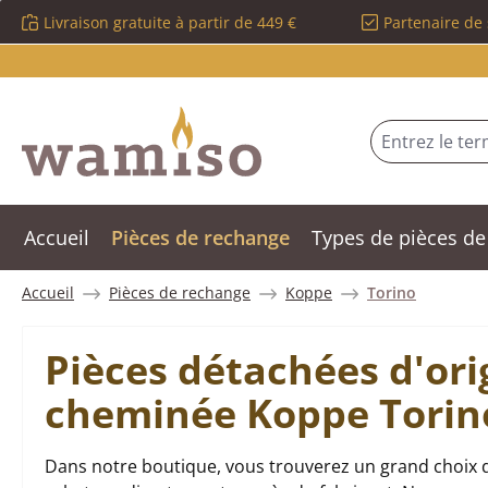
Livraison gratuite à partir de 449 €
Partenaire de 
sser au contenu principal
Passer à la recherche
Passer à la navigation principale
Accueil
Pièces de rechange
Types de pièces de
Accueil
Pièces de rechange
Koppe
Torino
Pièces détachées d'ori
cheminée Koppe Torin
Dans notre boutique, vous trouverez un grand choix 