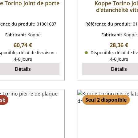
 Torino joint de porte
Koppe Torino jo
d’étanchéité vit
rence du produit:
01001687
Référence du produit:
01
Fabricant:
Koppe
Fabricant:
Koppe
Prix régulier :
Prix régulie
60,74 €
28,36 €
ponible, délai de livraison :
Disponible, délai de liv
4-6 jours
4-6 jours
Détails
Détails
sé
Seul 2 disponible