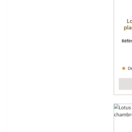
L
pla
Réfé
Dé