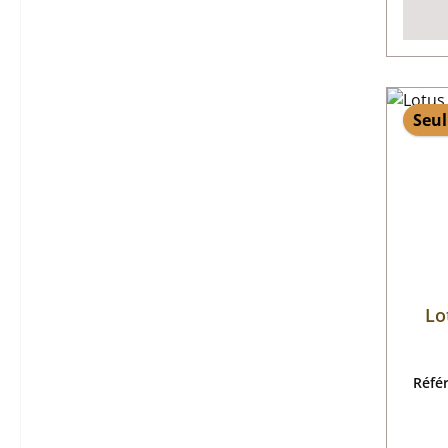
Seul
Lo
Réfé