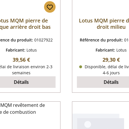
otus MQM pierre de
Lotus MQM pierre d
que arrière droit bas
droit milieu
rence du produit:
01027922
Référence du produit:
01
Fabricant:
Lotus
Fabricant:
Lotus
Prix régulier :
Prix régulie
39,56 €
29,30 €
lai de livraison environ 2-3
Disponible, délai de liv
semaines
4-6 jours
Détails
Détails