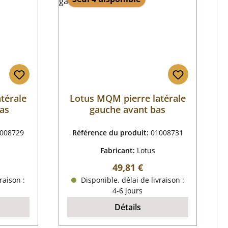
térale
Lotus MQM pierre latérale
bas
gauche avant bas
008729
Référence du produit:
01008731
Fabricant:
Lotus
r :
Prix régulier :
49,81 €
raison :
Disponible, délai de livraison :
4-6 jours
Détails