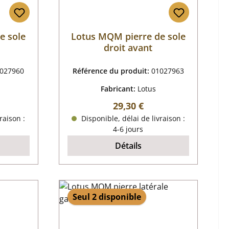
e sole
Lotus MQM pierre de sole
droit avant
027960
Référence du produit:
01027963
Fabricant:
Lotus
r :
Prix régulier :
29,30 €
raison :
Disponible, délai de livraison :
4-6 jours
Détails
Seul 2 disponible