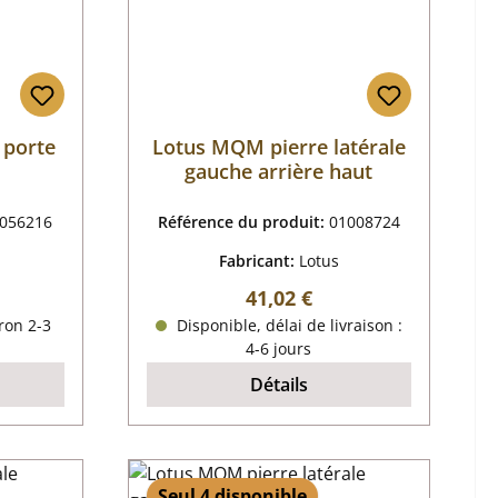
 porte
Lotus MQM pierre latérale
gauche arrière haut
056216
Référence du produit:
01008724
Fabricant:
Lotus
r :
Prix régulier :
41,02 €
ron 2-3
Disponible, délai de livraison :
4-6 jours
Détails
Seul 4 disponible