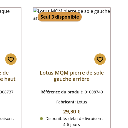
Seul 3 disponible
e de
Lotus MQM pierre de sole
he haut
gauche arrière
008737
Référence du produit:
01008740
Fabricant:
Lotus
r :
Prix régulier :
29,30 €
raison :
Disponible, délai de livraison :
4-6 jours