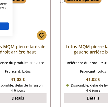
esurer
 avec
s MQM pierre latérale
Lotus MQM pierre la
droit arrière haut
gauche arrière 
rence du produit:
01008728
Référence du produit:
01
Fabricant:
Lotus
Fabricant:
Lotus
Prix régulier :
Prix régulie
41,02 €
41,02 €
ponible, délai de livraison :
Disponible, délai de liv
4-6 jours
4-6 jours
Détails
Détails