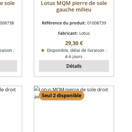
e sole
Lotus MQM pierre de sole
gauche milieu
008738
Référence du produit:
01008739
Fabricant:
Lotus
r :
Prix régulier :
29,30 €
raison :
Disponible, délai de livraison :
4-6 jours
Détails
Seul 2 disponible