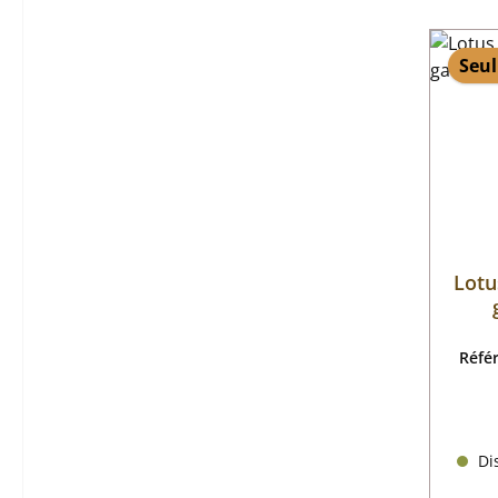
Seul
Lotu
Réfé
Dis