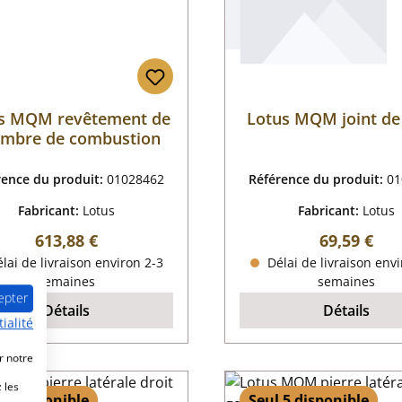
s MQM revêtement de
Lotus MQM joint de
mbre de combustion
rence du produit:
01028462
Référence du produit:
01
Fabricant:
Lotus
Fabricant:
Lotus
Prix régulier :
Prix régulie
613,88 €
69,59 €
lai de livraison environ 2-3
Délai de livraison envi
semaines
semaines
epter
Détails
Détails
ialité
r notre
 les
 4 disponible
Seul 5 disponible