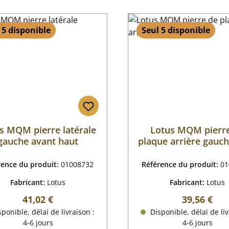
 5 disponible
Seul 5 disponible
s MQM pierre latérale
Lotus MQM pierr
gauche avant haut
plaque arrière gauc
rence du produit:
01008732
Référence du produit:
01
Fabricant:
Lotus
Fabricant:
Lotus
Prix régulier :
Prix régulie
41,02 €
39,56 €
ponible, délai de livraison :
Disponible, délai de liv
4-6 jours
4-6 jours