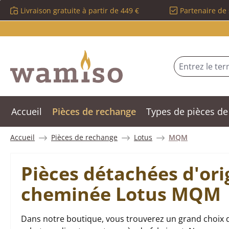
Livraison gratuite à partir de 449 €
Partenaire de 
sser au contenu principal
Passer à la recherche
Passer à la navigation principale
Accueil
Pièces de rechange
Types de pièces de
Accueil
Pièces de rechange
Lotus
MQM
Pièces détachées d'ori
cheminée Lotus MQM
Dans notre boutique, vous trouverez un grand choix 