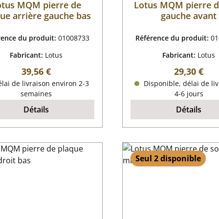
otus MQM pierre de
Lotus MQM pierre d
ue arrière gauche bas
gauche avant
rence du produit:
01008733
Référence du produit:
01
Fabricant:
Lotus
Fabricant:
Lotus
Prix régulier :
Prix régulie
39,56 €
29,30 €
lai de livraison environ 2-3
Disponible, délai de liv
semaines
4-6 jours
Détails
Détails
Seul 2 disponible