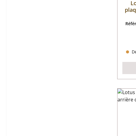
L
plaq
Réfé
Dé