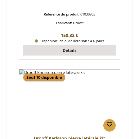
Référence du produit:
01030863
Fabricant:
Drooff
Prix régulier :
150,32 €
Disponible, délai de livraison : 4-6 jours
Détails
Seul 10 disponible
Drooff Karlsson pierre latérale kit