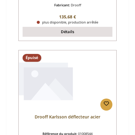
Fabricant:
Drooff
Prix régulier :
135,68 €
plus disponible, production arrêtée
Détails
Épuisé
Drooff Karlsson déflecteur acier
Référence du produit:
01008544