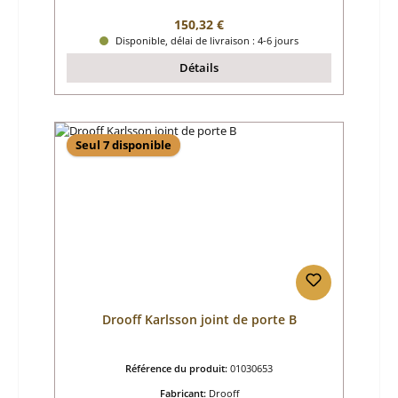
Prix régulier :
150,32 €
Disponible, délai de livraison : 4-6 jours
Détails
Seul 7 disponible
Drooff Karlsson joint de porte B
Référence du produit:
01030653
Fabricant:
Drooff