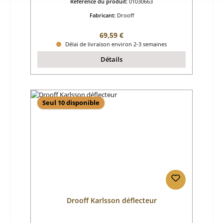
Référence du produit:
01030663
Fabricant:
Drooff
Prix régulier :
69,59 €
Délai de livraison environ 2-3 semaines
Détails
Seul 10 disponible
Drooff Karlsson déflecteur