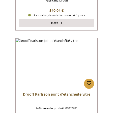
Fabricant:
Drooff
Prix régulier :
540,04 €
Disponible, délai de livraison : 4-6 jours
Détails
Drooff Karlsson joint d’étanchéité vitre
Référence du produit:
01057281