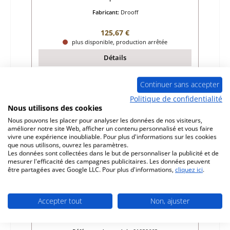
Fabricant:
Drooff
Prix régulier :
125,67 €
plus disponible, production arrêtée
Détails
Continuer sans accepter
Politique de confidentialité
Nous utilisons des cookies
Nous pouvons les placer pour analyser les données de nos visiteurs,
améliorer notre site Web, afficher un contenu personnalisé et vous faire
vivre une expérience inoubliable. Pour plus d'informations sur les cookies
que nous utilisons, ouvrez les paramètres.
Les données sont collectées dans le but de personnaliser la publicité et de
mesurer l'efficacité des campagnes publicitaires. Les données peuvent
être partagées avec Google LLC. Pour plus d'informations,
cliquez ici
.
Accepter tout
Non, ajuster
Drooff Karlsson joint de porte A