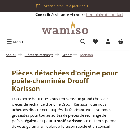
Passer au contenu principal
Livraison gratuite à partir de 449 €
Conseil:
Assistance via notre
formulaire de contact
.
Vous avez 0 articl
Menu
Accueil
Pièces de rechange
Drooff
Karlsson
Pièces détachées d'origine pour
poêle-cheminée Drooff
Karlsson
Dans notre boutique, vous trouverez un grand choix de
pièces de rechange d'origine Drooff Karlsson, que nous
achetons directement auprès du fabricant. Nous sommes
grossistes pour toutes sortes de pièces de rechange de
poêles, également pour
Drooff Karlsson
, ce qui nous permet
de vous garantir un délai de livraison rapide et un conseil