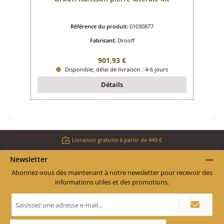
Référence du produit:
01030877
Fabricant:
Drooff
Prix régulier :
901,93 €
Disponible, délai de livraison : 4-6 jours
Détails
Livraison gratuite à partir de 449 €
Newsletter
Abonnez-vous dès maintenant à notre newsletter pour recevoir des
informations utiles et des promotions.
Adresse
e-
mail
*