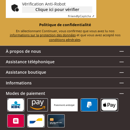
Vérification Anti-Robot
Clique ici pour vérifier
Friendly
Captcha ⇗
Politique de confidentialité
En sélectionnant Continuer, vous confirmez que vous avez lu nos
informations sur la protection des données
et que vous avez accepté nos
conditions générales
.
À propos de nous
Assistance téléphonique
Assistance boutique
Informations
Modes de paiement
Paiement anticipé
KBC/CBC Payment Button
Amazon Pay
PayPal
Apple Pay
Belfius
Bancontact
Carte de crédit