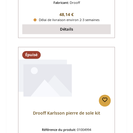
Fabricant:
Drooff
Prix régulier :
48,14 €
Délai de livraison environ 2-3 semaines
Détails
Épuisé
Drooff Karlsson pierre de sole kit
Référence du produit:
01004994