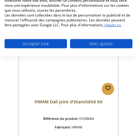
333,87 €
améliorer notre site Web, afficher un contenu personnalisé et vous faire
vivre une expérience inoubliable. Pour plus d'informations sur les cookies
Délai de livraison environ 2-3 semaines
que nous utilisons, ouvrez les paramètres.
Détails
Les données sont collectées dans le but de personnaliser la publicité et de
mesurer l'efficacité des campagnes publicitaires. Les données peuvent
être partagées avec Google LLC. Pour plus d'informations,
cliquez ici
.
Seul 4 disponible
Accepter tout
Non, ajuster
HWAM Dali joint d’étanchéité kit
Référence du produit:
01036664
Fabricant:
HWAM