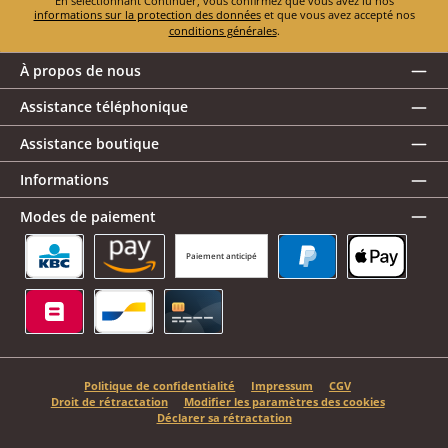
En sélectionnant Continuer, vous confirmez que vous avez lu nos
informations sur la protection des données
et que vous avez accepté nos
conditions générales
.
À propos de nous
Assistance téléphonique
Assistance boutique
Informations
Modes de paiement
Paiement anticipé
KBC/CBC Payment Button
Amazon Pay
PayPal
Apple Pay
Belfius
Bancontact
Carte de crédit
Politique de confidentialité
Impressum
CGV
Droit de rétractation
Modifier les paramètres des cookies
Déclarer sa rétractation