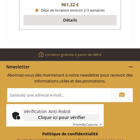
Prix régulier :
961,32 €
Délai de livraison environ 2-3 semaines
Détails
Livraison gratuite à partir de 449 €
Newsletter
Abonnez-vous dès maintenant à notre newsletter pour recevoir des
informations utiles et des promotions.
Adresse
e-
mail
*
Vérification Anti-Robot
Clique ici pour vérifier
Friendly
Captcha ⇗
Politique de confidentialité