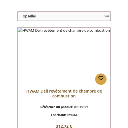
HWAM Dali revêtement de chambre de
combustion
Référence du produit:
01038359
Fabricant:
HWAM
Prix régulier :
312,72 €