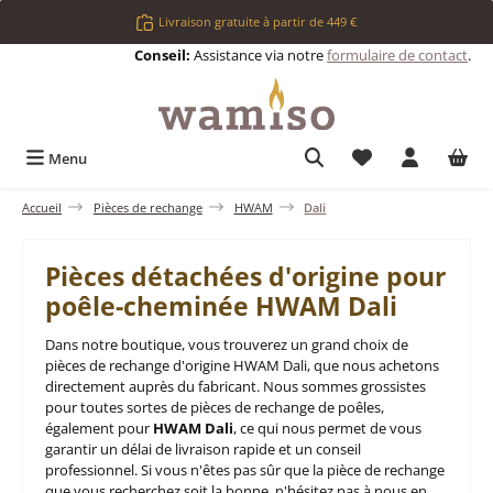
Passer au contenu principal
Livraison gratuite à partir de 449 €
Conseil:
Assistance via notre
formulaire de contact
.
Vous avez 0 articl
Menu
Accueil
Pièces de rechange
HWAM
Dali
Pièces détachées d'origine pour
poêle-cheminée HWAM Dali
Dans notre boutique, vous trouverez un grand choix de
pièces de rechange d'origine HWAM Dali, que nous achetons
directement auprès du fabricant. Nous sommes grossistes
pour toutes sortes de pièces de rechange de poêles,
également pour
HWAM Dali
, ce qui nous permet de vous
garantir un délai de livraison rapide et un conseil
professionnel. Si vous n'êtes pas sûr que la pièce de rechange
que vous recherchez soit la bonne, n'hésitez pas à nous en