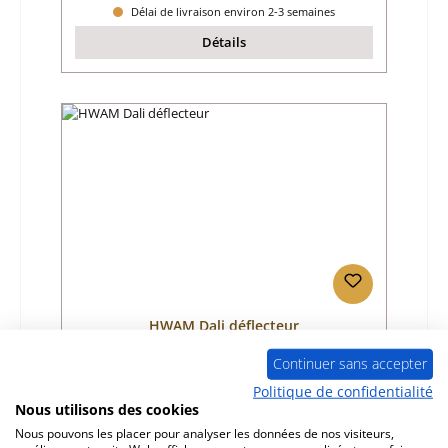
Délai de livraison environ 2-3 semaines
Détails
HWAM Dali déflecteur
Continuer sans accepter
Référence du produit:
01038462
Politique de confidentialité
Nous utilisons des cookies
Fabricant:
HWAM
Nous pouvons les placer pour analyser les données de nos visiteurs,
Prix régulier :