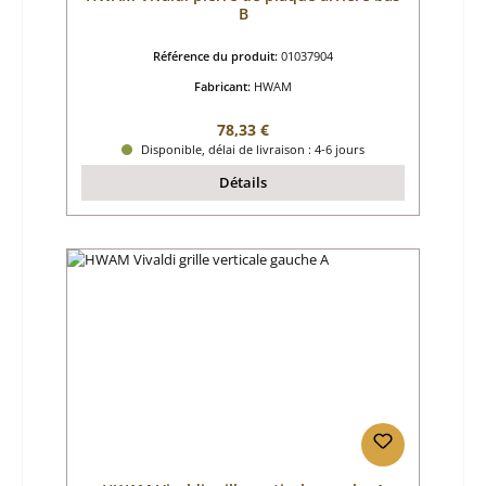
B
Référence du produit:
01037904
Fabricant:
HWAM
Prix régulier :
78,33 €
Disponible, délai de livraison : 4-6 jours
Détails