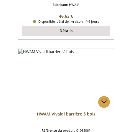
Fabricant:
HWAM
Prix régulier :
46,63 €
Disponible, délai de livraison : 4-6 jours
Détails
HWAM Vivaldi barrière à bois
Référence du produit:
01038061