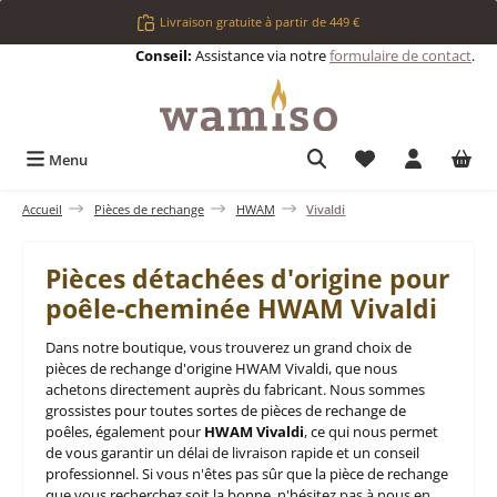
Passer au contenu principal
Livraison gratuite à partir de 449 €
Conseil:
Assistance via notre
formulaire de contact
.
Vous avez 0 articl
Menu
Accueil
Pièces de rechange
HWAM
Vivaldi
Pièces détachées d'origine pour
poêle-cheminée HWAM Vivaldi
Dans notre boutique, vous trouverez un grand choix de
pièces de rechange d'origine HWAM Vivaldi, que nous
achetons directement auprès du fabricant. Nous sommes
grossistes pour toutes sortes de pièces de rechange de
poêles, également pour
HWAM Vivaldi
, ce qui nous permet
de vous garantir un délai de livraison rapide et un conseil
professionnel. Si vous n'êtes pas sûr que la pièce de rechange
que vous recherchez soit la bonne, n'hésitez pas à nous en