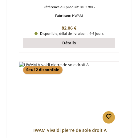
Référence du produit:
01037805
Fabricant:
HWAM
Prix régulier :
82,06 €
Disponible, délai de livraison : 4-6 jours
Détails
Seul 2 disponible
HWAM Vivaldi pierre de sole droit A