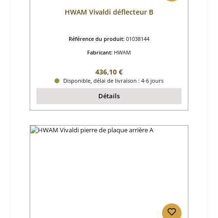
HWAM Vivaldi déflecteur B
Référence du produit:
01038144
Fabricant:
HWAM
Prix régulier :
436,10 €
Disponible, délai de livraison : 4-6 jours
Détails