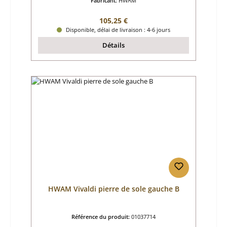
Fabricant:
HWAM
Prix régulier :
105,25 €
Disponible, délai de livraison : 4-6 jours
Détails
HWAM Vivaldi pierre de sole gauche B
Référence du produit:
01037714