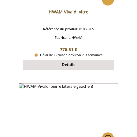
HWAM Vivaldi vitre
Référence du produit:
01038265
Fabricant:
HWAM
Prix régulier :
776,51 €
Délai de livraison environ 2-3 semaines
Détails