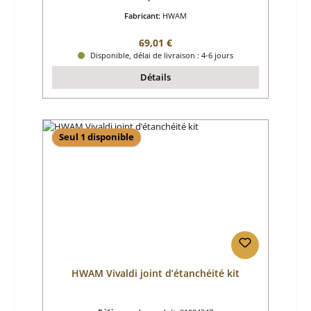
Fabricant:
HWAM
Prix régulier :
69,01 €
Disponible, délai de livraison : 4-6 jours
Détails
Seul 1 disponible
HWAM Vivaldi joint d’étanchéité kit