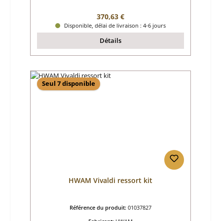
Prix régulier :
370,63 €
Disponible, délai de livraison : 4-6 jours
Détails
Seul 7 disponible
HWAM Vivaldi ressort kit
Référence du produit:
01037827