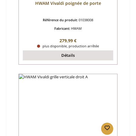
HWAM Vivaldi poignée de porte
Référence du produit:
01038008
Fabricant:
HWAM
Prix régulier :
279,99 €
plus disponible, production arrêtée
Détails