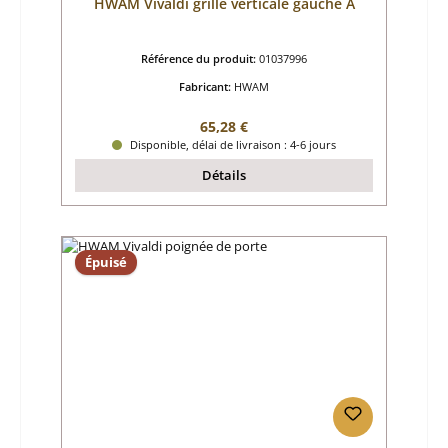
HWAM Vivaldi grille verticale gauche A
Référence du produit:
01037996
Fabricant:
HWAM
Prix régulier :
65,28 €
Disponible, délai de livraison : 4-6 jours
Détails
Épuisé