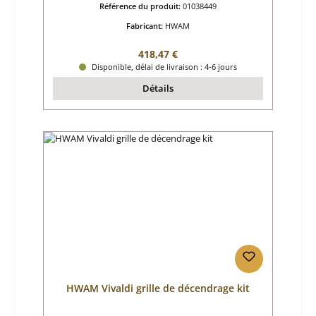
Référence du produit:
01038449
Fabricant:
HWAM
Prix régulier :
418,47 €
Disponible, délai de livraison : 4-6 jours
Détails
HWAM Vivaldi grille de décendrage kit