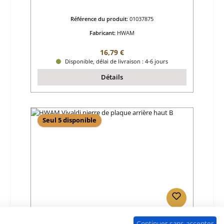
Référence du produit:
01037875
Fabricant:
HWAM
Prix régulier :
16,79 €
Disponible, délai de livraison : 4-6 jours
Détails
Seul 5 disponible
HWAM Vivaldi pierre de plaque arrière haut
Continuer sans accepter