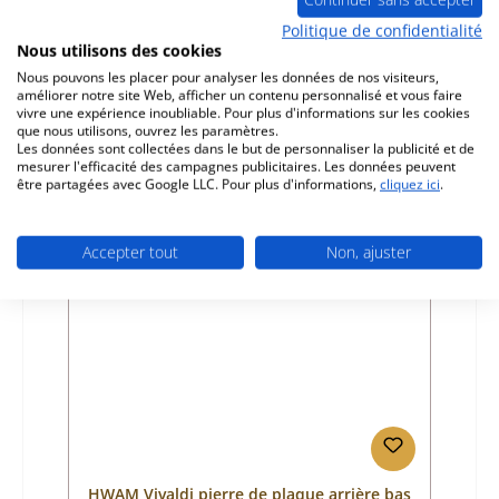
B
Politique de confidentialité
Nous utilisons des cookies
Référence du produit:
01037890
Nous pouvons les placer pour analyser les données de nos visiteurs,
Fabricant:
HWAM
améliorer notre site Web, afficher un contenu personnalisé et vous faire
vivre une expérience inoubliable. Pour plus d'informations sur les cookies
Prix régulier :
167,86 €
que nous utilisons, ouvrez les paramètres.
Disponible, délai de livraison : 4-6 jours
Les données sont collectées dans le but de personnaliser la publicité et de
mesurer l'efficacité des campagnes publicitaires. Les données peuvent
Détails
être partagées avec Google LLC. Pour plus d'informations,
cliquez ici
.
Accepter tout
Non, ajuster
HWAM Vivaldi pierre de plaque arrière bas