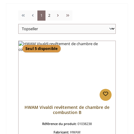
Page
Page
1
2
Seul 5 disponible
HWAM Vivaldi revêtement de chambre de
combustion B
Référence du produit:
01038238
Fabricant:
HWAM