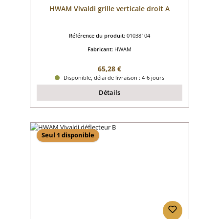
HWAM Vivaldi grille verticale droit A
Référence du produit:
01038104
Fabricant:
HWAM
Prix régulier :
65,28 €
Disponible, délai de livraison : 4-6 jours
Détails
Seul 1 disponible