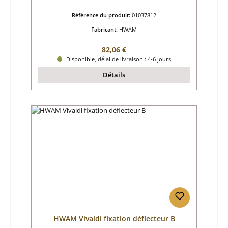
Référence du produit:
01037812
Fabricant:
HWAM
Prix régulier :
82,06 €
Disponible, délai de livraison : 4-6 jours
Détails
HWAM Vivaldi fixation déflecteur B