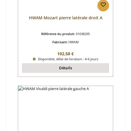
HWAM Mozart pierre latérale droit A
Référence du produit:
01038295
Fabricant:
HWAM
Prix régulier :
102,58 €
Disponible, délai de livraison : 4-6 jours
Détails