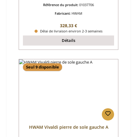
Référence du produit:
01037706
Fabricant:
HWAM
Prix régulier :
328,33 €
Délai de livraison environ 2-3 semaines
Détails
Seul 9 disponible
HWAM Vivaldi pierre de sole gauche A