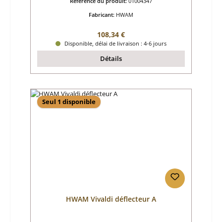
Référence du produit:
01004347
Fabricant:
HWAM
Prix régulier :
108,34 €
Disponible, délai de livraison : 4-6 jours
Détails
Seul 1 disponible
HWAM Vivaldi déflecteur A