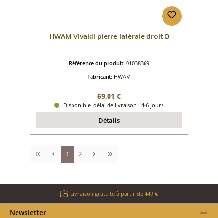
HWAM Vivaldi pierre latérale droit B
Référence du produit:
01038369
Fabricant:
HWAM
Prix régulier :
69,01 €
Disponible, délai de livraison : 4-6 jours
Détails
Page
Page
1
2
Livraison gratuite à partir de 449 €
Newsletter