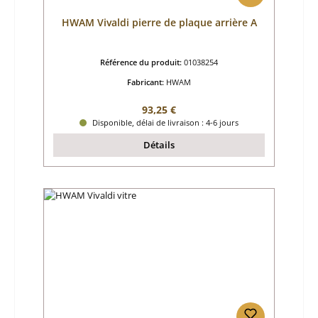
HWAM Vivaldi pierre de plaque arrière A
Référence du produit:
01038254
Fabricant:
HWAM
Prix régulier :
93,25 €
Disponible, délai de livraison : 4-6 jours
Détails