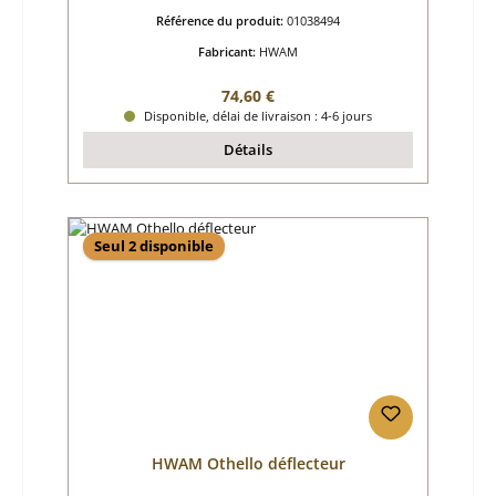
Référence du produit:
01038494
Fabricant:
HWAM
Prix régulier :
74,60 €
Disponible, délai de livraison : 4-6 jours
Détails
Seul 2 disponible
HWAM Othello déflecteur