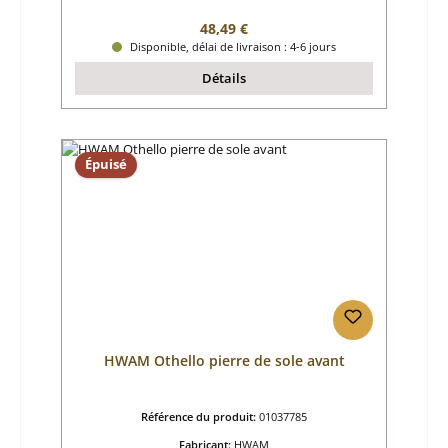
Prix régulier :
48,49 €
Disponible, délai de livraison : 4-6 jours
Détails
Épuisé
HWAM Othello pierre de sole avant
Référence du produit:
01037785
Fabricant:
HWAM