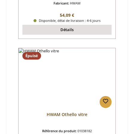
Fabricant:
HWAM
Prix régulier :
54,09 €
Disponible, délai de livraison : 4-6 jours
Détails
Épuisé
HWAM Othello vitre
Référence du produit:
01038182