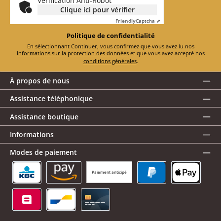
Vérification Anti-Robot
Clique ici pour vérifier
Friendly
Captcha ⇗
Politique de confidentialité
En sélectionnant Continuer, vous confirmez que vous avez lu nos
informations sur la protection des données
et que vous avez accepté nos
conditions générales
.
À propos de nous
Assistance téléphonique
Assistance boutique
Informations
Modes de paiement
Paiement anticipé
KBC/CBC Payment Button
Amazon Pay
PayPal
Apple Pay
Belfius
Bancontact
Carte de crédit