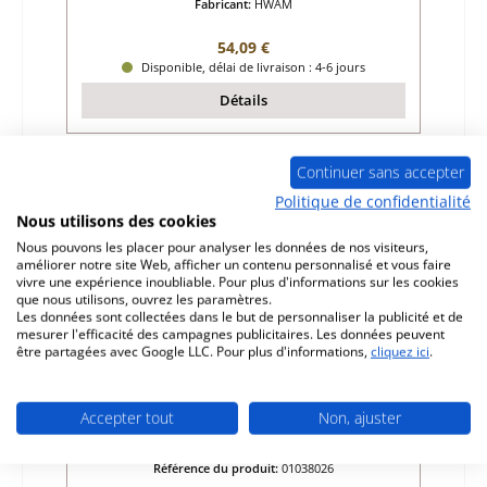
Fabricant:
HWAM
Prix régulier :
54,09 €
Disponible, délai de livraison : 4-6 jours
Détails
Continuer sans accepter
Politique de confidentialité
Nous utilisons des cookies
Nous pouvons les placer pour analyser les données de nos visiteurs,
améliorer notre site Web, afficher un contenu personnalisé et vous faire
vivre une expérience inoubliable. Pour plus d'informations sur les cookies
que nous utilisons, ouvrez les paramètres.
Les données sont collectées dans le but de personnaliser la publicité et de
mesurer l'efficacité des campagnes publicitaires. Les données peuvent
être partagées avec Google LLC. Pour plus d'informations,
cliquez ici
.
HWAM Othello barrière à bois droit
Accepter tout
Non, ajuster
Référence du produit:
01038026