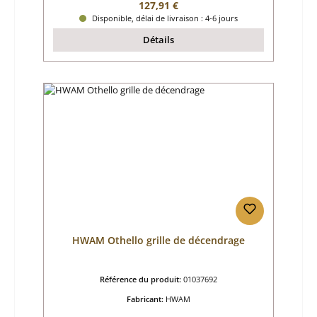
Prix régulier :
127,91 €
Disponible, délai de livraison : 4-6 jours
Détails
HWAM Othello grille de décendrage
Référence du produit:
01037692
Fabricant:
HWAM