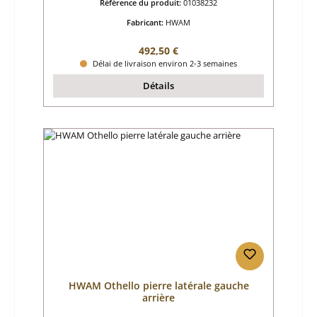
Référence du produit:
01038232
Fabricant:
HWAM
Prix régulier :
492,50 €
Délai de livraison environ 2-3 semaines
Détails
HWAM Othello pierre latérale gauche
arrière