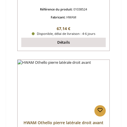
Référence du produit:
01038524
Fabricant:
HWAM
Prix régulier :
67,14 €
Disponible, délai de livraison : 4-6 jours
Détails
HWAM Othello pierre latérale droit avant