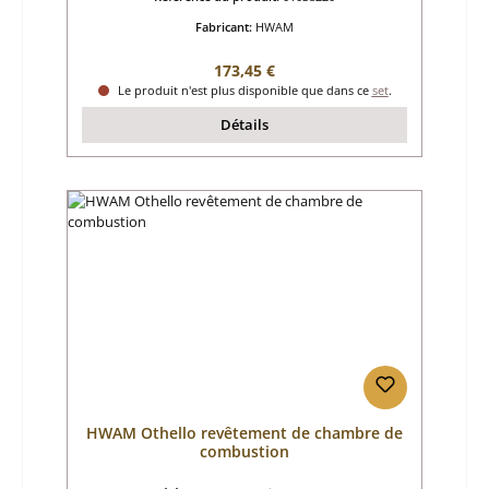
Fabricant:
HWAM
Prix régulier :
173,45 €
Le produit n'est plus disponible que dans ce
set
.
Détails
HWAM Othello revêtement de chambre de
combustion