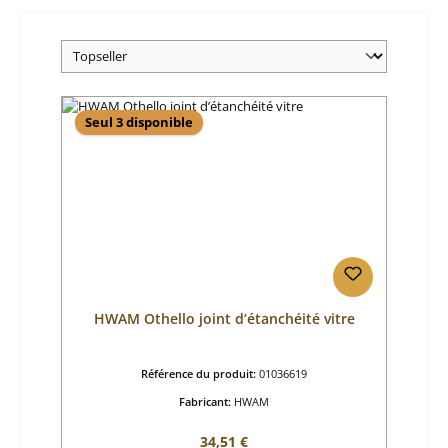
Seul 3 disponible
HWAM Othello joint d’étanchéité vitre
Référence du produit:
01036619
Fabricant:
HWAM
Prix régulier :
34,51 €