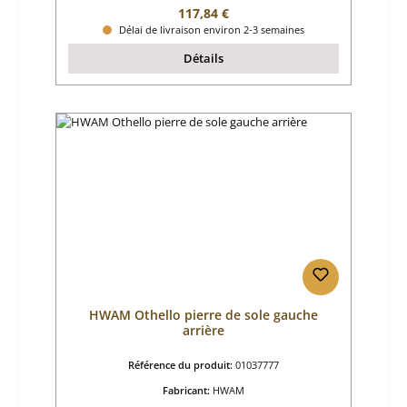
Prix régulier :
117,84 €
Délai de livraison environ 2-3 semaines
Détails
HWAM Othello pierre de sole gauche
arrière
Référence du produit:
01037777
Fabricant:
HWAM