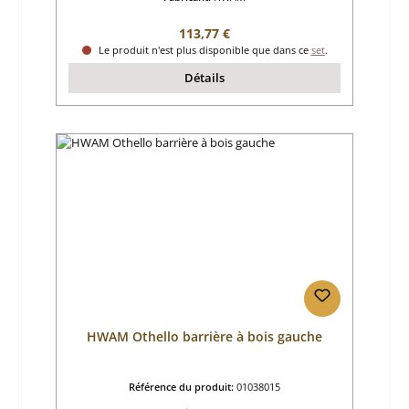
Prix régulier :
113,77 €
Le produit n'est plus disponible que dans ce
set
.
Détails
HWAM Othello barrière à bois gauche
Référence du produit:
01038015