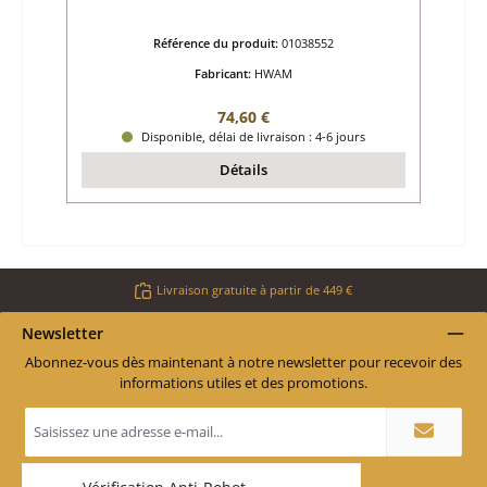
Référence du produit:
01038552
Fabricant:
HWAM
Prix régulier :
74,60 €
Disponible, délai de livraison : 4-6 jours
Détails
Livraison gratuite à partir de 449 €
Newsletter
Abonnez-vous dès maintenant à notre newsletter pour recevoir des
informations utiles et des promotions.
Adresse
e-
mail
*