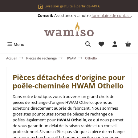
Passer au contenu principal
Livraison gratuite à partir de 449 €
Conseil:
Assistance via notre
formulaire de contact
.
Vous avez 0 articl
Menu
Accueil
Pièces de rechange
HWAM
Othello
Pièces détachées d'origine pour
poêle-cheminée HWAM Othello
Dans notre boutique, vous trouverez un grand choix de
pièces de rechange d'origine HWAM Othello, que nous
achetons directement auprès du fabricant. Nous sommes
grossistes pour toutes sortes de pièces de rechange de
poêles, également pour
HWAM Othello
, ce qui nous permet
de vous garantir un délai de livraison rapide et un conseil
professionnel. Si vous n'êtes pas sûr que la pièce de rechange
que vous recherchez soit la bonne, n'hésitez pas à nous en