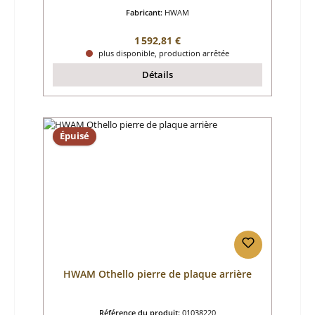
Fabricant:
HWAM
Prix régulier :
1 592,81 €
plus disponible, production arrêtée
Détails
Épuisé
HWAM Othello pierre de plaque arrière
Référence du produit:
01038220