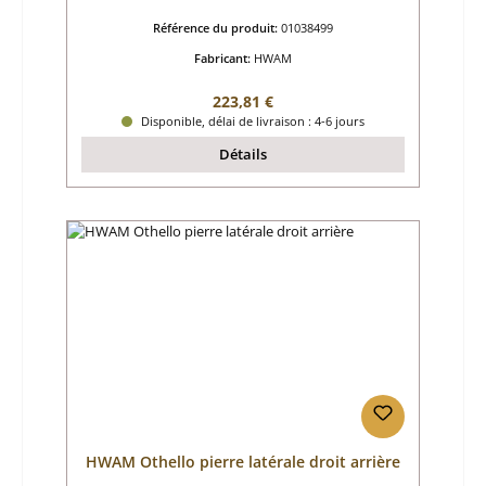
Référence du produit:
01038499
Fabricant:
HWAM
Prix régulier :
223,81 €
Disponible, délai de livraison : 4-6 jours
Détails
HWAM Othello pierre latérale droit arrière