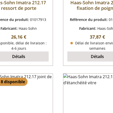
s-Sohn Imatra 212.17
Haas-Sohn Imatra 2
ressort de porte
fixation de poig
rence du produit:
01017913
Référence du produit:
01
Fabricant:
Haas-Sohn
Fabricant:
Haas-So
Prix régulier :
Prix régulie
26,16 €
37,87 €
ponible, délai de livraison :
Délai de livraison envi
4-6 jours
semaines
Détails
Détails
 8 disponible