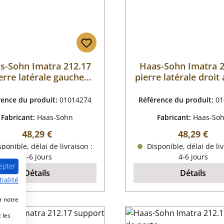
s-Sohn Imatra 212.17
Haas-Sohn Imatra 2
erre latérale gauche
pierre latérale droit 
arrière
rence du produit:
01014274
Référence du produit:
01
Fabricant:
Haas-Sohn
Fabricant:
Haas-So
Prix régulier :
Prix régulie
48,29 €
48,29 €
ponible, délai de livraison :
Disponible, délai de liv
4-6 jours
4-6 jours
epter
Détails
Détails
ialité
r notre
 les