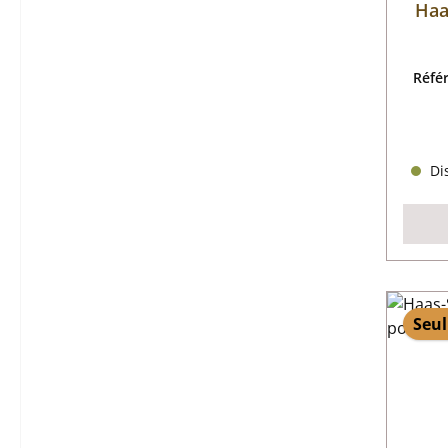
Haa
Réfé
Dis
Seul