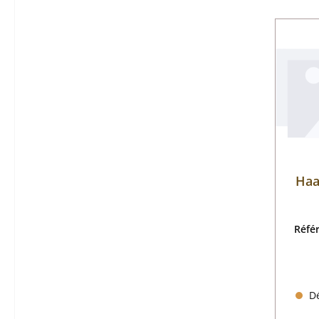
Haa
Réfé
Dé