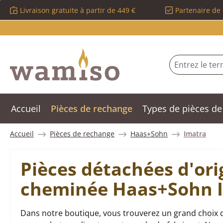
Livraison gratuite à partir de 449 €
Partenaire de 
sser au contenu principal
Passer à la recherche
Passer à la navigation principale
Accueil
Pièces de rechange
Types de pièces de
Accueil
Pièces de rechange
Haas+Sohn
Imatra
Pièces détachées d'ori
cheminée Haas+Sohn 
Dans notre boutique, vous trouverez un grand choix 