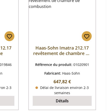
12.17
Haas-Sohn Imatra 212.17
te
revêtement de chambre de
combustion
019846
Référence du produit:
01020901
hn
Fabricant:
Haas-Sohn
 :
Prix régulier :
647,82 €
ron 2-3
Délai de livraison environ 2-3
semaines
Détails