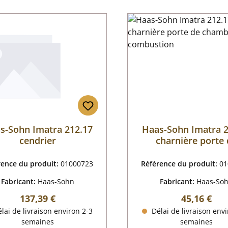
s-Sohn Imatra 212.17
Haas-Sohn Imatra 2
cendrier
charnière porte
chambre de combu
rence du produit:
01000723
Référence du produit:
01
Fabricant:
Haas-Sohn
Fabricant:
Haas-So
Prix régulier :
Prix régulie
137,39 €
45,16 €
lai de livraison environ 2-3
Délai de livraison envi
semaines
semaines