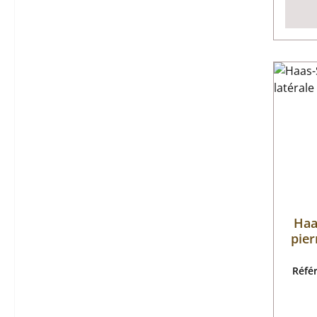
Haa
pier
Réfé