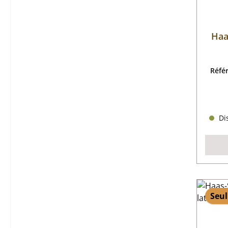
Haa
Réfé
Dis
Seul