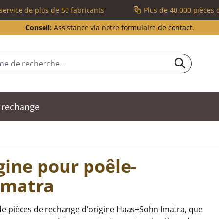
service de plus de 50 fabricants
Plus de 40.000 pièces 
Conseil:
Assistance via notre
formulaire de contact
.
 rechange
gine pour poêle-
Imatra
de pièces de rechange d'origine Haas+Sohn Imatra, que