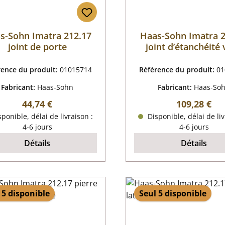
s-Sohn Imatra 212.17
Haas-Sohn Imatra 2
joint de porte
joint d’étanchéité 
rence du produit:
01015714
Référence du produit:
01
Fabricant:
Haas-Sohn
Fabricant:
Haas-So
Prix régulier :
Prix régulier
44,74 €
109,28 €
ponible, délai de livraison :
Disponible, délai de liv
4-6 jours
4-6 jours
Détails
Détails
 5 disponible
Seul 5 disponible