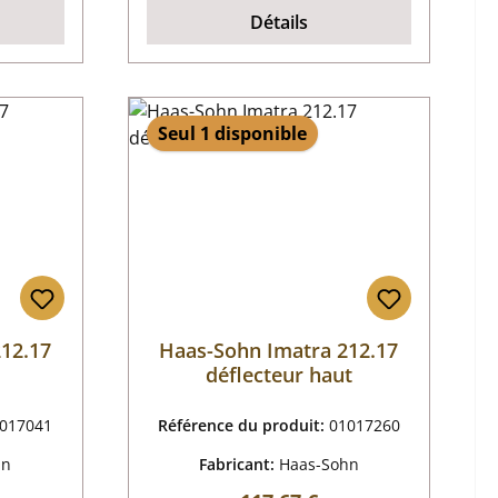
Détails
Seul 1 disponible
12.17
Haas-Sohn Imatra 212.17
déflecteur haut
017041
Référence du produit:
01017260
hn
Fabricant:
Haas-Sohn