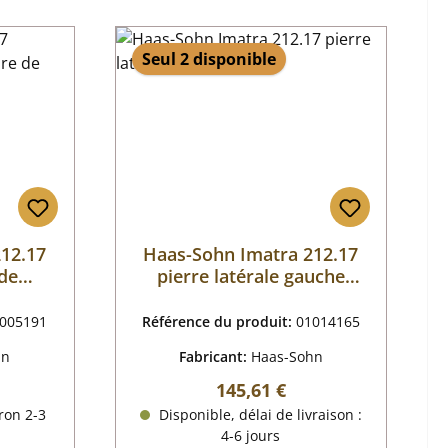
Seul 2 disponible
12.17
Haas-Sohn Imatra 212.17
 de
pierre latérale gauche
stion
avant
005191
Référence du produit:
01014165
hn
Fabricant:
Haas-Sohn
r :
Prix régulier :
145,61 €
ron 2-3
Disponible, délai de livraison :
4-6 jours