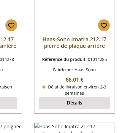
12.17
Haas-Sohn Imatra 212.17
arrière
pierre de plaque arrière
014278
Référence du produit:
01014285
hn
Fabricant:
Haas-Sohn
r :
Prix régulier :
66,01 €
raison :
Délai de livraison environ 2-3
semaines
Détails