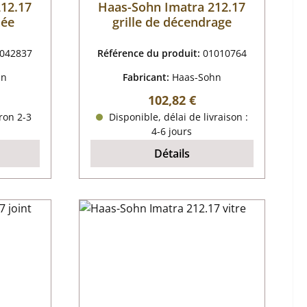
12.17
Haas-Sohn Imatra 212.17
née
grille de décendrage
042837
Référence du produit:
01010764
hn
Fabricant:
Haas-Sohn
r :
Prix régulier :
102,82 €
ron 2-3
Disponible, délai de livraison :
4-6 jours
Détails