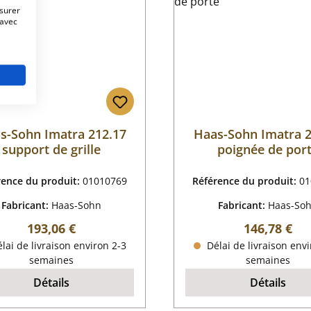
esurer
 avec
s-Sohn Imatra 212.17
Haas-Sohn Imatra 2
support de grille
poignée de por
rence du produit:
01010769
Référence du produit:
01
Fabricant:
Haas-Sohn
Fabricant:
Haas-So
Prix régulier :
Prix régulier
193,06 €
146,78 €
lai de livraison environ 2-3
Délai de livraison envi
semaines
semaines
Détails
Détails