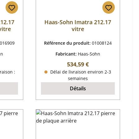
12.17
Haas-Sohn Imatra 212.17
vitre
vitre
016909
Référence du produit:
01008124
hn
Fabricant:
Haas-Sohn
 :
Prix régulier :
534,59 €
raison :
Délai de livraison environ 2-3
semaines
Détails