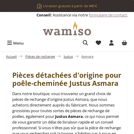
Passer au contenu principal
Livraison gratuite à partir de 449 €
Conseil:
Assistance via notre
formulaire de contact
.
Vous avez 0 articl
Menu
Accueil
Pièces de rechange
Justus
Asmara
Pièces détachées d'origine pour
poêle-cheminée Justus Asmara
Dans notre boutique, vous trouverez un grand choix de
pièces de rechange d'origine Justus Asmara, que nous
achetons directement auprès du fabricant. Nous sommes
grossistes pour toutes sortes de pièces de rechange de
poêles, également pour
Justus Asmara
, ce qui nous permet
de vous garantir un délai de livraison rapide et un conseil
professionnel. Si vous n'êtes pas sûr que la pièce de rechange
que vous recherchez soit la bonne, n'hésitez pas à nous en