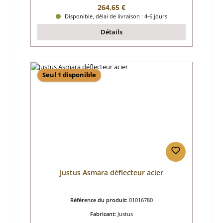
Prix régulier :
264,65 €
Disponible, délai de livraison : 4-6 jours
Détails
Seul 1 disponible
Justus Asmara déflecteur acier
Référence du produit:
01016780
Fabricant:
Justus