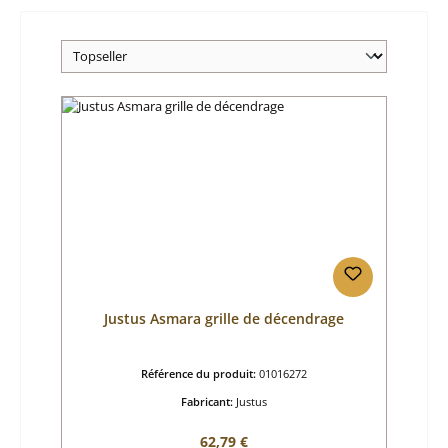
Justus Asmara grille de décendrage
Référence du produit:
01016272
Fabricant:
Justus
Prix régulier :
62,79 €