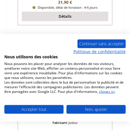
Prix régulier :
31,90 €
Disponible, délai de livraison : 4-6 jours
Détails
Seul 3 disponible
Continuer sans accepter
Politique de confidentialité
Nous utilisons des cookies
Nous pouvons les placer pour analyser les données de nos visiteurs,
améliorer notre site Web, afficher un contenu personnalisé et vous faire
vivre une expérience inoubliable. Pour plus d'informations sur les cookies
que nous utilisons, ouvrez les paramètres.
Les données sont collectées dans le but de personnaliser la publicité et de
mesurer l'efficacité des campagnes publicitaires. Les données peuvent
être partagées avec Google LLC. Pour plus d'informations,
cliquez ici
.
Justus Asmara revêtement de chambre de
combustion
Accepter tout
Non, ajuster
Référence du produit:
01020638
Fabricant:
Justus