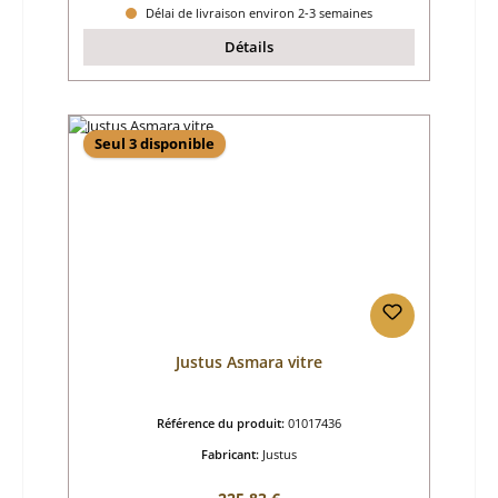
Délai de livraison environ 2-3 semaines
Détails
Seul 3 disponible
Justus Asmara vitre
Référence du produit:
01017436
Fabricant:
Justus
Prix régulier :