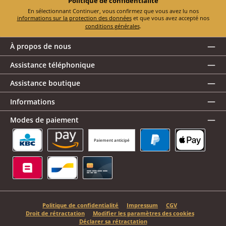
Politique de confidentialité
En sélectionnant Continuer, vous confirmez que vous avez lu nos
informations sur la protection des données
et que vous avez accepté nos
conditions générales
.
À propos de nous
Assistance téléphonique
Assistance boutique
Informations
Modes de paiement
Paiement anticipé
KBC/CBC Payment Button
Amazon Pay
PayPal
Apple Pay
Belfius
Bancontact
Carte de crédit
Politique de confidentialité
Impressum
CGV
Droit de rétractation
Modifier les paramètres des cookies
Déclarer sa rétractation