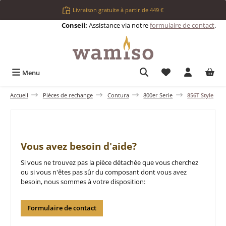
Passer au contenu principal
Livraison gratuite à partir de 449 €
Conseil:
Assistance via notre
formulaire de contact
.
Vous avez 0 articl
Menu
Accueil
Pièces de rechange
Contura
800er Serie
856T Style
Vous avez besoin d'aide?
Si vous ne trouvez pas la pièce détachée que vous cherchez
ou si vous n'êtes pas sûr du composant dont vous avez
besoin, nous sommes à votre disposition:
Formulaire de contact