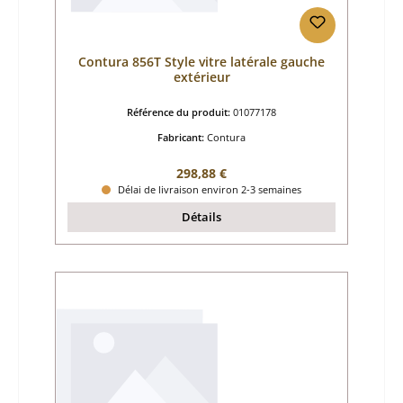
Contura 856T Style vitre latérale gauche
extérieur
Référence du produit:
01077178
Fabricant:
Contura
Prix régulier :
298,88 €
Délai de livraison environ 2-3 semaines
Détails