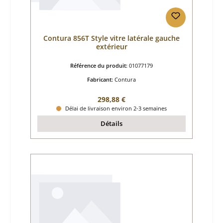
Contura 856T Style vitre latérale gauche
extérieur
Référence du produit:
01077179
Fabricant:
Contura
Prix régulier :
298,88 €
Délai de livraison environ 2-3 semaines
Détails