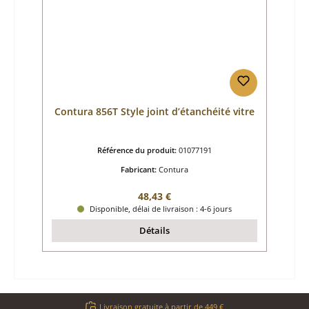
Contura 856T Style joint d’étanchéité vitre
Référence du produit:
01077191
Fabricant:
Contura
Prix régulier :
48,43 €
Disponible, délai de livraison : 4-6 jours
Détails
Livraison gratuite à partir de 449 €