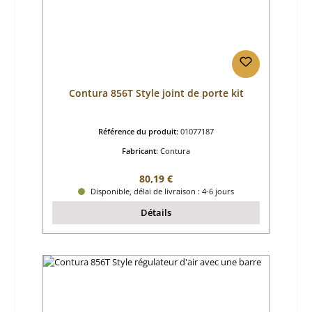
Contura 856T Style joint de porte kit
Référence du produit:
01077187
Fabricant:
Contura
Prix régulier :
80,19 €
Disponible, délai de livraison : 4-6 jours
Détails