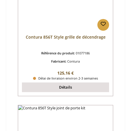
Contura 856T Style grille de décendrage
Référence du produit:
01077186
Fabricant:
Contura
Prix régulier :
125,16 €
Délai de livraison environ 2-3 semaines
Détails