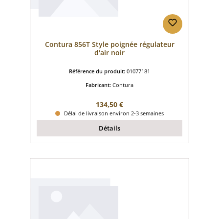
Contura 856T Style poignée régulateur
d'air noir
Référence du produit:
01077181
Fabricant:
Contura
Prix régulier :
134,50 €
Délai de livraison environ 2-3 semaines
Détails