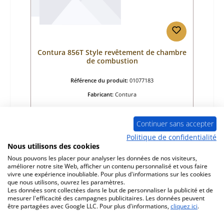
Contura 856T Style revêtement de chambre
de combustion
Référence du produit:
01077183
Fabricant:
Contura
Prix régulier :
269,00 €
Continuer sans accepter
Délai de livraison environ 2-3 semaines
Politique de confidentialité
Détails
Nous utilisons des cookies
Nous pouvons les placer pour analyser les données de nos visiteurs,
améliorer notre site Web, afficher un contenu personnalisé et vous faire
vivre une expérience inoubliable. Pour plus d'informations sur les cookies
que nous utilisons, ouvrez les paramètres.
Les données sont collectées dans le but de personnaliser la publicité et de
mesurer l'efficacité des campagnes publicitaires. Les données peuvent
être partagées avec Google LLC. Pour plus d'informations,
cliquez ici
.