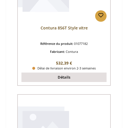
Contura 856T Style vitre
Référence du produit:
01077182
Fabricant:
Contura
Prix régulier :
532,39 €
Délai de livraison environ 2-3 semaines
Détails