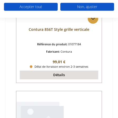
Accepter tout
Non, ajuster
Contura 856T Style grille verticale
Référence du produit:
01077184
Fabricant:
Contura
Prix régulier :
99,01 €
Délai de livraison environ 2-3 semaines
Détails