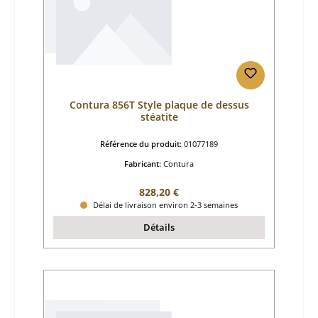
Contura 856T Style plaque de dessus
stéatite
Référence du produit:
01077189
Fabricant:
Contura
Prix régulier :
828,20 €
Délai de livraison environ 2-3 semaines
Détails