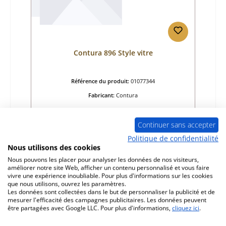
Contura 896 Style vitre
Référence du produit:
01077344
Fabricant:
Contura
Prix régulier :
532,39 €
Continuer sans accepter
Délai de livraison environ 2-3 semaines
Politique de confidentialité
Détails
Nous utilisons des cookies
Nous pouvons les placer pour analyser les données de nos visiteurs,
améliorer notre site Web, afficher un contenu personnalisé et vous faire
vivre une expérience inoubliable. Pour plus d'informations sur les cookies
que nous utilisons, ouvrez les paramètres.
Les données sont collectées dans le but de personnaliser la publicité et de
mesurer l'efficacité des campagnes publicitaires. Les données peuvent
être partagées avec Google LLC. Pour plus d'informations,
cliquez ici
.