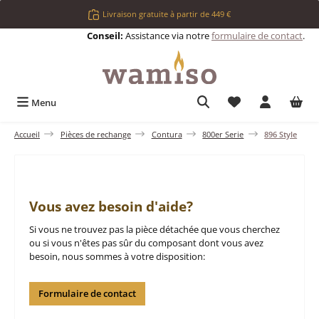
Passer au contenu principal
Livraison gratuite à partir de 449 €
Conseil:
Assistance via notre
formulaire de contact
.
Vous avez 0 articl
Menu
Accueil
Pièces de rechange
Contura
800er Serie
896 Style
Vous avez besoin d'aide?
Si vous ne trouvez pas la pièce détachée que vous cherchez
ou si vous n'êtes pas sûr du composant dont vous avez
besoin, nous sommes à votre disposition:
Formulaire de contact