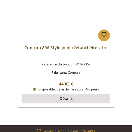
Contura 896 Style joint d’étanchéité vitre
Référence du produit:
01077352
Fabricant:
Contura
Prix régulier :
44,83 €
Disponible, délai de livraison : 4-6 jours
Détails
Livraison gratuite à partir de 449 €