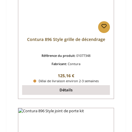
Contura 896 Style grille de décendrage
Référence du produit:
01077348
Fabricant:
Contura
Prix régulier :
125,16 €
Délai de livraison environ 2-3 semaines
Détails