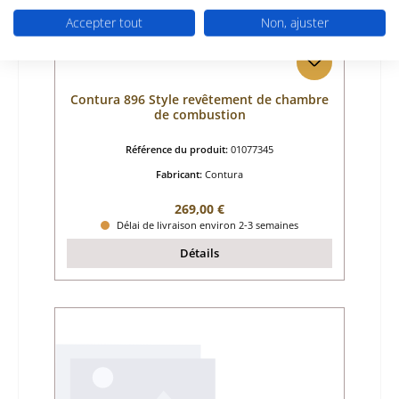
Accepter tout
Non, ajuster
Contura 896 Style revêtement de chambre
de combustion
Référence du produit:
01077345
Fabricant:
Contura
Prix régulier :
269,00 €
Délai de livraison environ 2-3 semaines
Détails