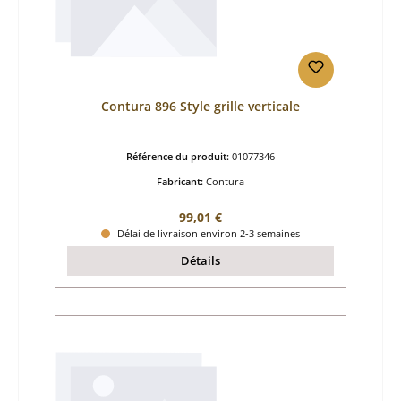
Contura 896 Style grille verticale
Référence du produit:
01077346
Fabricant:
Contura
Prix régulier :
99,01 €
Délai de livraison environ 2-3 semaines
Détails