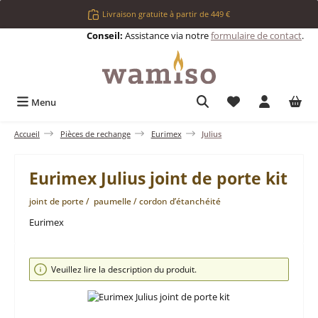
Passer au contenu principal
Livraison gratuite à partir de 449 €
Conseil:
Assistance via notre
formulaire de contact
.
Vous avez 0 articl
Menu
Accueil
Pièces de rechange
Eurimex
Julius
Eurimex Julius joint de porte kit
joint de porte / paumelle / cordon d’étanchéité
Eurimex
Ignorer la galerie d'images
Veuillez lire la description du produit.