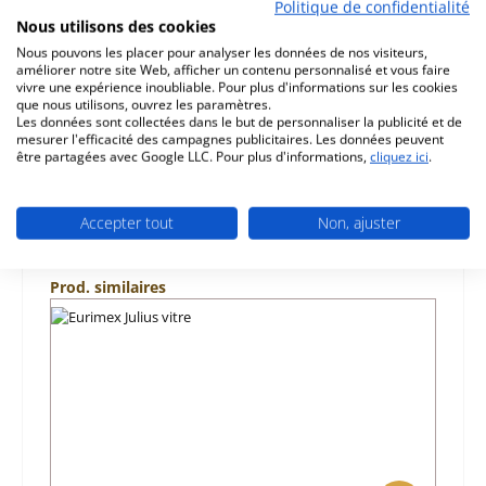
joint de porte kit pour le poêle Eurimex Julius Pour ce
Politique de confidentialité
sceau, nous recommandons des attaches de joints afin
Nous utilisons des cookies
que les extr…
Plus
Nous pouvons les placer pour analyser les données de nos visiteurs,
améliorer notre site Web, afficher un contenu personnalisé et vous faire
vivre une expérience inoubliable. Pour plus d'informations sur les cookies
Caractéristiques
que nous utilisons, ouvrez les paramètres.
Les données sont collectées dans le but de personnaliser la publicité et de
Informations sur la sécurité du produit
mesurer l'efficacité des campagnes publicitaires. Les données peuvent
être partagées avec Google LLC. Pour plus d'informations,
cliquez ici
.
Accepter tout
Non, ajuster
Ignorer la galerie de produits
Prod. similaires