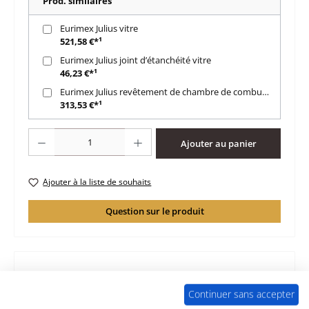
Prod. similaires
Eurimex Julius vitre
521,58 €*¹
Eurimex Julius joint d’étanchéité vitre
46,23 €*¹
Eurimex Julius revêtement de chambre de combustion
313,53 €*¹
Quantité de produit : Entrez la quantité souhaitée ou utilisez les boutons po
Ajouter au panier
Ajouter à la liste de souhaits
Question sur le produit
Description
Continuer sans accepter