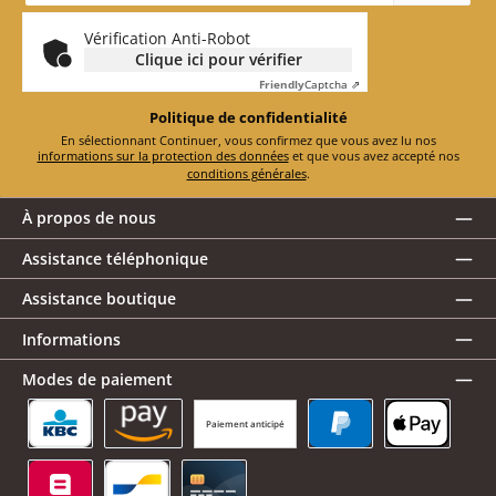
*
Vérification Anti-Robot
Clique ici pour vérifier
Friendly
Captcha ⇗
Politique de confidentialité
En sélectionnant Continuer, vous confirmez que vous avez lu nos
informations sur la protection des données
et que vous avez accepté nos
conditions générales
.
À propos de nous
Assistance téléphonique
Assistance boutique
Informations
Modes de paiement
Paiement anticipé
KBC/CBC Payment Button
Amazon Pay
PayPal
Apple Pay