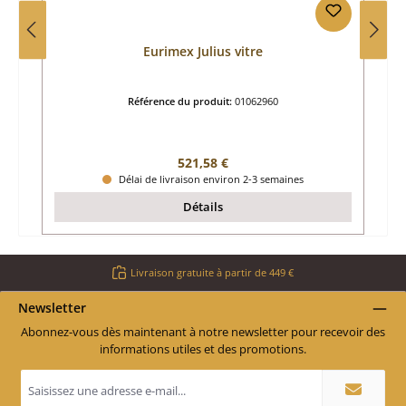
Eurimex Julius vitre
Référence du produit:
01062960
Prix régulier :
521,58 €
Délai de livraison environ 2-3 semaines
Détails
Livraison gratuite à partir de 449 €
Newsletter
Abonnez-vous dès maintenant à notre newsletter pour recevoir des
informations utiles et des promotions.
Adresse
e-
mail