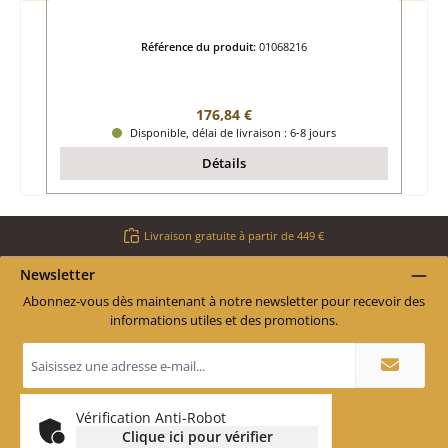
Référence du produit:
01068216
Prix régulier :
176,84 €
Disponible, délai de livraison : 6-8 jours
Détails
Livraison gratuite à partir de 449 €
Newsletter
Abonnez-vous dès maintenant à notre newsletter pour recevoir des
informations utiles et des promotions.
Adresse
e-
mail
*
Vérification Anti-Robot
Clique ici pour vérifier