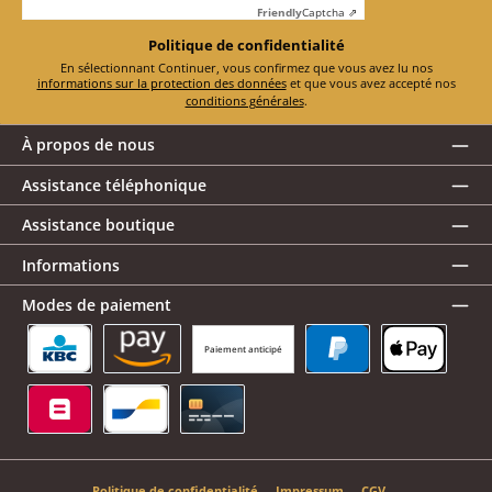
Friendly
Captcha ⇗
Politique de confidentialité
En sélectionnant Continuer, vous confirmez que vous avez lu nos
informations sur la protection des données
et que vous avez accepté nos
conditions générales
.
À propos de nous
Assistance téléphonique
Assistance boutique
Informations
Modes de paiement
Paiement anticipé
KBC/CBC Payment Button
Amazon Pay
PayPal
Apple Pay
Belfius
Bancontact
Carte de crédit
Politique de confidentialité
Impressum
CGV