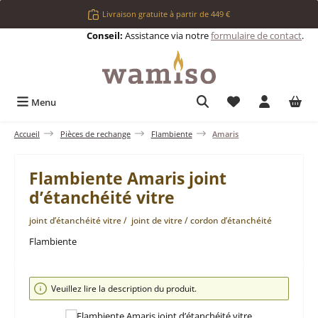
Passer au contenu principal
Livraison gratuite à partir de 449 €
Conseil:
Assistance via notre
formulaire de contact
.
Vous avez 0 articl
Menu
Accueil
Pièces de rechange
Flambiente
Amaris
Flambiente Amaris joint
d’étanchéité vitre
joint d’étanchéité vitre / joint de vitre / cordon d’étanchéité
Flambiente
Ignorer la galerie d'images
Veuillez lire la description du produit.