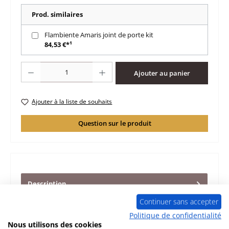
Prod. similaires
Flambiente Amaris joint de porte kit
84,53 €*¹
Quantité de produit : Entrez la quantité souhaitée ou utilisez les boutons po
Ajouter au panier
Ajouter à la liste de souhaits
Question sur le produit
Description
joint d’étanchéité vitre pour le poêle Flambiente Amaris
Continuer sans accepter
K6903 Flambiente Amaris K6903 joint d’étanchéité vitre
Politique de confidentialité
données clé…
Plus
Nous utilisons des cookies