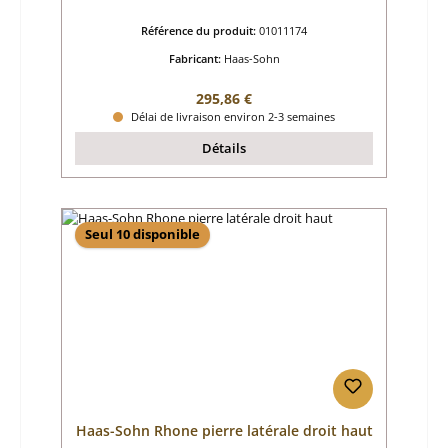
Référence du produit:
01011174
Fabricant:
Haas-Sohn
Prix régulier :
295,86 €
Délai de livraison environ 2-3 semaines
Détails
Seul 10 disponible
Haas-Sohn Rhone pierre latérale droit haut