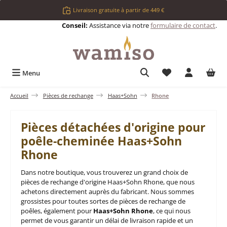
Passer au contenu principal
Livraison gratuite à partir de 449 €
Conseil:
Assistance via notre
formulaire de contact
.
Vous avez 0 articl
Menu
Accueil
Pièces de rechange
Haas+Sohn
Rhone
Pièces détachées d'origine pour
poêle-cheminée Haas+Sohn
Rhone
Dans notre boutique, vous trouverez un grand choix de
pièces de rechange d'origine Haas+Sohn Rhone, que nous
achetons directement auprès du fabricant. Nous sommes
grossistes pour toutes sortes de pièces de rechange de
poêles, également pour
Haas+Sohn Rhone
, ce qui nous
permet de vous garantir un délai de livraison rapide et un