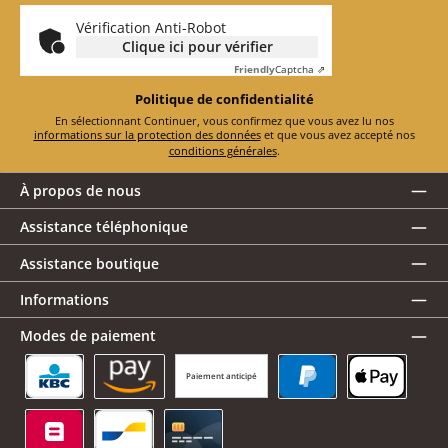
*
Vérification Anti-Robot
Clique ici pour vérifier
Friendly
Captcha ⇗
Politique de confidentialité
En sélectionnant Continuer, vous confirmez que vous avez lu nos
informations sur la protection des données
et que vous avez accepté nos
conditions générales
.
À propos de nous
Assistance téléphonique
Assistance boutique
Informations
Modes de paiement
Paiement anticipé
KBC/CBC Payment Button
Amazon Pay
PayPal
Apple Pay