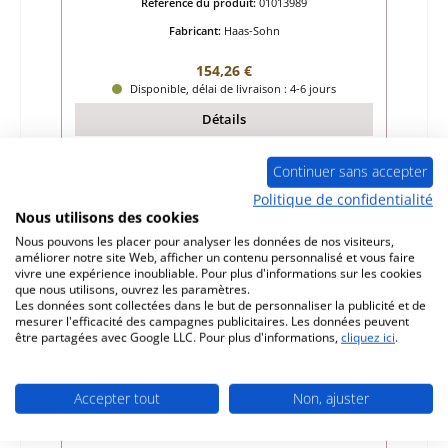
Référence du produit:
01013989
Fabricant:
Haas-Sohn
Prix régulier :
154,26 €
Disponible, délai de livraison : 4-6 jours
Détails
Continuer sans accepter
Politique de confidentialité
Seul 7 disponible
Nous utilisons des cookies
Nous pouvons les placer pour analyser les données de nos visiteurs,
améliorer notre site Web, afficher un contenu personnalisé et vous faire
vivre une expérience inoubliable. Pour plus d'informations sur les cookies
que nous utilisons, ouvrez les paramètres.
Les données sont collectées dans le but de personnaliser la publicité et de
mesurer l'efficacité des campagnes publicitaires. Les données peuvent
être partagées avec Google LLC. Pour plus d'informations,
cliquez ici
.
Accepter tout
Non, ajuster
Haas-Sohn Rhone pierre de plaque arrière
bas