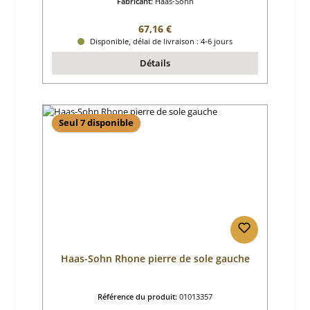
Fabricant:
Haas-Sohn
Prix régulier :
67,16 €
Disponible, délai de livraison : 4-6 jours
Détails
Seul 7 disponible
Haas-Sohn Rhone pierre de sole gauche
Référence du produit:
01013357