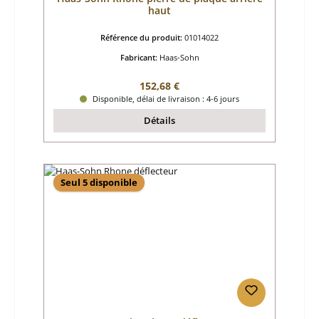
haut
Référence du produit:
01014022
Fabricant:
Haas-Sohn
Prix régulier :
152,68 €
Disponible, délai de livraison : 4-6 jours
Détails
Seul 5 disponible