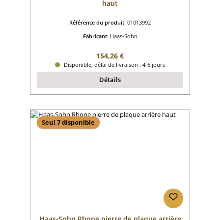
haut
Référence du produit:
01013992
Fabricant:
Haas-Sohn
Prix régulier :
154,26 €
Disponible, délai de livraison : 4-6 jours
Détails
Seul 7 disponible
Haas-Sohn Rhone pierre de plaque arrière