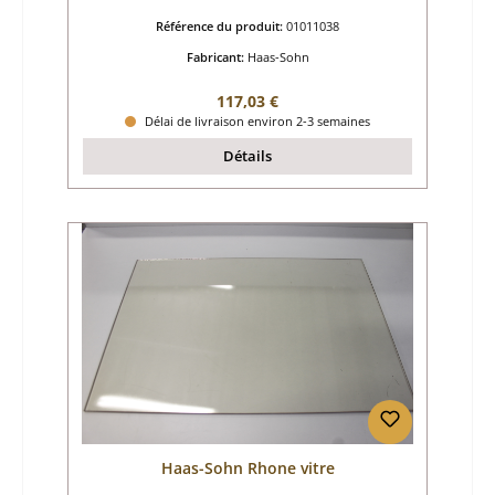
Référence du produit:
01011038
Fabricant:
Haas-Sohn
Prix régulier :
117,03 €
Délai de livraison environ 2-3 semaines
Détails
Haas-Sohn Rhone vitre