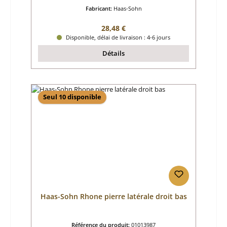
Fabricant:
Haas-Sohn
Prix régulier :
28,48 €
Disponible, délai de livraison : 4-6 jours
Détails
Seul 10 disponible
Haas-Sohn Rhone pierre latérale droit bas
Référence du produit:
01013987