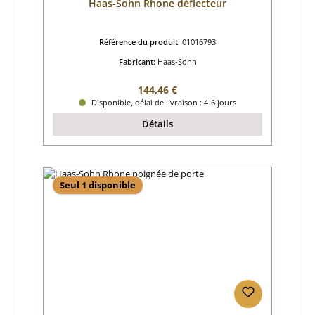
Haas-Sohn Rhone déflecteur
Référence du produit:
01016793
Fabricant:
Haas-Sohn
Prix régulier :
144,46 €
Disponible, délai de livraison : 4-6 jours
Détails
Seul 1 disponible