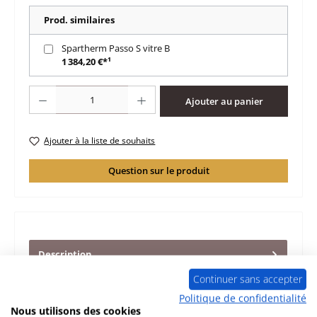
Prod. similaires
Spartherm Passo S vitre B
1 384,20 €*¹
Quantité de produit : Entrez la quantité souhaitée ou utilisez les boutons po
Ajouter au panier
Ajouter à la liste de souhaits
Question sur le produit
Description
d‘origine ressort de porte bas pour le poêle Spartherm
Continuer sans accepter
Passo SmartClose ressort à droite Spartherm Passo
Politique de confidentialité
ressort de porte…
Plus
Nous utilisons des cookies