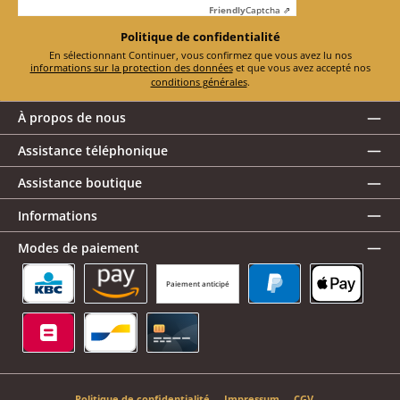
Friendly
Captcha ⇗
Politique de confidentialité
En sélectionnant Continuer, vous confirmez que vous avez lu nos
informations sur la protection des données
et que vous avez accepté nos
conditions générales
.
À propos de nous
Assistance téléphonique
Assistance boutique
Informations
Modes de paiement
Paiement anticipé
KBC/CBC Payment Button
Amazon Pay
PayPal
Apple Pay
Belfius
Bancontact
Carte de crédit
Politique de confidentialité
Impressum
CGV