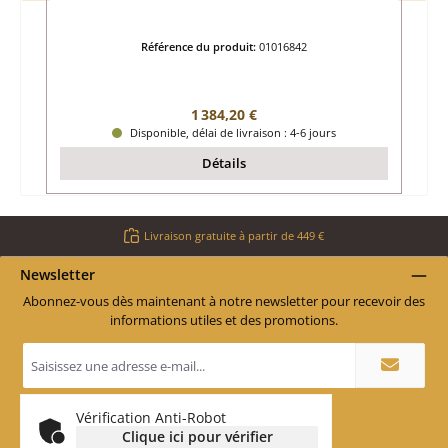
Référence du produit:
01016842
Prix régulier :
1 384,20 €
Disponible, délai de livraison : 4-6 jours
Détails
Livraison gratuite à partir de 449 €
Newsletter
Abonnez-vous dès maintenant à notre newsletter pour recevoir des
informations utiles et des promotions.
Adresse
e-
mail
*
Vérification Anti-Robot
Clique ici pour vérifier