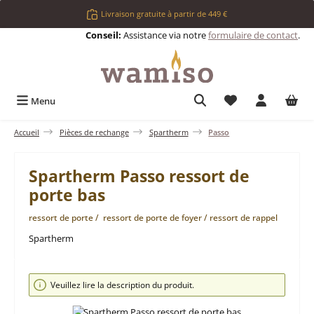
Passer au contenu principal
Livraison gratuite à partir de 449 €
Conseil:
Assistance via notre
formulaire de contact
.
Vous avez 0 articl
Menu
Accueil
Pièces de rechange
Spartherm
Passo
Spartherm Passo ressort de
porte bas
ressort de porte / ressort de porte de foyer / ressort de rappel
Spartherm
Ignorer la galerie d'images
Veuillez lire la description du produit.