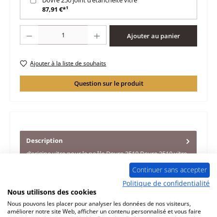
87,91 €*¹
Quantité de produit : Entrez la quantité souhaitée ou utilisez les boutons po
Ajouter au panier
Ajouter à la liste de souhaits
Question sur le produit
Description
d‘origine vitre pour le poêle Dovre 2510 Dovre 2510 vitre
données clés: vitrocéramique thermorésistant
Plus
Continuer sans accepter
Politique de confidentialité
Caractéristiques
Nous utilisons des cookies
Nous pouvons les placer pour analyser les données de nos visiteurs,
Informations sur la sécurité du produit
améliorer notre site Web, afficher un contenu personnalisé et vous faire