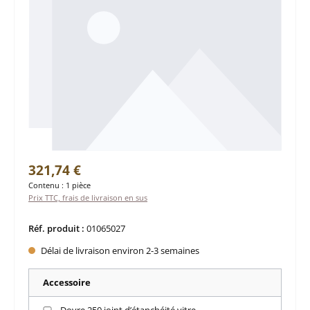
Prix régulier :
321,74 €
Contenu :
1 pièce
Prix TTC, frais de livraison en sus
Réf. produit :
01065027
Délai de livraison environ 2-3 semaines
Accessoire
Dovre 250 joint d’étanchéité vitre