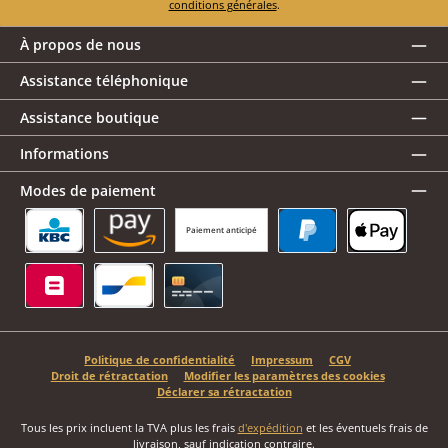
conditions générales
.
À propos de nous
Assistance téléphonique
Assistance boutique
Informations
Modes de paiement
Paiement anticipé
KBC/CBC Payment Button
Amazon Pay
PayPal
Apple Pay
Belfius
Bancontact
Carte de crédit
Politique de confidentialité
Impressum
CGV
Droit de rétractation
Modifier les paramètres des cookies
Déclarer sa rétractation
Tous les prix incluent la TVA plus les frais
d'expédition
et les éventuels frais de
livraison, sauf indication contraire.