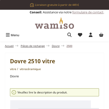
Passer au contenu principal
Livraison gratuite à partir de 449 €
Conseil:
Assistance via notre
formulaire de contact
.
Vous avez 0 articl
Menu
Accueil
Pièces de rechange
Dovre
2500
Dovre 2510 vitre
vitre / vitrocéramique
Dovre
Ignorer la galerie d'images
Veuillez lire la description du produit.