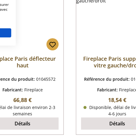
esurer
 avec
place Paris déflecteur
Fireplace Paris supp
haut
vitre gauche/dro
rence du produit:
01045572
Référence du produit:
01
Fabricant:
Fireplace
Fabricant:
Fireplac
Prix régulier :
Prix régulie
66,88 €
18,54 €
lai de livraison environ 2-3
Disponible, délai de liv
semaines
4-6 jours
Détails
Détails