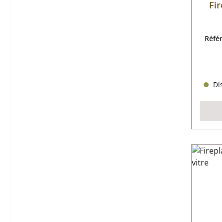
Fir
Réfé
Dis