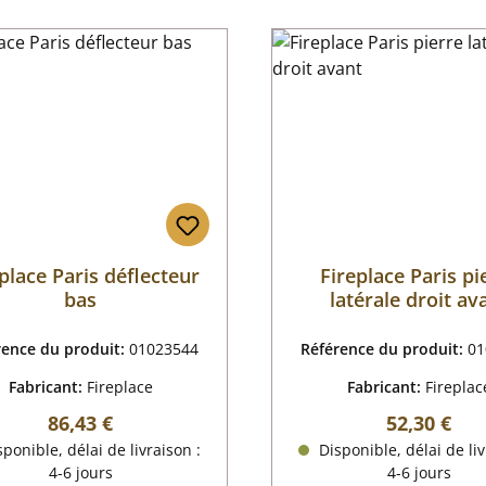
place Paris déflecteur
Fireplace Paris pi
bas
latérale droit av
rence du produit:
01023544
Référence du produit:
01
Fabricant:
Fireplace
Fabricant:
Fireplac
Prix régulier :
Prix régulie
86,43 €
52,30 €
ponible, délai de livraison :
Disponible, délai de liv
4-6 jours
4-6 jours