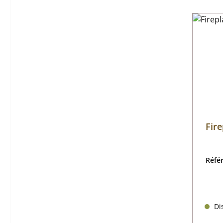
Fire
Réfé
Dis