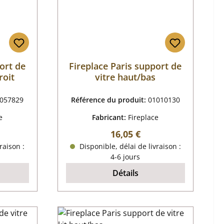
ort de
Fireplace Paris support de
roit
vitre haut/bas
057829
Référence du produit:
01010130
e
Fabricant:
Fireplace
r :
Prix régulier :
16,05 €
raison :
Disponible, délai de livraison :
4-6 jours
Détails