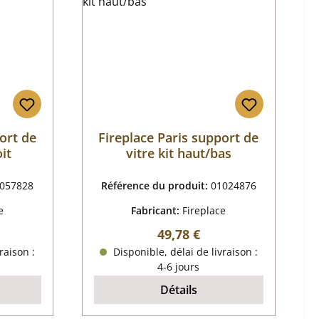
ort de
Fireplace Paris support de
it
vitre kit haut/bas
057828
Référence du produit:
01024876
e
Fabricant:
Fireplace
r :
Prix régulier :
49,78 €
raison :
Disponible, délai de livraison :
4-6 jours
Détails