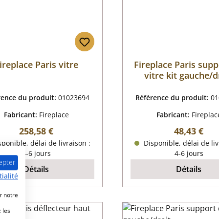
ireplace Paris vitre
Fireplace Paris supp
vitre kit gauche/d
rence du produit:
01023694
Référence du produit:
01
Fabricant:
Fireplace
Fabricant:
Fireplac
Prix régulier :
Prix régulie
258,58 €
48,43 €
ponible, délai de livraison :
Disponible, délai de liv
4-6 jours
4-6 jours
epter
Détails
Détails
ialité
r notre
 les