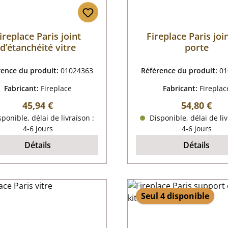
ireplace Paris joint
Fireplace Paris joi
d’étanchéité vitre
porte
rence du produit:
01024363
Référence du produit:
01
Fabricant:
Fireplace
Fabricant:
Fireplac
Prix régulier :
Prix régulie
45,94 €
54,80 €
ponible, délai de livraison :
Disponible, délai de liv
4-6 jours
4-6 jours
Détails
Détails
Seul 4 disponible