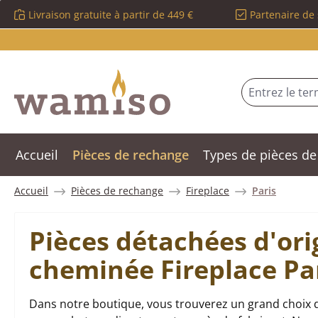
Livraison gratuite à partir de 449 €
Partenaire de 
sser au contenu principal
Passer à la recherche
Passer à la navigation principale
Accueil
Pièces de rechange
Types de pièces de
Accueil
Pièces de rechange
Fireplace
Paris
Pièces détachées d'ori
cheminée Fireplace Pa
Dans notre boutique, vous trouverez un grand choix d