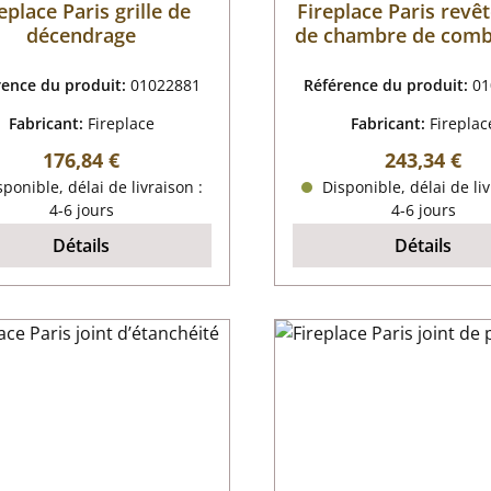
eplace Paris grille de
Fireplace Paris rev
décendrage
de chambre de comb
rence du produit:
01022881
Référence du produit:
01
Fabricant:
Fireplace
Fabricant:
Fireplac
Prix régulier :
Prix régulier
176,84 €
243,34 €
ponible, délai de livraison :
Disponible, délai de liv
4-6 jours
4-6 jours
Détails
Détails