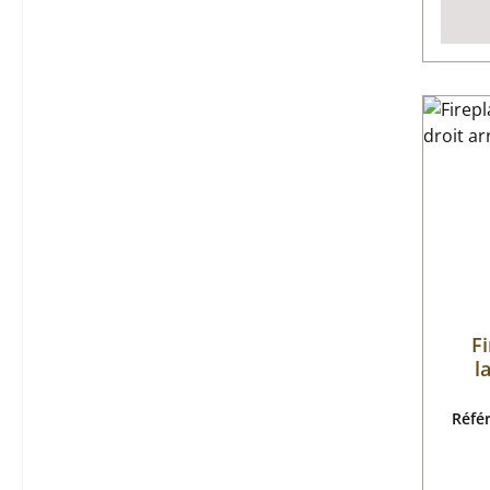
Fi
l
Réfé