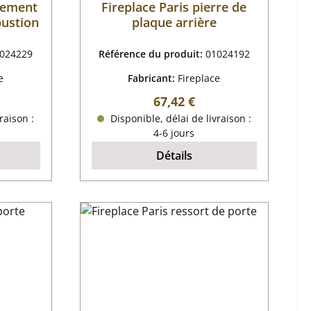
êtement
Fireplace Paris pierre de
ustion
plaque arrière
024229
Référence du produit:
01024192
e
Fabricant:
Fireplace
 :
Prix régulier :
67,42 €
raison :
Disponible, délai de livraison :
4-6 jours
Détails