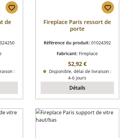
nt de
Fireplace Paris ressort de
porte
024250
Référence du produit:
01024392
e
Fabricant:
Fireplace
r :
Prix régulier :
52,92 €
raison :
Disponible, délai de livraison :
4-6 jours
Détails