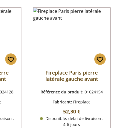
erre
Fireplace Paris pierre
ant
latérale gauche avant
024128
Référence du produit:
01024154
e
Fabricant:
Fireplace
r :
Prix régulier :
52,30 €
raison :
Disponible, délai de livraison :
4-6 jours