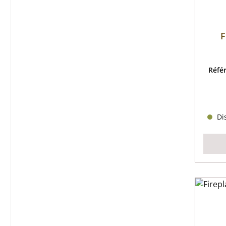
F
Réfé
Dis