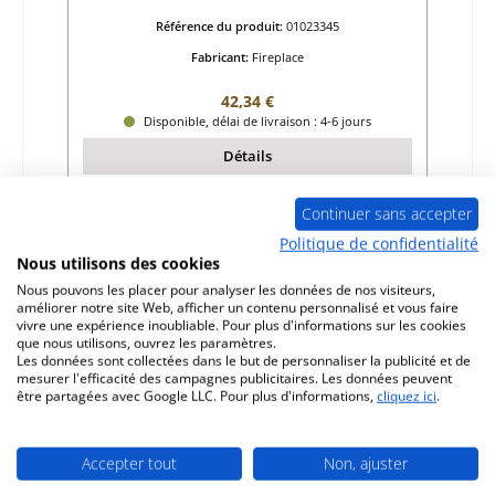
Référence du produit:
01023345
Fabricant:
Fireplace
Prix régulier :
42,34 €
Disponible, délai de livraison : 4-6 jours
Détails
Continuer sans accepter
Politique de confidentialité
Nous utilisons des cookies
Nous pouvons les placer pour analyser les données de nos visiteurs,
améliorer notre site Web, afficher un contenu personnalisé et vous faire
vivre une expérience inoubliable. Pour plus d'informations sur les cookies
que nous utilisons, ouvrez les paramètres.
Les données sont collectées dans le but de personnaliser la publicité et de
mesurer l'efficacité des campagnes publicitaires. Les données peuvent
être partagées avec Google LLC. Pour plus d'informations,
cliquez ici
.
Accepter tout
Non, ajuster
Fireplace Como Plus broche bas charnière
de porte de foyer en bas