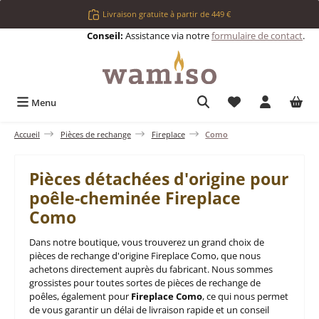
Passer au contenu principal
Livraison gratuite à partir de 449 €
Conseil:
Assistance via notre
formulaire de contact
.
Vous avez 0 articl
Menu
Accueil
Pièces de rechange
Fireplace
Como
Pièces détachées d'origine pour
poêle-cheminée Fireplace
Como
Dans notre boutique, vous trouverez un grand choix de
pièces de rechange d'origine Fireplace Como, que nous
achetons directement auprès du fabricant. Nous sommes
grossistes pour toutes sortes de pièces de rechange de
poêles, également pour
Fireplace Como
, ce qui nous permet
de vous garantir un délai de livraison rapide et un conseil