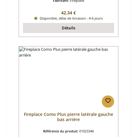
Fabricant:
Fireplace
Prix régulier :
42,34 €
Disponible, délai de livraison : 4-6 jours
Détails
Fireplace Como Plus pierre latérale gauche
bas arrière
Référence du produit:
01023346