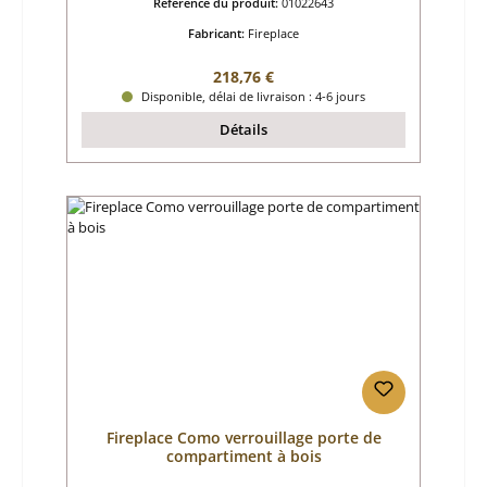
Référence du produit:
01022643
Fabricant:
Fireplace
Prix régulier :
218,76 €
Disponible, délai de livraison : 4-6 jours
Détails
Fireplace Como verrouillage porte de
compartiment à bois