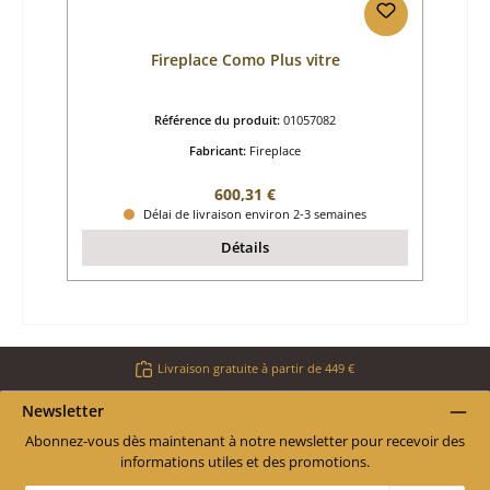
Fireplace Como Plus vitre
Référence du produit:
01057082
Fabricant:
Fireplace
Prix régulier :
600,31 €
Délai de livraison environ 2-3 semaines
Détails
Livraison gratuite à partir de 449 €
Newsletter
Abonnez-vous dès maintenant à notre newsletter pour recevoir des
informations utiles et des promotions.