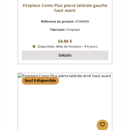
Fireplace Como Plus pierre latérale gauche
haut avant
Référence du produit:
01044405
Fabricant:
Fireplace
Prix régulier :
54,80 €
Disponible, délai de livraison : 4-6 jours
Détails
Seul 9 disponible