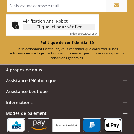
Adresse
e-
mail
*
Vérification Anti-Robot
Clique ici pour vérifier
Friendly
Captcha ⇗
Politique de confidentialité
En sélectionnant Continuer, vous confirmez que vous avez lu nos
informations sur la protection des données
et que vous avez accepté nos
conditions générales
.
À propos de nous
Assistance téléphonique
Assistance boutique
Informations
Modes de paiement
Paiement anticipé