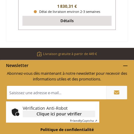
Prix régulier :
1 830,31 €
Délai de livraison environ 2-3 semaines
Détails
Livraison gratuite à partir de 449 €
Newsletter
Abonnez-vous dès maintenant à notre newsletter pour recevoir des
informations utiles et des promotions.
Adresse
e-
mail
*
Vérification Anti-Robot
Clique ici pour vérifier
Friendly
Captcha ⇗
Politique de confidentialité