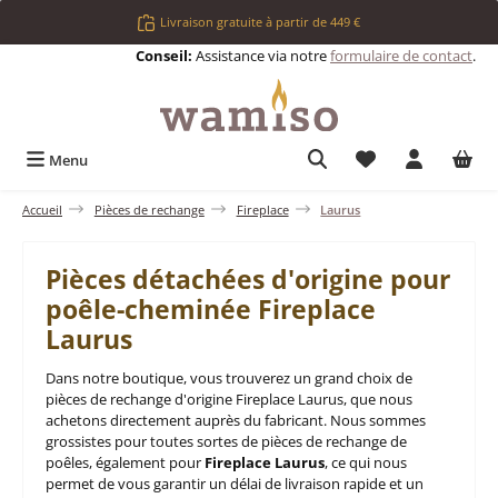
Passer au contenu principal
Livraison gratuite à partir de 449 €
Conseil:
Assistance via notre
formulaire de contact
.
Vous avez 0 articl
Menu
Accueil
Pièces de rechange
Fireplace
Laurus
Pièces détachées d'origine pour
poêle-cheminée Fireplace
Laurus
Dans notre boutique, vous trouverez un grand choix de
pièces de rechange d'origine Fireplace Laurus, que nous
achetons directement auprès du fabricant. Nous sommes
grossistes pour toutes sortes de pièces de rechange de
poêles, également pour
Fireplace Laurus
, ce qui nous
permet de vous garantir un délai de livraison rapide et un