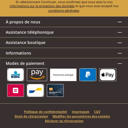
En sélectionnant Continuer, vous confirmez que vous avez lu nos
informations sur la protection des données
et que vous avez accepté nos
conditions générales
.
À propos de nous
Assistance téléphonique
Assistance boutique
Informations
Modes de paiement
Paiement anticipé
KBC/CBC Payment Button
Amazon Pay
PayPal
Apple Pay
Belfius
Bancontact
Carte de crédit
Politique de confidentialité
Impressum
CGV
Droit de rétractation
Modifier les paramètres des cookies
Déclarer sa rétractation