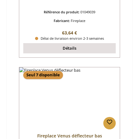
Référence du produit:
01049039
Fabricant:
Fireplace
Prix régulier :
63,64 €
Délai de livraison environ 2-3 semaines
Détails
Seul 7 disponible
Fireplace Venus déflecteur bas