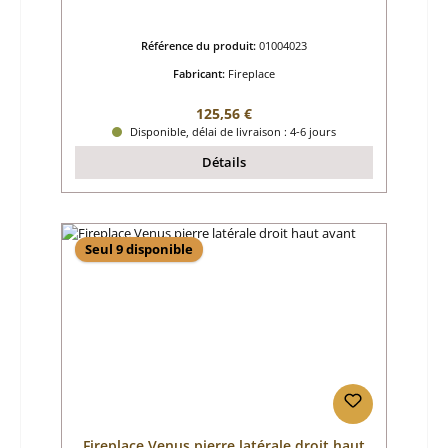
Référence du produit:
01004023
Fabricant:
Fireplace
Prix régulier :
125,56 €
Disponible, délai de livraison : 4-6 jours
Détails
Seul 9 disponible
Fireplace Venus pierre latérale droit haut