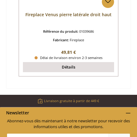
Fireplace Venus pierre latérale droit haut
Référence du produit:
01039686
Fabricant:
Fireplace
Prix régulier :
49,81 €
Délai de livraison environ 2-3 semaines
Détails
Livraison gratuite à partir de 449 €
Newsletter
Abonnez-vous dès maintenant à notre newsletter pour recevoir des
informations utiles et des promotions.
Adresse