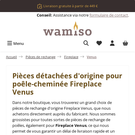
Passer au contenu principal
Livraison gratuite à partir de 449 €
Conseil:
Assistance via notre
formulaire de contact
.
Vous avez 0 articl
Menu
Accueil
Pièces de rechange
Fireplace
Venus
Pièces détachées d'origine pour
poêle-cheminée Fireplace
Venus
Dans notre boutique, vous trouverez un grand choix de
pièces de rechange d'origine Fireplace Venus, que nous
achetons directement auprès du fabricant. Nous sommes
grossistes pour toutes sortes de pièces de rechange de
poêles, également pour
Fireplace Venus
, ce qui nous
permet de vous garantir un délai de livraison rapide et un