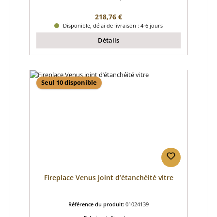
Prix régulier :
218,76 €
Disponible, délai de livraison : 4-6 jours
Détails
Seul 10 disponible
Fireplace Venus joint d’étanchéité vitre
Référence du produit:
01024139