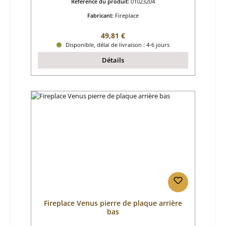
Référence du produit:
01023204
Fabricant:
Fireplace
Prix régulier :
49,81 €
Disponible, délai de livraison : 4-6 jours
Détails
Fireplace Venus pierre de plaque arrière
bas