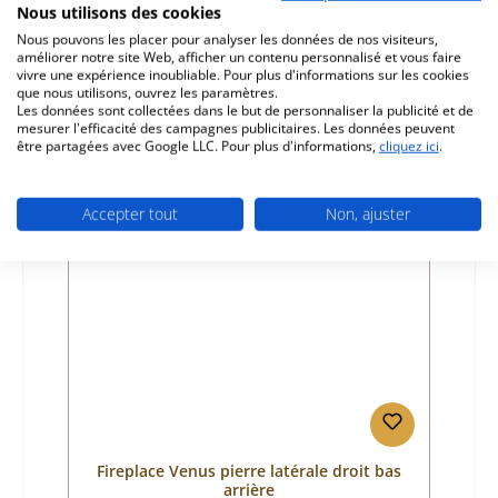
Nous utilisons des cookies
Référence du produit:
01004031
Nous pouvons les placer pour analyser les données de nos visiteurs,
améliorer notre site Web, afficher un contenu personnalisé et vous faire
Fabricant:
Fireplace
vivre une expérience inoubliable. Pour plus d'informations sur les cookies
que nous utilisons, ouvrez les paramètres.
Prix régulier :
49,81 €
Les données sont collectées dans le but de personnaliser la publicité et de
Disponible, délai de livraison : 4-6 jours
mesurer l'efficacité des campagnes publicitaires. Les données peuvent
être partagées avec Google LLC. Pour plus d'informations,
cliquez ici
.
Détails
Accepter tout
Non, ajuster
Fireplace Venus pierre latérale droit bas
arrière