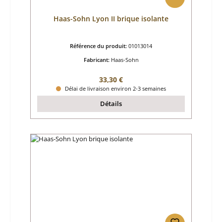
Haas-Sohn Lyon II brique isolante
Référence du produit:
01013014
Fabricant:
Haas-Sohn
Prix régulier :
33,30 €
Délai de livraison environ 2-3 semaines
Détails