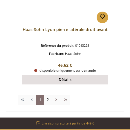
Haas-Sohn Lyon pierre latérale droit avant
Référence du produit:
01013228
Fabricant:
Haas-Sohn
Prix régulier :
46,62 €
disponible uniquement sur demande
Détails
Page
Page
1
2
Livraison gratuite à partir de 449 €