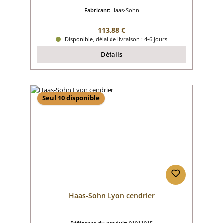
Fabricant:
Haas-Sohn
Prix régulier :
113,88 €
Disponible, délai de livraison : 4-6 jours
Détails
Seul 10 disponible
Haas-Sohn Lyon cendrier
Référence du produit:
01011015