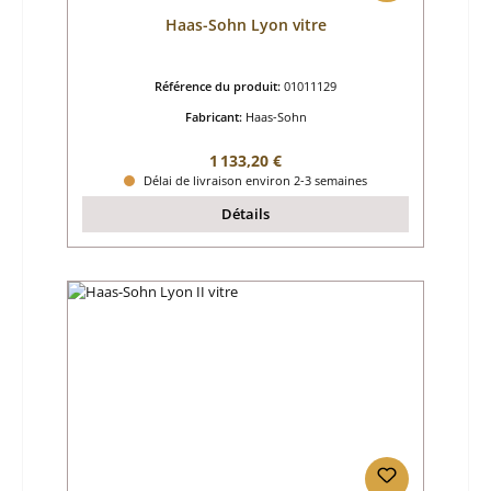
Haas-Sohn Lyon vitre
Référence du produit:
01011129
Fabricant:
Haas-Sohn
Prix régulier :
1 133,20 €
Délai de livraison environ 2-3 semaines
Détails