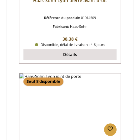
Haas-Sohn Lyon pierre avant droit
Référence du produit:
01014509
Fabricant:
Haas-Sohn
Prix régulier :
38,38 €
Disponible, délai de livraison : 4-6 jours
Détails
Seul 8 disponible