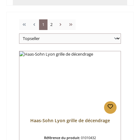
Page
Page
1
2
Haas-Sohn Lyon grille de décendrage
Référence du produit:
01010432