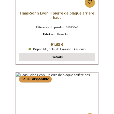
Haas-Sohn Lyon II pierre de plaque arrière
haut
Référence du produit:
01013043
Fabricant:
Haas-Sohn
Prix régulier :
91,63 €
Disponible, délai de livraison : 4-6 jours
Détails
Seul 8 disponible