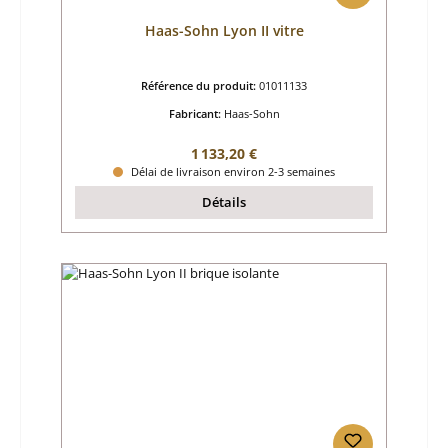
Haas-Sohn Lyon II vitre
Référence du produit:
01011133
Fabricant:
Haas-Sohn
Prix régulier :
1 133,20 €
Délai de livraison environ 2-3 semaines
Détails