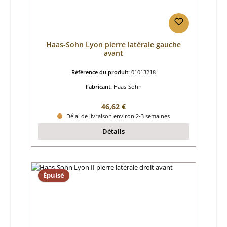
Haas-Sohn Lyon pierre latérale gauche
avant
Référence du produit:
01013218
Fabricant:
Haas-Sohn
Prix régulier :
46,62 €
Délai de livraison environ 2-3 semaines
Détails
Épuisé