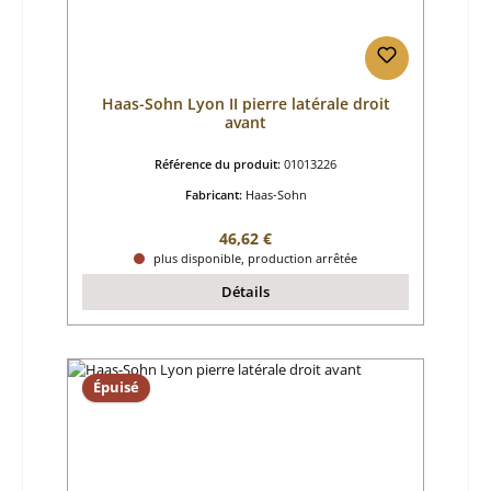
Haas-Sohn Lyon II pierre latérale droit
avant
Référence du produit:
01013226
Fabricant:
Haas-Sohn
Prix régulier :
46,62 €
plus disponible, production arrêtée
Détails
Épuisé