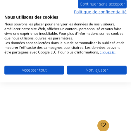
Continuer sans accepter
Haas-Sohn Lyon II cendrier
Politique de confidentialité
Nous utilisons des cookies
Référence du produit:
01011013
Nous pouvons les placer pour analyser les données de nos visiteurs,
améliorer notre site Web, afficher un contenu personnalisé et vous faire
Fabricant:
Haas-Sohn
vivre une expérience inoubliable. Pour plus d'informations sur les cookies
que nous utilisons, ouvrez les paramètres.
Prix régulier :
125,80 €
Les données sont collectées dans le but de personnaliser la publicité et de
Disponible, délai de livraison : 4-6 jours
mesurer l'efficacité des campagnes publicitaires. Les données peuvent
être partagées avec Google LLC. Pour plus d'informations,
cliquez ici
.
Détails
Accepter tout
Non, ajuster