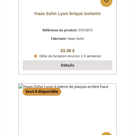
Haas-Sohn Lyon brique isolante
Référence du produit:
01013015
Fabricant:
Haas-Sohn
Prix régulier :
33,30 €
Délai de livraison environ 2-3 semaines
Détails
Seul 8 disponible