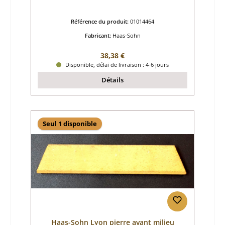
Référence du produit:
01014464
Fabricant:
Haas-Sohn
Prix régulier :
38,38 €
Disponible, délai de livraison : 4-6 jours
Détails
Seul 1 disponible
Haas-Sohn Lyon pierre avant milieu