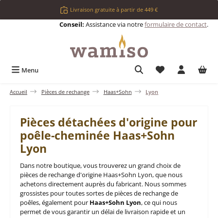
Passer au contenu principal
Livraison gratuite à partir de 449 €
Conseil:
Assistance via notre
formulaire de contact
.
Vous avez 0 articl
Menu
Accueil
Pièces de rechange
Haas+Sohn
Lyon
Pièces détachées d'origine pour
poêle-cheminée Haas+Sohn
Lyon
Dans notre boutique, vous trouverez un grand choix de
pièces de rechange d'origine Haas+Sohn Lyon, que nous
achetons directement auprès du fabricant. Nous sommes
grossistes pour toutes sortes de pièces de rechange de
poêles, également pour
Haas+Sohn Lyon
, ce qui nous
permet de vous garantir un délai de livraison rapide et un