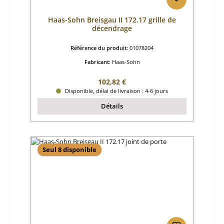
Haas-Sohn Breisgau II 172.17 grille de
décendrage
Référence du produit:
01078204
Fabricant:
Haas-Sohn
Prix régulier :
102,82 €
Disponible, délai de livraison : 4-6 jours
Détails
Seul 8 disponible