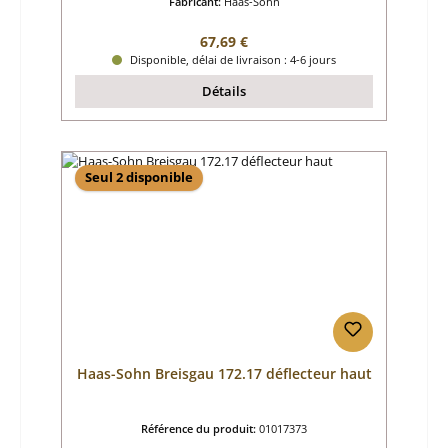
Fabricant:
Haas-Sohn
Prix régulier :
67,69 €
Disponible, délai de livraison : 4-6 jours
Détails
Seul 2 disponible
Haas-Sohn Breisgau 172.17 déflecteur haut
Référence du produit:
01017373