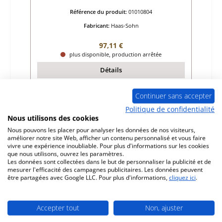
Référence du produit:
01010804
Fabricant:
Haas-Sohn
Prix régulier :
97,11 €
plus disponible, production arrêtée
Détails
Continuer sans accepter
Politique de confidentialité
Nous utilisons des cookies
Nous pouvons les placer pour analyser les données de nos visiteurs,
améliorer notre site Web, afficher un contenu personnalisé et vous faire
vivre une expérience inoubliable. Pour plus d'informations sur les cookies
que nous utilisons, ouvrez les paramètres.
Les données sont collectées dans le but de personnaliser la publicité et de
mesurer l'efficacité des campagnes publicitaires. Les données peuvent
être partagées avec Google LLC. Pour plus d'informations,
cliquez ici
.
Accepter tout
Non, ajuster
Haas-Sohn Breisgau 172.17 pierre latérale
gauche