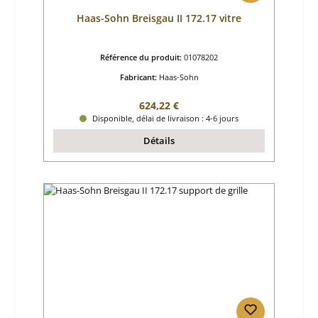
Haas-Sohn Breisgau II 172.17 vitre
Référence du produit:
01078202
Fabricant:
Haas-Sohn
Prix régulier :
624,22 €
Disponible, délai de livraison : 4-6 jours
Détails