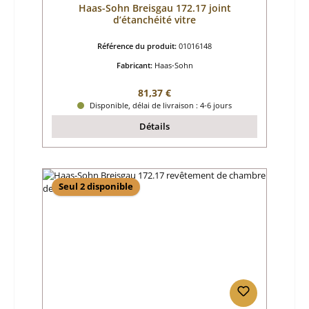
Haas-Sohn Breisgau 172.17 joint
d’étanchéité vitre
Référence du produit:
01016148
Fabricant:
Haas-Sohn
Prix régulier :
81,37 €
Disponible, délai de livraison : 4-6 jours
Détails
Seul 2 disponible