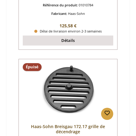
Référence du produit:
01010784
Fabricant:
Haas-Sohn
Prix régulier :
125,58 €
Délai de livraison environ 2-3 semaines
Détails
Épuisé
Haas-Sohn Breisgau 172.17 grille de
décendrage