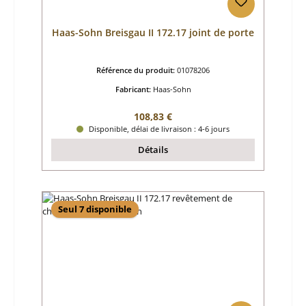
Haas-Sohn Breisgau II 172.17 joint de porte
Référence du produit:
01078206
Fabricant:
Haas-Sohn
Prix régulier :
108,83 €
Disponible, délai de livraison : 4-6 jours
Détails
Seul 7 disponible