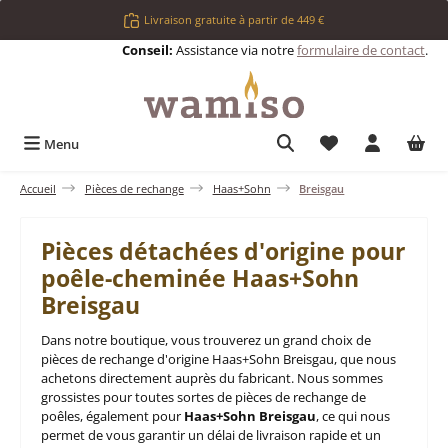
Passer au contenu principal
Livraison gratuite à partir de 449 €
Conseil:
Assistance via notre
formulaire de contact
.
Vous avez 0 articl
Menu
Accueil
Pièces de rechange
Haas+Sohn
Breisgau
Pièces détachées d'origine pour
poêle-cheminée Haas+Sohn
Breisgau
Dans notre boutique, vous trouverez un grand choix de
pièces de rechange d'origine Haas+Sohn Breisgau, que nous
achetons directement auprès du fabricant. Nous sommes
grossistes pour toutes sortes de pièces de rechange de
poêles, également pour
Haas+Sohn Breisgau
, ce qui nous
permet de vous garantir un délai de livraison rapide et un