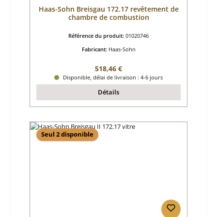
Haas-Sohn Breisgau 172.17 revêtement de
chambre de combustion
Référence du produit:
01020746
Fabricant:
Haas-Sohn
Prix régulier :
518,46 €
Disponible, délai de livraison : 4-6 jours
Détails
Seul 2 disponible