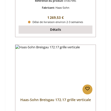
Référence du produit:
01007945
Fabricant:
Haas-Sohn
Prix régulier :
1 269,53 €
Délai de livraison environ 2-3 semaines
Détails
Haas-Sohn Breisgau 172.17 grille verticale