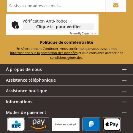
Adresse
e-
mail
*
Vérification Anti-Robot
Clique ici pour vérifier
Friendly
Captcha ⇗
Politique de confidentialité
En sélectionnant Continuer, vous confirmez que vous avez lu nos
informations sur la protection des données
et que vous avez accepté nos
conditions générales
.
À propos de nous
Assistance téléphonique
Assistance boutique
Informations
Modes de paiement
Paiement anticipé