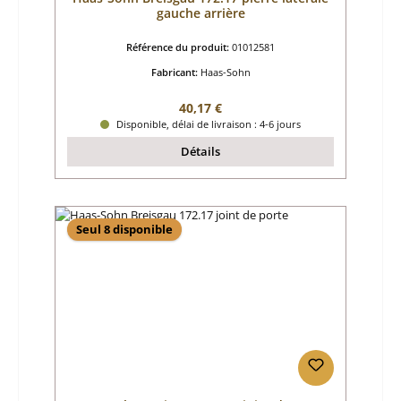
gauche arrière
Référence du produit:
01012581
Fabricant:
Haas-Sohn
Prix régulier :
40,17 €
Disponible, délai de livraison : 4-6 jours
Détails
Seul 8 disponible