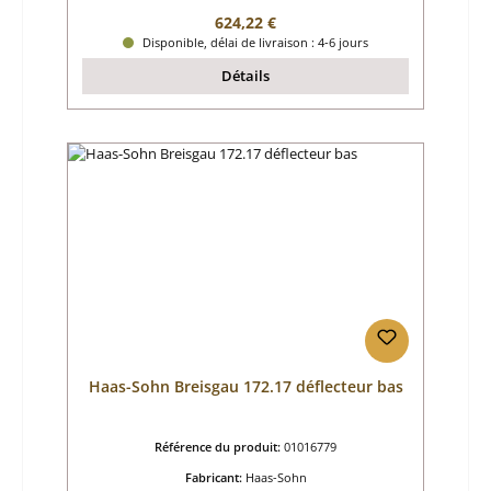
Prix régulier :
624,22 €
Disponible, délai de livraison : 4-6 jours
Détails
Haas-Sohn Breisgau 172.17 déflecteur bas
Référence du produit:
01016779
Fabricant:
Haas-Sohn