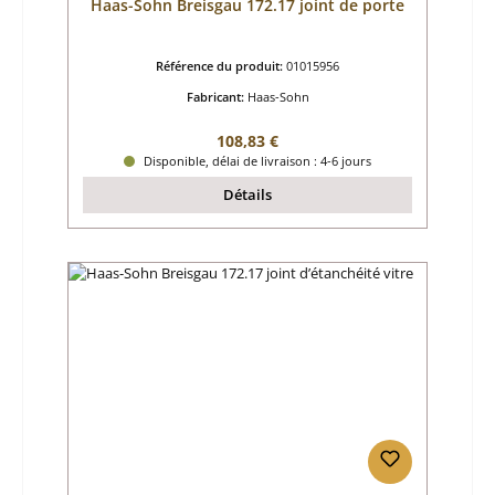
Haas-Sohn Breisgau 172.17 joint de porte
Référence du produit:
01015956
Fabricant:
Haas-Sohn
Prix régulier :
108,83 €
Disponible, délai de livraison : 4-6 jours
Détails