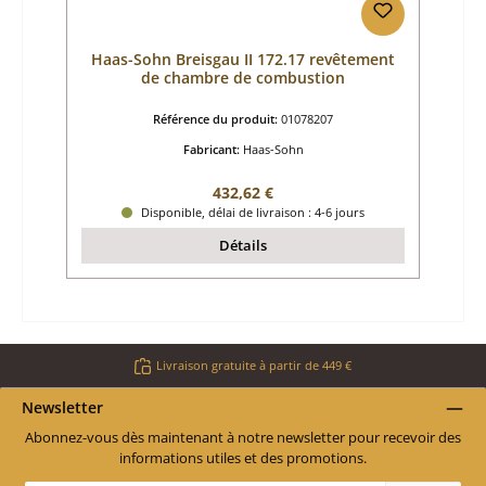
Haas-Sohn Breisgau II 172.17 revêtement
de chambre de combustion
Référence du produit:
01078207
Fabricant:
Haas-Sohn
Prix régulier :
432,62 €
Disponible, délai de livraison : 4-6 jours
Détails
Livraison gratuite à partir de 449 €
Newsletter
Abonnez-vous dès maintenant à notre newsletter pour recevoir des
informations utiles et des promotions.