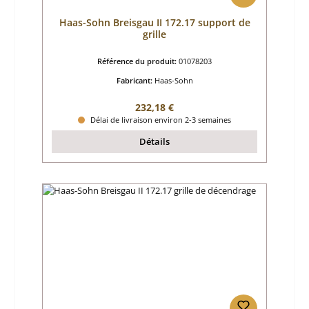
Haas-Sohn Breisgau II 172.17 support de
grille
Référence du produit:
01078203
Fabricant:
Haas-Sohn
Prix régulier :
232,18 €
Délai de livraison environ 2-3 semaines
Détails