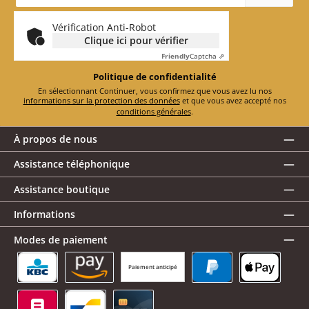
mail
*
Vérification Anti-Robot
Clique ici pour vérifier
Friendly
Captcha ⇗
Politique de confidentialité
En sélectionnant Continuer, vous confirmez que vous avez lu nos
informations sur la protection des données
et que vous avez accepté nos
conditions générales
.
À propos de nous
Assistance téléphonique
Assistance boutique
Informations
Modes de paiement
Paiement anticipé
KBC/CBC Payment Button
Amazon Pay
PayPal
Apple Pay