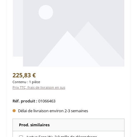
Prix régulier :
225,83 €
Contenu :
1 pièce
Prix TTC, frais de livraison en sus
Réf. produit :
01066463
Délai de livraison environ 2-3 semaines
Prod. similaires
Justus Faro W+ 2.0 grille de décendrage