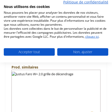
d‘origine sole foyère pour le poêle Justus Faro W+ 2.0
Politique de confidentialité
Nous utilisons des cookies
Justus Faro W+ 2.0 sole foyère données clés: plaque de
sole, sole…
Plus
Nous pouvons les placer pour analyser les données de nos visiteurs,
améliorer notre site Web, afficher un contenu personnalisé et vous faire
vivre une expérience inoubliable. Pour plus d'informations sur les cookies
Caractéristiques
que nous utilisons, ouvrez les paramètres.
Les données sont collectées dans le but de personnaliser la publicité et de
Informations sur la sécurité du produit
mesurer l'efficacité des campagnes publicitaires. Les données peuvent
être partagées avec Google LLC. Pour plus d'informations,
cliquez ici
.
Accepter tout
Non, ajuster
Ignorer la galerie de produits
Prod. similaires