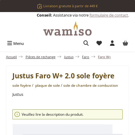
Passer au contenu principal
Livraison gratuite à partir de 449 €
Conseil:
Assistance via notre
formulaire de contact
.
Vous avez 0 articl
Menu
Accueil
Pièces de rechange
Justus
Faro
Faro W+
Justus Faro W+ 2.0 sole foyère
sole foyère / plaque de sole / sole de chambre de combustion
Justus
Ignorer la galerie d'images
Veuillez lire la description du produit.