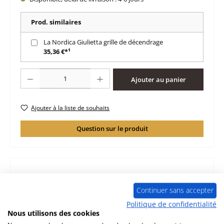
Prod. similaires
La Nordica Giulietta grille de décendrage
35,36 €*¹
Quantité de produit : Entrez la quantité souhaitée ou utilisez les boutons po
Ajouter au panier
Ajouter à la liste de souhaits
Question sur le produit
Description
Continuer sans accepter
d‘origine vitre pour le poêle La Nordica Giulietta La
Politique de confidentialité
Nordica Giulietta vitre données clés: vitrocéramique
Nous utilisons des cookies
dimensions (la…
Plus