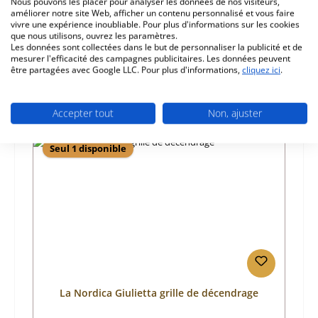
Nous pouvons les placer pour analyser les données de nos visiteurs,
améliorer notre site Web, afficher un contenu personnalisé et vous faire
Informations sur la sécurité du produit
vivre une expérience inoubliable. Pour plus d'informations sur les cookies
que nous utilisons, ouvrez les paramètres.
Les données sont collectées dans le but de personnaliser la publicité et de
mesurer l'efficacité des campagnes publicitaires. Les données peuvent
être partagées avec Google LLC. Pour plus d'informations,
cliquez ici
.
Accepter tout
Non, ajuster
Ignorer la galerie de produits
Prod. similaires
Seul 1 disponible
La Nordica Giulietta grille de décendrage