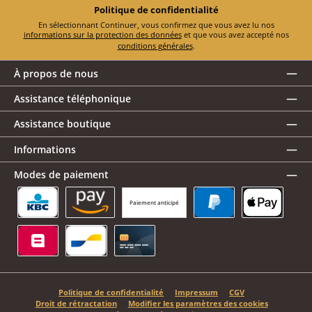
Politique de confidentialité
En sélectionnant Continuer, vous confirmez que vous avez lu nos
informations sur la protection des données
et que vous avez accepté nos
conditions générales
.
À propos de nous
Assistance téléphonique
Assistance boutique
Informations
Modes de paiement
Paiement anticipé
KBC/CBC Payment Button
Amazon Pay
PayPal
Apple Pay
Belfius
Bancontact
Carte de crédit
Politique de confidentialité
Impressum
CGV
Droit de rétractation
Modifier les paramètres des cookies