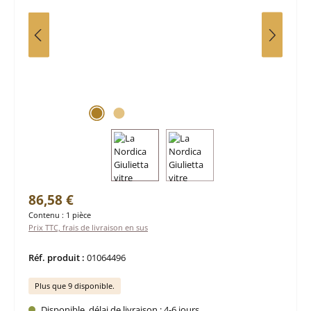
Prix régulier :
86,58 €
Contenu :
1 pièce
Prix TTC, frais de livraison en sus
Réf. produit :
01064496
Plus que 9 disponible.
Disponible, délai de livraison : 4-6 jours