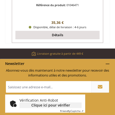
Référence du produit:
01046471
Prix régulier :
35,36 €
Disponible, délai de livraison : 4-6 jours
Détails
Livraison gratuite à partir de 449 €
Newsletter
Abonnez-vous dès maintenant à notre newsletter pour recevoir des
informations utiles et des promotions.
Adresse
e-
mail
*
Vérification Anti-Robot
Clique ici pour vérifier
Friendly
Captcha ⇗