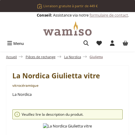
Passer au contenu principal
Livraison gratuite à partir de 449 €
Conseil:
Assistance via notre
formulaire de contact
.
Vous avez 0 articl
Menu
Accueil
Pièces de rechange
La Nordica
Giulietta
La Nordica Giulietta vitre
vitrocéramique
La Nordica
Ignorer la galerie d'images
Veuillez lire la description du produit.