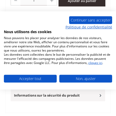
Ajouter au panier
Ajouter à la liste de souhaits
Continuer sans accepter
Question sur le produit
Politique de confidentialité
Nous utilisons des cookies
Nous pouvons les placer pour analyser les données de nos visiteurs,
améliorer notre site Web, afficher un contenu personnalisé et vous faire
vivre une expérience inoubliable. Pour plus d'informations sur les cookies
que nous utilisons, ouvrez les paramètres.
Les données sont collectées dans le but de personnaliser la publicité et de
Description
mesurer l'efficacité des campagnes publicitaires. Les données peuvent
être partagées avec Google LLC. Pour plus d'informations,
cliquez ici
.
d‘origine revêtement de chambre de combustion pour le
insert Nordpeis NI-22 Nordpeis NI-22 revêtement de
chambre de combust…
Plus
Accepter tout
Non, ajuster
Caractéristiques
Informations sur la sécurité du produit