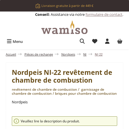
Passer au contenu principal
Livraison gratuite à partir de 449 €
Conseil:
Assistance via notre
formulaire de contact
.
Vous avez 0 articl
Menu
Accueil
Pièces de rechange
Nordpeis
NI
NI 22
Nordpeis NI-22 revêtement de
chambre de combustion
revêtement de chambre de combustion / garnissage de
chambre de combustion / briques pour chambre de combustion
Nordpeis
Ignorer la galerie d'images
Veuillez lire la description du produit.