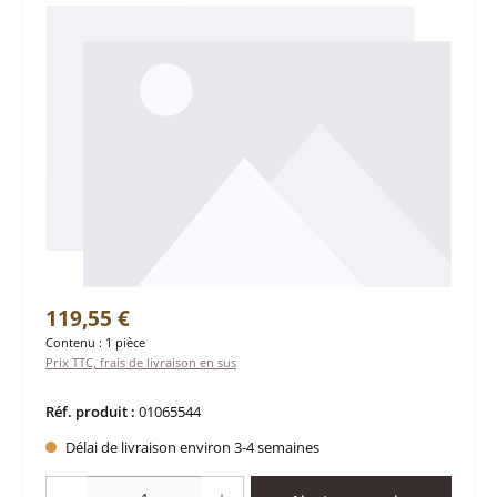
Prix régulier :
119,55 €
Contenu :
1 pièce
Prix TTC, frais de livraison en sus
Réf. produit :
01065544
Délai de livraison environ 3-4 semaines
Quantité de produit : Entrez la quantité souhaitée ou utilisez les boutons po