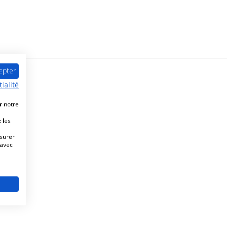
epter
ialité
r notre
 les
esurer
 avec