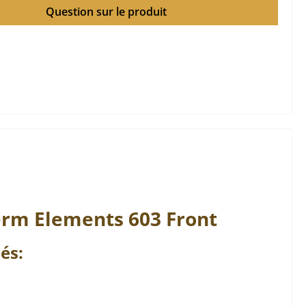
Question sur le produit
erm
Elements
603 Front
és: