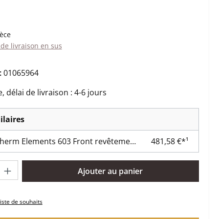
:
ièce
 de livraison en sus
:
01065964
 délai de livraison : 4-6 jours
ilaires
Skantherm Elements 603 Front revêtement de chambre de combustion
481,58 €*¹
oduit : Entrez la quantité souhaitée ou utilisez les boutons pour 
Ajouter au panier
liste de souhaits