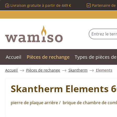
Livraison gratuite à partir de 449 €
Partenaire de 
sser au contenu principal
Passer à la recherche
Passer à la navigation principale
Accueil
Pièces de rechange
Types de pièces de
Accueil
Pièces de rechange
Skantherm
Elements
Skantherm Elements 603
pierre de plaque arrière / brique de chambre de comb