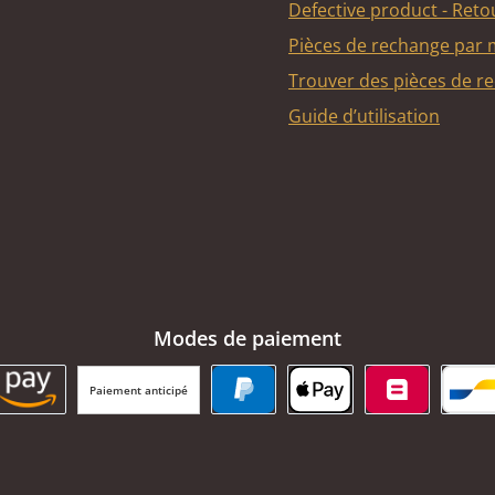
Defective product - Reto
Pièces de rechange par
Trouver des pièces de r
Guide d’utilisation
Modes de paiement
Paiement anticipé
BC Payment Button
Amazon Pay
PayPal
Apple Pay
Belfius
Ba