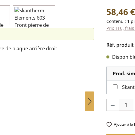
Prix régulier 
58,46 €
Contenu :
1 p
Prix TTC, frais
Réf. produit 
Disponible,
Prod. sim
Quantité de pr
Ajouter à la 