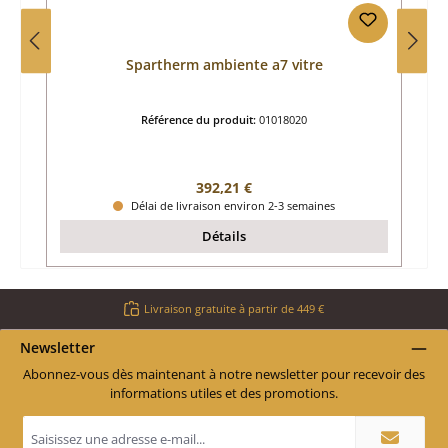
Spartherm ambiente a7 vitre
Référence du produit:
01018020
Prix régulier :
392,21 €
Délai de livraison environ 2-3 semaines
Détails
Livraison gratuite à partir de 449 €
Newsletter
Abonnez-vous dès maintenant à notre newsletter pour recevoir des
informations utiles et des promotions.
Adresse
e-