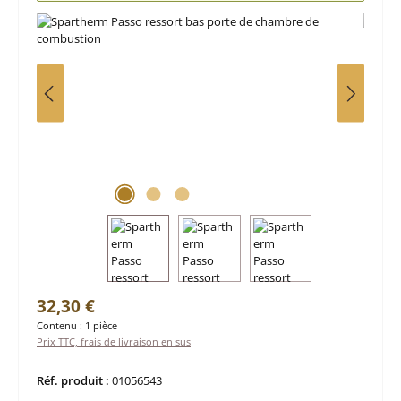
Prix régulier :
32,30 €
Contenu :
1 pièce
Prix TTC, frais de livraison en sus
Réf. produit :
01056543