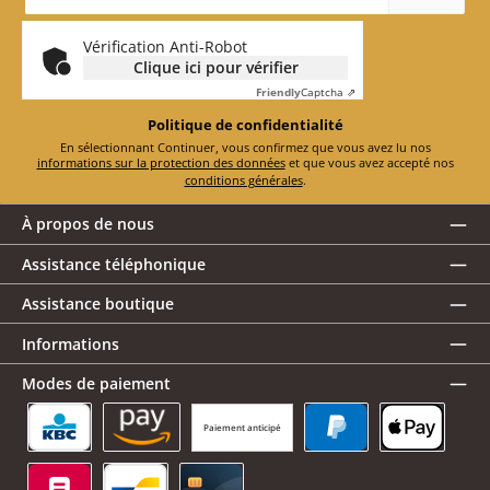
mail
*
Vérification Anti-Robot
Clique ici pour vérifier
Friendly
Captcha ⇗
Politique de confidentialité
En sélectionnant Continuer, vous confirmez que vous avez lu nos
informations sur la protection des données
et que vous avez accepté nos
conditions générales
.
À propos de nous
Assistance téléphonique
Assistance boutique
Informations
Modes de paiement
Paiement anticipé
KBC/CBC Payment Button
Amazon Pay
PayPal
Apple Pay