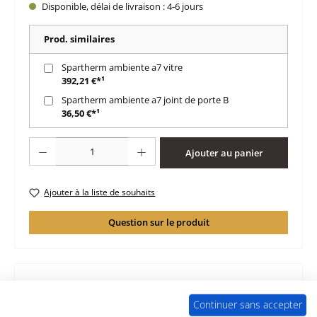
Disponible, délai de livraison : 4-6 jours
Prod. similaires
Spartherm ambiente a7 vitre
392,21 €*¹
Spartherm ambiente a7 joint de porte B
36,50 €*¹
Quantité de produit : Entrez la quantité souhaitée ou utilisez les boutons po
Ajouter au panier
Ajouter à la liste de souhaits
Question sur le produit
Continuer sans accepter
Description