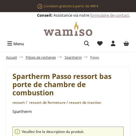
Passer au contenu principal
Livraison gratuite à partir de 449 €
Conseil:
Assistance via notre
formulaire de contact
.
Vous avez 0 articl
Menu
Accueil
Pièces de rechange
Spartherm
Passo
Spartherm Passo ressort bas
porte de chambre de
combustion
ressort / ressort de fermeture / ressort de traction
Spartherm
Ignorer la galerie d'images
Veuillez lire la description du produit.