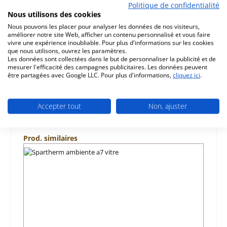
Politique de confidentialité
d‘origine ressort bas pour porte de chambre de
Nous utilisons des cookies
combustion pour le poêle Spartherm Passo convient
pour les portes de foyer…
Plus
Nous pouvons les placer pour analyser les données de nos visiteurs,
améliorer notre site Web, afficher un contenu personnalisé et vous faire
vivre une expérience inoubliable. Pour plus d'informations sur les cookies
Caractéristiques
que nous utilisons, ouvrez les paramètres.
Les données sont collectées dans le but de personnaliser la publicité et de
mesurer l'efficacité des campagnes publicitaires. Les données peuvent
Informations sur la sécurité du produit
être partagées avec Google LLC. Pour plus d'informations,
cliquez ici
.
Accepter tout
Non, ajuster
Ignorer la galerie de produits
Prod. similaires