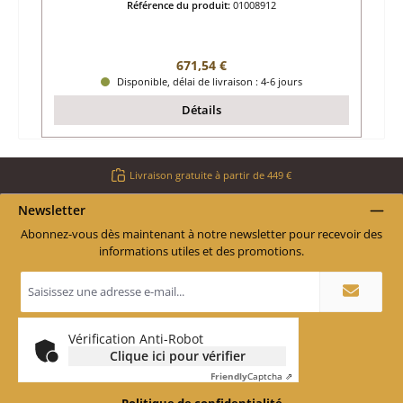
Référence du produit:
01008912
Prix régulier :
671,54 €
Disponible, délai de livraison : 4-6 jours
Détails
Livraison gratuite à partir de 449 €
Newsletter
Abonnez-vous dès maintenant à notre newsletter pour recevoir des
informations utiles et des promotions.
Adresse
e-
mail
*
Vérification Anti-Robot
Clique ici pour vérifier
Friendly
Captcha ⇗
Politique de confidentialité