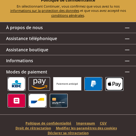
En sélectionnant Continuer, vous confirmez que vous avez lu nos
informations sur la protection des données
et que vous avez accepté nos
conditions générales
.
À propos de nous
Assistance téléphonique
Assistance boutique
Informations
Modes de paiement
Paiement anticipé
KBC/CBC Payment Button
Amazon Pay
PayPal
Apple Pay
Belfius
Bancontact
Carte de crédit
Politique de confidentialité
Impressum
CGV
Droit de rétractation
Modifier les paramètres des cookies
Déclarer sa rétractation