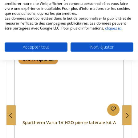
améliorer notre site Web, afficher un contenu personnalisé et vous faire
Informations sur la sécurité du produit
vivre une expérience inoubliable. Pour plus d'informations sur les cookies
que nous utilisons, ouvrez les paramètres.
Les données sont collectées dans le but de personnaliser la publicité et de
mesurer l'efficacité des campagnes publicitaires. Les données peuvent
être partagées avec Google LLC. Pour plus d'informations,
cliquez ici
.
Accepter tout
Non, ajuster
Ignorer la galerie de produits
Prod. similaires
Seul 5 disponible
Spartherm Varia 1V H2O pierre latérale kit A