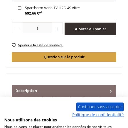
Spartherm Varia 1V H2O 4S vitre
602,66 €*¹
Quantité de produit : Entrez la quantité souhaitée ou utilisez les boutons po
Ajouter au panier
Ajouter à la liste de souhaits
Question sur le produit
Description
d‘origine joint d’étanchéité vitre kit pour le insert de
cheminée Spartherm Varia 1V H2O Spartherm Varia 1V
Continuer sans accepter
H2O joint d’éta…
Plus
Politique de confidentialité
Nous utilisons des cookies
Caractéristiques
Nous pouvons les placer pour analyser les données de nos visiteurs,