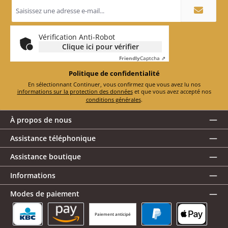
Adresse
e-
mail
*
Vérification Anti-Robot
Clique ici pour vérifier
Friendly
Captcha ⇗
Politique de confidentialité
En sélectionnant Continuer, vous confirmez que vous avez lu nos
informations sur la protection des données
et que vous avez accepté nos
conditions générales
.
À propos de nous
Assistance téléphonique
Assistance boutique
Informations
Modes de paiement
Paiement anticipé