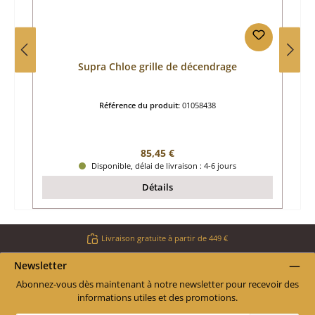
Supra Chloe grille de décendrage
Référence du produit:
01058438
Prix régulier :
85,45 €
Disponible, délai de livraison : 4-6 jours
Détails
Livraison gratuite à partir de 449 €
Newsletter
Abonnez-vous dès maintenant à notre newsletter pour recevoir des
informations utiles et des promotions.