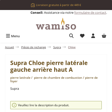
Passer au contenu principal
Livraison gratuite à partir de 449 €
Conseil:
Assistance via notre
formulaire de contact
.
Vous avez 0 articl
Menu
Accueil
Pièces de rechange
Supra
Chloe
Supra Chloe pierre latérale
gauche arrière haut A
pierre latérale / pierre de chambre de combustion / pierre de
foyer
Supra
Ignorer la galerie d'images
Veuillez lire la description du produit.