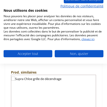
Description
Politique de confidentialité
d‘origine pierre latérale gauche arrière haut A pour le
Nous utilisons des cookies
poêle Supra Chloe convient aux modèles jusqu'à l'année
Nous pouvons les placer pour analyser les données de nos visiteurs,
de construc…
Plus
améliorer notre site Web, afficher un contenu personnalisé et vous faire
vivre une expérience inoubliable. Pour plus d'informations sur les cookies
que nous utilisons, ouvrez les paramètres.
Caractéristiques
Les données sont collectées dans le but de personnaliser la publicité et de
mesurer l'efficacité des campagnes publicitaires. Les données peuvent
être partagées avec Google LLC. Pour plus d'informations,
cliquez ici
.
Informations sur la sécurité du produit
Accepter tout
Non, ajuster
Ignorer la galerie de produits
Prod. similaires